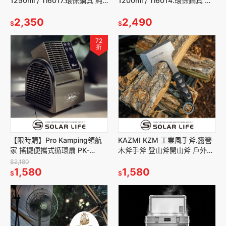
1250ml / Ti6017.環保鍋具 純
1200ml / Ti6014.環保鍋具 純
鈦套鍋 露營折疊鍋 輕量化餐具
鈦套鍋 露營折疊鍋 輕量化餐具
登山兩件套鍋
2,350
登山三件套鍋
2,490
$
$
72
折
【限時購】Pro Kamping領航
KAZMI KZM 工業風手斧.露營
家 搖擺便攜式循環扇 PK-
木斧手斧 登山斧開山斧 戶外短
068GB(含收納袋).露營渦輪扇
柄小斧 野營斧頭 劈柴伐木園藝
$2,180
帳篷循環扇
1,580
1,580
$
$