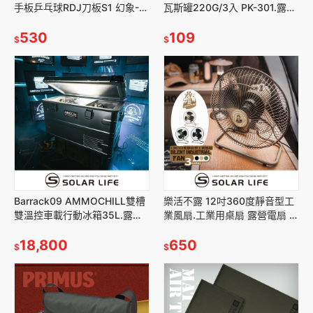
手板乒乓球RDJ刀板S1 幻象-1.
瓦斯罐220G/3入 PK-301.露營
蝴蝶橫拍 負手拍桌球拍 乒乓球
瓦斯罐 丁烷瓦斯 登山瓦斯罐 野
拍 球拍桌球
530
炊瓦斯
109
$
$
Barrack09 AMMOCHILL雙槽
樂活不露 12吋360度靜音型工
雙溫控車載行動冰箱35L.露營
業風扇.工業用桌扇 露營電扇 戶
車用冰箱 車載電冰箱 冷凍壓縮
外電風扇 帳篷風扇 靜音電扇
機
18,800
650
$
$