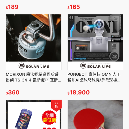
鋼馬克杯 乳清蛋白咖啡 搖搖杯
無痕掛勾 浴室廚房掛架 髮飾收
磁力旋轉杯
189
納架
165
$
$
MORIXON 魔法鋁箱桌瓦斯罐
PONGBOT 龐伯特 OMNI人工
掛架 TS-34-4.瓦斯罐座 瓦斯
智能AI桌球發球機/乒乓球機器
罐固定座 瓦斯罐穩定架 IGT瓦
人.自動發球器 乒乓球機器人 一
斯罐座 單口爐專用
360
人打球 專業私人教練
18,900
$
$
77
折