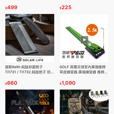
延長線 usb快充插座 開關插座
防爆安控瓦斯罐 戶外露營瓦斯
延長線 新安規認證
499
225
瓶 液態丁烷瓦斯
$
$
鎧斯Keith 純鈦抑菌梳子
GOLF 高爾夫球室內果嶺推桿
Ti1731 / Ti1732.純鈦梳子 防靜
草皮練習器.果嶺練習器 推桿練
電牛角梳 鈦金屬梳 迷你扁梳 口
習 高爾夫揮桿練習 高爾夫球練
袋梳月梳
660
習墊 推桿練習草皮
1,090
$
$