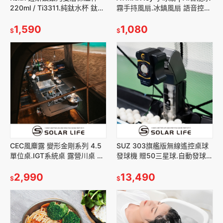
220ml / Ti3311.純鈦水杯 鈦咖
霧手持風扇.冰鎮風扇 語音控制
啡杯 隔熱鈦杯 雙層露營杯 保溫
折疊隨身風扇 USB小風扇 頸掛
馬克杯
1,590
脖掛電扇
1,080
$
$
CEC風麋露 變形金剛系列 4.5
SUZ 303旗艦版無線遙控桌球
單位桌.IGT系統桌 露營川桌 戶
發球機 贈50三星球.自動發球器
外井桌 鋁合金戰術桌 折疊蛋捲
乒乓球機器人 一人打球 專業私
桌
2,990
人教練 桌球教練機
13,490
$
$