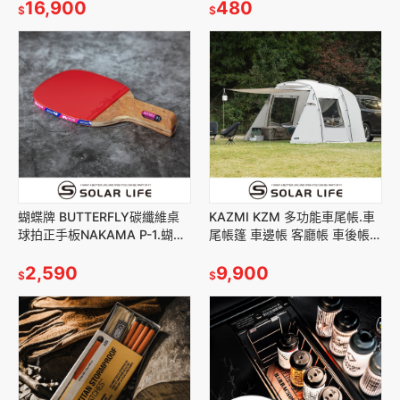
事帳 防水
16,900
480
$
$
蝴蝶牌 BUTTERFLY碳纖維桌
KAZMI KZM 多功能車尾帳.車
球拍正手板NAKAMA P-1.蝴蝶
尾帳篷 車邊帳 客廳帳 車後帳
橫拍 負手拍桌球拍 兵乓球拍 球
車泊車宿
拍桌球 刀板刀拍
2,590
9,900
$
$