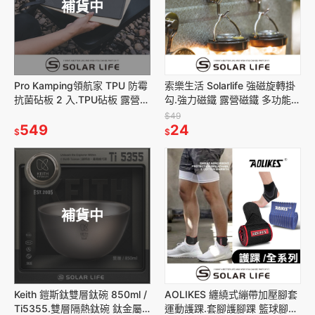
補貨中
Pro Kamping領航家 TPU 防霉
索樂生活 Solarlife 強磁旋轉掛
抗菌砧板 2 入.TPU砧板 露營砧
勾.強力磁鐵 露營磁鐵 多功能掛
板 戶外料理板 野餐切菜板 環保
鉤 磁鐵掛勾 吸鐵磁鐵
$49
無毒
549
24
$
$
補貨中
Keith 鎧斯鈦雙層鈦碗 850ml /
AOLIKES 纏繞式繃帶加壓腳套
Ti5355.雙層隔熱鈦碗 鈦金屬
運動護踝.套腳護腳踝 籃球腳踝