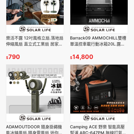
樂活不露 12吋風格立扇.落地扇
Barrack09 AMMOCHILL雙槽
伸縮風扇 直立式工業扇 居家戶
單溫控車載行動冰箱20L.露營
外 擺頭循環扇 台灣製造
車用冰箱 車載電冰箱 冷凍壓縮
790
機 家用汽車冰箱
14,800
$
$
ADAMOUTDOOR 隨身掛繩機
Camping ACE 野樂 智能高壓
能冰鎮風扇.隨身電風扇 迷你桌
幫浦 ARC-647PM.無線打氣機