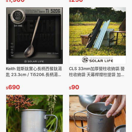
$
$
Keith 鎧斯鈦實心長柄西餐鈦湯
CLS 33mm加厚營柱收納袋.營
匙 23.3cm / Ti5206.長柄湯匙
柱收納袋 天幕桿燈柱提袋 加厚
大圓湯匙 純鈦湯勺 西餐匙點心
營柱專用袋 防潑水抗撕裂 串接
匙 糖杓糖
690
營柱背袋
90
$
$