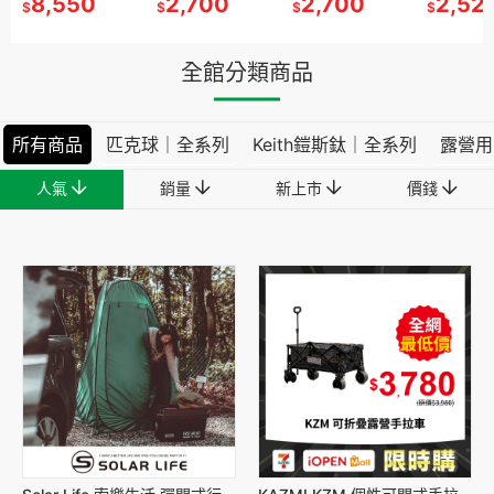
收
321985.
550
汽化爐 321985.
8,550
738007.刀叉匙組
2,700
738007.刀叉匙組
2,700
刀板組 738006.
2,700
刀板組 738006.
2,700
741190.烤肉爐收
2,520
741190
2,52
$
$
$
$
$
$
$
化爐 攻頂
露營氣化爐 攻頂
戶外餐具組 居家
戶外餐具組 居家
砧板刀具組 不鏽
砧板刀具組 不鏽
納袋 烤爐提袋
納袋 烤
爐 單口高
爐登山爐 單口高
餐具 五合一餐具
餐具 五合一餐具
鋼刀 露營刀 料理
鋼刀 露營刀 料理
山爐
刀
刀
全館分類商品
所有商品
匹克球｜全系列
Keith鎧斯鈦｜全系列
露營用
人氣
銷量
新上市
價錢