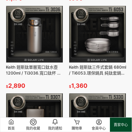
Keith 鎧斯鈦單層寬口鈦水壺
Keith 鎧斯鈦三件式套鍋 680ml
1200ml / Ti3036.寬口鈦杯 無
/ Ti6053.環保鍋具 純鈦套鍋
螺紋鈦壺 旅遊隨身瓶 廣口隨行
露營折疊鍋 輕量化餐具 登山三
杯
2,890
件套鍋
1,360
$
$
賣家中心
首頁
我的收藏
我的通知
購物車
會員中心