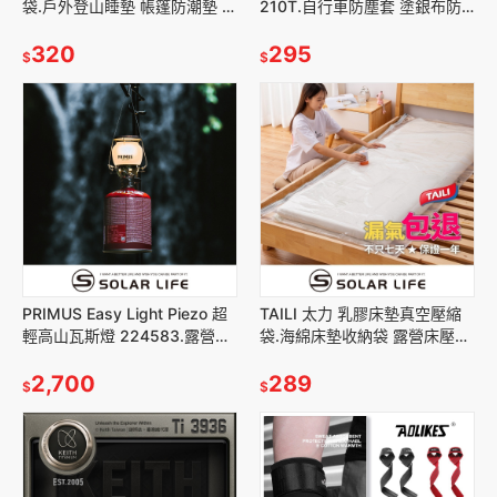
袋.戶外登山睡墊 帳篷防潮墊 輕
210T.自行車防塵套 塗銀布防
量便攜鋁箔地墊 防水地布 汽車
曬防風 可上鎖單車防雨罩 防水
隔熱帳篷
320
單車套 電輔車腳踏車套
295
$
$
PRIMUS Easy Light Piezo 超
TAILI 太力 乳膠床墊真空壓縮
輕高山瓦斯燈 224583.露營瓦
袋.海綿床墊收納袋 露營床壓縮
斯燈 戶外露營燈 高山瓦斯營燈
袋 搬家宿舍 床墊羽絨被 棉被抽
2,700
氣真空袋
289
$
$