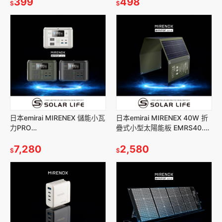
套 折疊碗餐具組
399
498
$
$
日本emirai MIRENEX 儲能小瓦
日本emirai MIRENEX 40W 折
力PRO
疊式小型太陽能板 EMRS40.太
200W/192Wh/60000mAh
陽能充電板 折疊太陽能 戶外充
NEX430.行動電源
7,280
電 行動電源
2,580
$
$