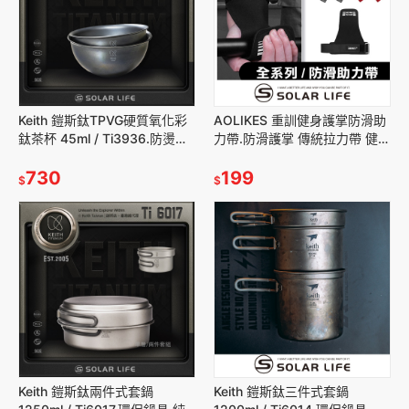
Keith 鎧斯鈦TPVG硬質氧化彩
AOLIKES 重訓健身護掌防滑助
鈦茶杯 45ml / Ti3936.防燙小
力帶.防滑護掌 傳統拉力帶 健身
茶杯 雙層功夫杯 純鈦茶杯組 純
手套 引體向上 握力帶
鈦品茗杯組
730
199
$
$
Keith 鎧斯鈦兩件式套鍋
Keith 鎧斯鈦三件式套鍋