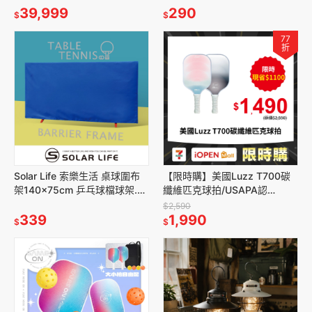
露營帳
39,999
帳篷風扇
290
$
$
77
折
Solar Life 索樂生活 桌球圍布
【限時購】美國Luzz T700碳
架140x75cm 乒乓球檔球架.屏
纖維匹克球拍/USAPA認
風帆布架 桌球擋板 擋球板 桌球
證.Pickleball Paddle 碳纖維 比
$2,590
圍欄 擋球網
339
賽球拍
1,990
$
$