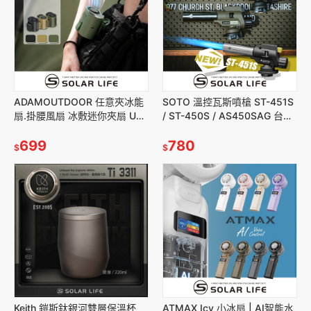
ADAMOUTDOOR 任意夾冰能
SOTO 溫控瓦斯噴槍 ST-451S
扇.掛腰風扇 冰敷迷你夾扇 USB
/ ST-450S / AS450SAG 台灣
充電扇 隨身降溫電扇 夾腰製冷
限定色.卡式噴火槍 露營瓦斯噴
小風扇
699
槍
780
$
$
Keith 鎧斯鈦銀河雙層保溫杯
ATMAX Icy 小冰扇 | AI智能水