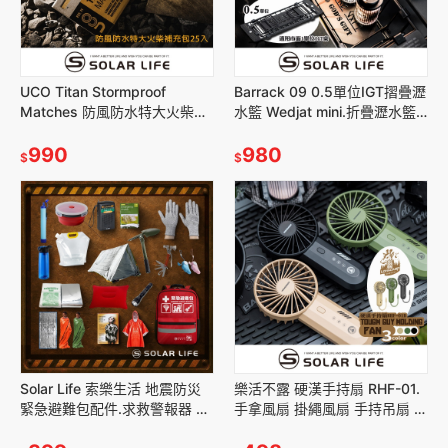
UCO Titan Stormproof
Barrack 09 0.5單位IGT摺疊瀝
Matches 防風防水特大火柴補
水籃 Wedjat mini.折疊瀝水籃
充包(25支).防水火柴 露營登山
戶外碗盤籃 秒折置物盒 半單位
990
置物
980
$
$
Solar Life 索樂生活 地震防災
樂活不露 硬漢手持扇 RHF-01.
緊急避難包配件.求救警報器 帳
手拿風扇 掛繩風扇 手持吊扇 隨
篷睡袋枕頭 濾水管水袋 雨衣手
身小風扇 隨行扇