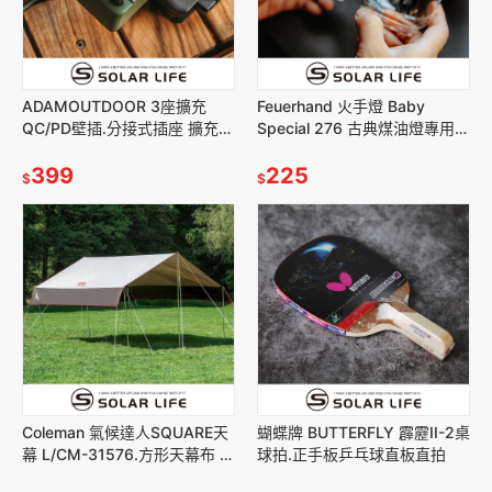
ADAMOUTDOOR 3座擴充
Feuerhand 火手燈 Baby
QC/PD壁插.分接式插座 擴充插
Special 276 古典煤油燈專用玻
座 usb座充 轉接插座 節能小壁
璃燈罩.耐熱玻璃燈罩 火手燈罩
插
399
煤油燈罩
225
$
$
Coleman 氣候達人SQUARE天
蝴蝶牌 BUTTERFLY 霹靂II-2桌
幕 L/CM-31576.方形天幕布 廣
球拍.正手板乒乓球直板直拍
場帳活動帳 遮陽客廳帳 遮雨炊