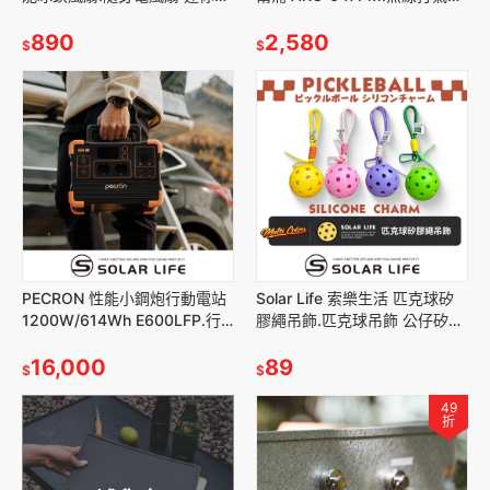
面風扇 冰敷製冷手持扇 頸掛脖
電動高壓幫浦 SUP充氣機 充抽
掛電扇 USB充電小風扇
890
氣電泵
2,580
$
$
PECRON 性能小鋼炮行動電站
Solar Life 索樂生活 匹克球矽
1200W/614Wh E600LFP.行
膠繩吊飾.匹克球吊飾 公仔矽膠
動電源 車宿露營儲能 大功率磷
繩 運動吊飾 禮物送禮 鑰匙圈包
酸鐵鋰
16,000
包掛飾
89
$
$
49
折