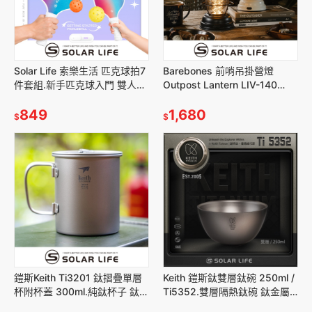
Solar Life 索樂生活 匹克球拍7
Barebones 前哨吊掛營燈
件套組.新手匹克球入門 雙人球
Outpost Lantern LIV-140
拍組 玻璃纖維 兒童拍
LIV-141.吊掛露營燈 USB氛圍
Pickleball
849
1,680
$
$
鎧斯Keith Ti3201 鈦摺疊單層
Keith 鎧斯鈦雙層鈦碗 250ml /
杯附杯蓋 300ml.純鈦杯子 鈦金
Ti5352.雙層隔熱鈦碗 鈦金屬
屬杯 登山鈦杯 露營杯鈦水杯 馬
餐碗 飯菜湯麵碗 防燙防摔兒童