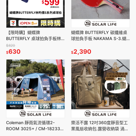
【限時購】蝴蝶牌
蝴蝶牌 BUTTERFLY 碳纖維桌
BUTTERFLY 桌球拍負手板林
球拍負手板 NAKAMA S-3.蝴
昀儒S系列 Lin Yun-Ju S-1.桌
蝶橫拍 負手拍桌球拍 兵乓球拍
$820
球球拍 貼皮負手板
630
球拍桌球 刀板
2,390
$
$
Coleman 靜雨氣流循環2-
樂活不露 12吋360度靜音型工
ROOM 3025+ / CM-18233
業風扇收納包.露營收納袋 渦輪
4-5人帳 (降噪).黑黑帳家庭帳
扇收納袋 循環扇袋 戶外電風扇