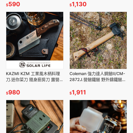
克杯隨行杯
590
碗 露營野炊
1,130
$
$
KAZMI KZM 工業風木柄料理
Coleman 強力達人鋼鎚II/CM-
刀.迷你菜刀 隨身廚房刀 露營廚
2872J.營鎚鐵鎚 野外鑄鐵鎚
師刀 不鏽鋼露營刀 切刀牛刀
露營槌子 戶外營釘槌 拔釘器
980
1,911
$
$