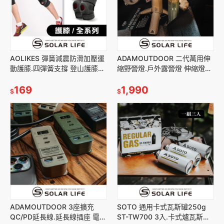
AOLIKES 彈簧減震防滑加壓運
ADAMOUTDOOR 二代萬用伸
動護膝.四彈簧支撐 登山護膝套
縮野營燈.戶外露營燈 伸縮燈
減震髕骨帶 防撞籃球護膝 波浪
USB充電燈 多功能照明燈 工作
矽膠防滑 半月板護膝
169
燈磁吸燈
1,990
$
$
ADAMOUTDOOR 3座擴充
SOTO 通用卡式瓦斯罐250g
QC/PD延長線.延長線插座 電源
ST-TW700 3入.卡式爐瓦斯罐