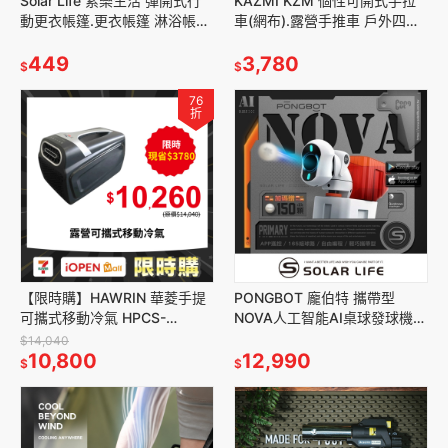
Solar Life 索樂生活 彈開式行
KAZMI KZM 個性可開式手拉
動更衣帳篷.更衣帳篷 淋浴帳篷
車(網布).露營手推車 戶外四輪
露營廁所帳 秒開換衣帳 野營洗
拖車 野餐露營拖車 野營折疊拉
澡帳
449
車 收納裝備車
3,780
$
$
76
折
【限時購】HAWRIN 華菱手提
PONGBOT 龐伯特 攜帶型
可攜式移動冷氣 HPCS-
NOVA人工智能AI桌球發球機/
110KA110T.車泊車宿 露營冷氣
乒乓球機器人.自動發球器 乒乓
$14,040
移動式空調 帳篷冷氣機
10,800
球機器人 一人打球
12,990
$
$