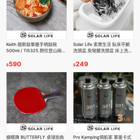
Keith 鎧斯鈦單層手柄鈦碗
Solar Life 索樂生活 臥床平躺
500ml / Ti5325.野炊登山碗
洗頭盆.免彎腰洗頭盆 床上洗髮
摺疊露營碗 折疊鈦碗 摺疊柄碗
洗頭神器 病人護理 兒童孕婦洗
鈦湯碗
590
頭
249
$
$
蝴蝶牌 BUTTERFLY 桌球拍負
Pro Kamping領航家 軍風卡式