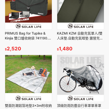
PRIMUS Bag for Tupike &
KAZMI KZM 自動充氣單人/雙
Kinjia 雙口爐收納袋 741190.烤
人床墊.自動充氣睡墊 露營充氣
肉爐收納袋 烤爐提袋
床墊 帳篷睡墊 雙人充氣墊 戶外
2,520
充氣地墊
1,480
$
$
雙面防潮鋁箔地墊3x3m附收納
頂級防雨防塵自行車罩單車罩