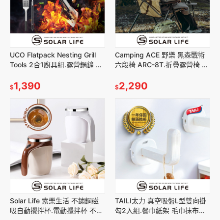
UCO Flatpack Nesting Grill
Camping ACE 野樂 黑森戰術
Tools 2合1廚具組.露營鍋鏟 野
六段椅 ARC-8T.折疊露營椅 大
營烤肉夾 戶外燒烤 BBQ
川椅 可調戶外椅 高背椅 摺疊躺
1,390
椅
2,290
$
$
Solar Life 索樂生活 不鏽鋼磁
TAILI太力 真空吸盤L型雙向掛
吸自動攪拌杯.電動攪拌杯 不鏽
勾2入組.餐巾紙架 毛巾抹布架