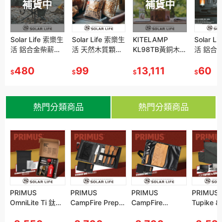
補貨中
補
生
Solar Life 索樂生
KITELAMP
Solar Life 索樂生
Solar L
活 天然木質顆粒
KL98TB黃銅木
活 鋁合金多功能
活 鋁合
燃料 3kg(超取限
座煤油汽化
快扣/帶鎖D型登
含柴火收
購一包).露營木顆
99
燈.Tilley汽化燈
13,111
山扣
60
疊柴火架
480
$
$
$
$
粒 木屑生質燃料
古典氣化燈 氣氛
7/8/10/11cm
拾柴包 
環保木質燃料
露營燈 復古煤油
架 露營
燈 KL80煤油
熱門分類商品
熱門分類商品
r
US
PRIMUS
PRIMUS
PRIMUS
PRIMUS
PRIMUS
PRIMUS Bag for
PRIMUS B
ite Ti 鈦合
OmniLite Ti 鈦合
CampFire Prep
CampFire Prep
CampFire
CampFire
Tupike & Kinjia
Tupike & 
量多燃料遠征
金輕量多燃料遠征
Set 料理用具組
Set 料理用具組
Cutting Set 料理
Cutting Set 料理
雙口爐收納袋
雙口爐收