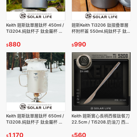
Keith 鎧斯鈦單層鈦杯 450ml /
鎧斯Keith Ti3206 鈦摺疊單層
Ti3204.純鈦杯子 鈦金屬杯 登
杯附杯蓋 550ml.純鈦杯子 鈦金
山鈦杯 露營杯鈦水杯 馬克杯隨
屬杯 登山鈦杯 露營杯鈦水杯 馬
行杯
880
克杯隨行杯
990
$
$
Keith 鎧斯鈦單層鈦杯 650ml /
Keith 鎧斯實心長柄西餐鈦餐刀
Ti3208.純鈦杯子 鈦金屬杯 登
22.5cm / Ti5208.奶油刀 西式
山鈦杯 露營杯鈦水杯 馬克杯隨
牛排刀 主餐刀 黃油刀 果醬抹刀
行杯
1,170
560
$
$