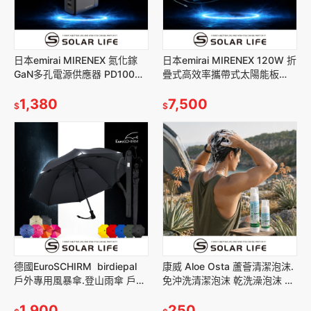
日本emirai MIRENEX 氮化鎵
日本emirai MIRENEX 120W 折
GaN多孔電源供應器 PD100W
疊式高效率攜帶式太陽能板
AC-DK73T.適用emirai 行動電
EMRS120.太陽能充電板 折疊
源
1,380
太陽能
7,500
$
$
德國EuroSCHIRM birdiepal
康威 Aloe Osta 蘆薈清潔泡沫.
戶外專用風暴傘.登山雨傘 戶外
免沖洗清潔泡沫 乾洗澡泡沫 免
健行傘 抗強風雨傘 衝鋒傘直傘
水洗清潔 長照清潔用品 身體清
輕量颶風傘
1,900
潔泡沫
250