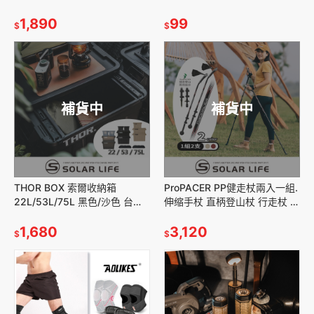
餐碗 飯菜湯麵碗 防燙防摔兒童
護具 腳踝固定 扭傷翻船 保護腳
碗 露營野炊
1,890
踝套
99
$
$
補貨中
補貨中
THOR BOX 索爾收納箱
ProPACER PP健走杖兩入一組.
22L/53L/75L 黑色/沙色 台灣
伸缩手杖 直柄登山杖 行走杖 越
總代理公司貨.置物箱 露營箱 裝
野杖 行山杖
備箱 索爾箱 雷神
1,680
3,120
$
$