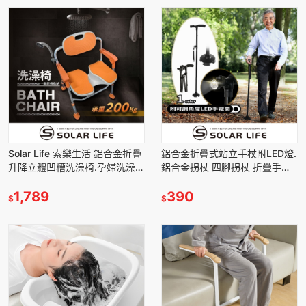
Solar Life 索樂生活 鋁合金折疊
鋁合金折疊式站立手杖附LED燈.
升降立體凹槽洗澡椅.孕婦洗澡椅
鋁合金拐杖 四腳拐杖 折疊手杖
浴室折疊椅 浴室防滑椅 老人洗
伸縮拐杖 折疊助行器
澡椅 洗澡坐便椅
1,789
390
$
$