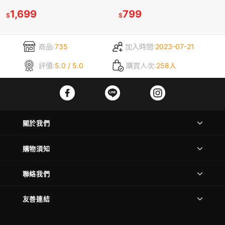
婦 攜帶式馬桶 房間便盆椅
力架 孕婦助力器 安全扶手
1,699
799
$
$
商品:
735
加入時間:
2023-07-21
評價:
5.0 / 5.0
購買人次:
258人
關於我們
購物須知
聯絡我們
友善連結