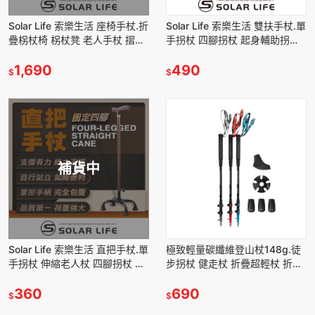
Solar Life 索樂生活 座椅手杖.折
Solar Life 索樂生活 雙扶手杖.單
疊柺杖椅 柺杖凳 老人手杖 摺疊
手拐杖 四腳拐杖 起身輔助拐杖
步行凳 柺杖椅凳
輔助拐棍 助行拐杖
1,690
490
$
$
補貨中
Solar Life 索樂生活 直把手杖.單
極致輕量碳纖維登山杖148g.徒
手拐杖 伸縮老人杖 四腳拐杖 輔
步拐杖 健走杖 折疊超輕杖 折疊
助拐棍 助行拐杖
伸縮杖 輕量爬山杖
360
690
$
$