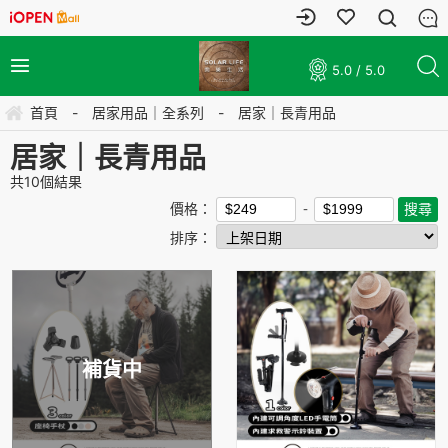
5.0 / 5.0
首頁
-
居家用品｜全系列
-
居家｜長青用品
居家｜長青用品
共
10
個結果
價格：
排序：
補貨中