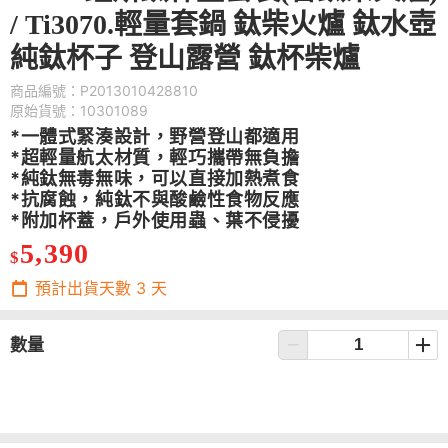
/ Ti3070.輕量套鍋 鈦柴火爐 鈦水壺
純鈦杯子 登山露營 鈦杯柴爐
商品編號：P2013010428810
原始貨號：10301089
*一體式緊湊設計，野營登山都適用
*超輕量航太材質，輕巧攜帶無負擔
*純鈦無毒無味，可以直接加熱煮食
*抗腐蝕，純鈦不與酸鹼性食物反應
*附加杯蓋，戶外使用蟲、葉不侵擾
5,390
$
預計出貨天數
3
天
數量