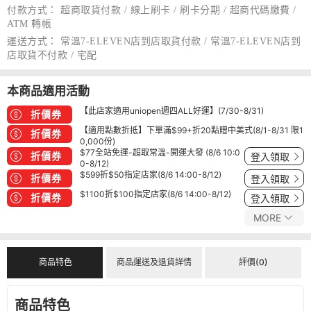
付款方式：
超商取貨付款 / 線上刷卡 / 刷卡分期 / 超商代碼繳費 /
ATM 轉帳
運送方式：
常溫7-ELEVEN店到店取貨付款 / 常溫7-ELEVEN店到
店取貨不付款 / 宅配
本商品適用活動
【此店家適用uniopen週四ALL好運】(7/30-8/31)
折價券
【適用點數折抵】下單滿$99+折20點贈中美式(8/1-8/31 限1
折價券
0,000份)
$77全站免運-超取常溫-開運大發 (8/6 10:0
折價券
登入領取
0-8/12)
$599折$50指定店家(8/6 14:00-8/12)
折價券
登入領取
$1100折$100指定店家(8/6 14:00-8/12)
折價券
登入領取
MORE
商品特色
商品運送及退貨詳情
評價(0)
商品特色