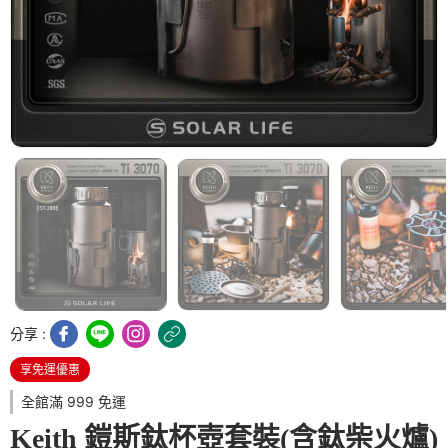
分享 :
享免運優惠
全館滿 999 免運
Keith 鎧斯鈦杯壺套裝(含鈦柴火爐)