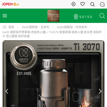
5.0 / 5.0
首頁
-
Keith鎧斯鈦｜全系列
-
Keith鎧斯鈦｜炊具系列
-
Keith 鎧斯鈦杯壺套裝(含鈦柴火爐) / Ti3070.輕量套鍋 鈦柴火爐 鈦水壺 純鈦杯
子 登山露營 鈦杯柴爐