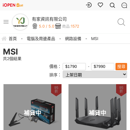
有家資訊有限公司
5.0 / 5.0
商品:
1572
首頁
-
電腦及周邊產品
-
網路設備
-
MSI
MSI
共
2
個結果
價格：
排序：
95
95
折
折
補貨中
補貨中