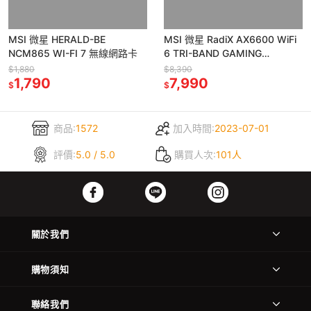
MSI 微星 HERALD-BE
MSI 微星 RadiX AX6600 WiFi
NCM865 WI-FI 7 無線網路卡
6 TRI-BAND GAMING
ROUTER 三頻電競路由器
$1,880
$8,390
1,790
7,990
$
$
商品:
1572
加入時間:
2023-07-01
評價:
5.0 / 5.0
購買人次:
101人
關於我們
購物須知
聯絡我們