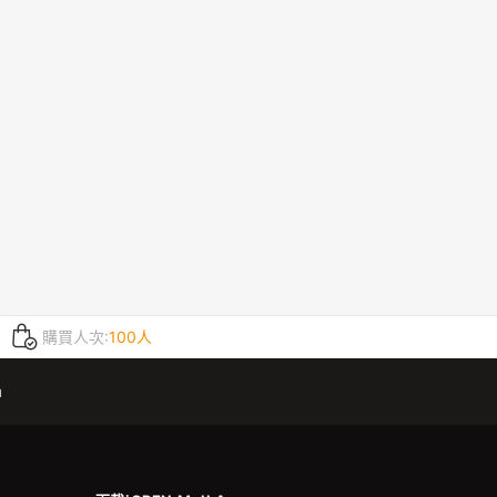
購買人次:
100人
m