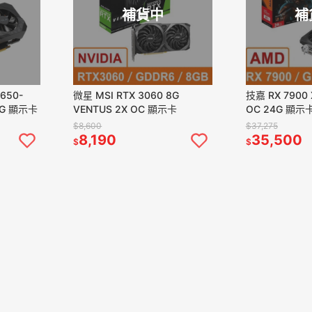
補貨中
補
650-
微星 MSI RTX 3060 8G
技嘉 RX 7900 
NG 顯示卡
VENTUS 2X OC 顯示卡
OC 24G 顯示卡
R79XTXGAMI
$8,600
$37,275
8,190
35,500
$
$