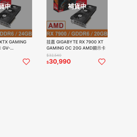
貨中
補貨中
XTX GAMING
技嘉 GIGABYTE RX 7900 XT
 GV-
GAMING OC 20G AMD顯示卡
NG OC-24GD
$32,540
30,990
$