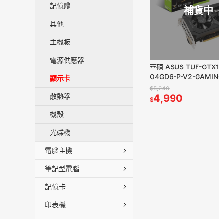
記憶體
補貨中
其他
主機板
電源供應器
華碩 ASUS TUF-GTX1
O4GD6-P-V2-GAMI
顯示卡
$5,240
散熱器
4,990
$
機殼
光碟機
電腦主機
筆記型電腦
記憶卡
印表機