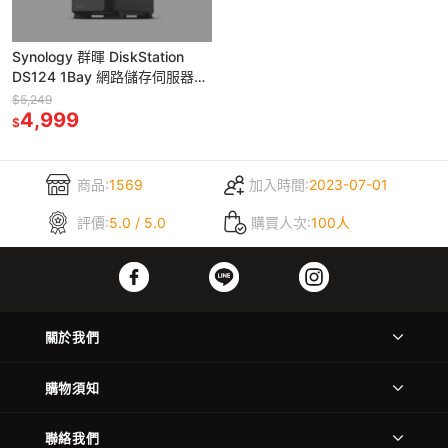
Synology 群暉 DiskStation
DS124 1Bay 網路儲存伺服器
(NAS)
$5,249
4,999
$
商品:
1569
加入時間:
2023-07-01
評價:
5.0 / 5.0
購買人次:
100人
關於我們
購物須知
聯絡我們