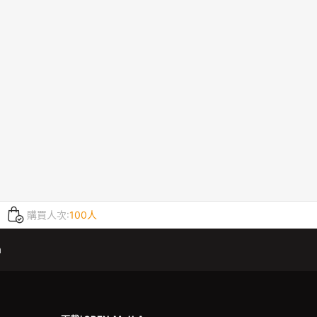
購買人次:
100人
m