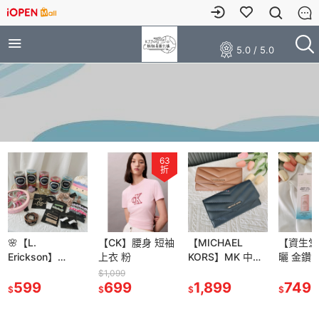
5.0 / 5.0
63
折
🌸【L.
【CK】腰身 短袖
【MICHAEL
【資生堂
Erickson】
上衣 粉
KORS】MK 中長
曬 金鑽 
GRAB＆GO
夾 手掛式 手腕/壓
露 防曬
$1,099
PONY 髮圈 髮夾
599
699
紋 信封 / 山形紋
1,899
5X版 60ml /
749
$
$
$
$
髮式 一字夾 小抓
長夾 皮夾
敏感肌60
夾 粗款