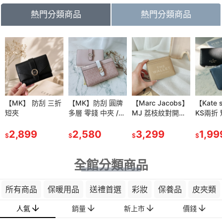
熱門分類商品
熱門分類商品
81
折
IDO 【資生
【MK】 防刮 三折
【資生堂】安耐曬
【MK】防刮 圓牌
【雅詩蘭黛】粉持
【Marc Jacobs】
【肌膚之鑰】光采
【Kate 
耐曬膠原保
短夾
金鑽 高效 防曬噴
多層 零錢 中夾 /薄
久完美持妝粉底
MJ 荔枝紋對開拉
妝前 凝霜 SPF25P
KS兩折
水凝乳
霧
款 中長夾
7ml/30ml
鍊短夾-奶茶色
A++ 37ml效期
包包
$1,699
90g
2,899
SPF50+/PA++++
480
2,580
1,150
3,299
2028/04
1,390
1,99
$
$
$
$
$
$
$
(60g)
全館分類商品
所有商品
保暖用品
送禮首選
彩妝
保養品
皮夾類
人氣
銷量
新上市
價錢