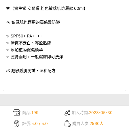
💗【資生堂 安耐曬 粉色敏感肌防曬露 60ml】
☀️ 敏感肌也適用的高係數防曬
✨ SPF50+ PA++++
✨ 清爽不泛白、輕盈貼膚
✨ 添加植物保濕精華
✨ 臉身兩用，一般潔膚即可洗淨
👶 經敏感肌測試，溫和配方
商品:
199
加入時間:
2023-05-30
評價:
5.0 / 5.0
購買人次:
2560人