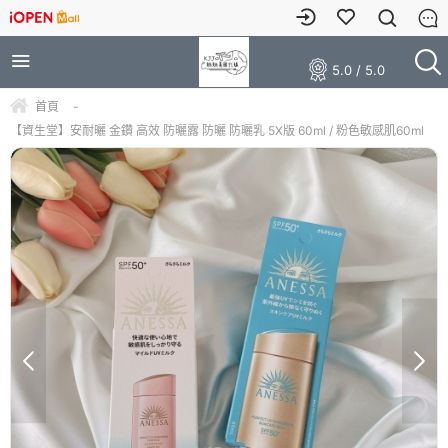
5.0 / 5.0
首頁
-
【資生堂】安耐曬 金鑽 高效 防曬露 防曬 防曬乳 5X版 60ml / 粉色敏感肌60ml