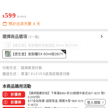
599
$
$ 690
預計出貨天數
4
天
選擇商品選項
(2一瓶)
【資生堂】安耐曬粉色敏感肌 60ml 效27/09
【資生堂】安耐曬5X 60ml效28/11
付款方式：
超商取貨付款
運送方式：
常溫7-ELEVEN店到店取貨付款
本商品適用活動
【適用點數折抵】下單滿$99+折20點贈中美式(8/1-8/31 限1
折價券
0,000份)
$77全站免運-超取常溫-開運大發 (8/6 10:0
折價券
登入領取
0-8/12)