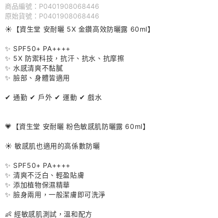
商品編號：P0401908068446
原始貨號：P0401908068446
☀️【資生堂 安耐曬 5X 金鑽高效防曬露 60ml】
✨ SPF50+ PA++++
✨ 5X 防禦科技，抗汗、抗水、抗摩擦
✨ 水感清爽不黏膩
✨ 臉部、身體皆適用
✔ 通勤 ✔ 戶外 ✔ 運動 ✔ 戲水
💗【資生堂 安耐曬 粉色敏感肌防曬露 60ml】
☀️ 敏感肌也適用的高係數防曬
✨ SPF50+ PA++++
✨ 清爽不泛白、輕盈貼膚
✨ 添加植物保濕精華
✨ 臉身兩用，一般潔膚即可洗淨
👶 經敏感肌測試，溫和配方