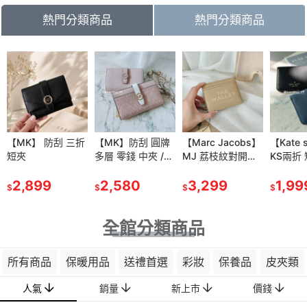
熱門分類商品
熱門分類商品
81
折
IDO 【資生
【MK】 防刮 三折
【資生堂】安耐曬
【MK】防刮 圓牌
【雅詩蘭黛】粉持
【Marc Jacobs】
【肌膚之鑰】光采
【Kate 
耐曬膠原保
短夾
金鑽 高效 防曬噴
多層 零錢 中夾 /薄
久完美持妝粉底
MJ 荔枝紋對開拉
妝前 凝霜 SPF25P
KS兩折
水凝乳
霧
款 中長夾
7ml/30ml
鍊短夾-奶茶色
A++ 37ml效期
包包
$1,699
90g
2,899
SPF50+/PA++++
480
2,580
1,150
3,299
2028/04
1,390
1,99
$
$
$
$
$
$
$
(60g)
全館分類商品
所有商品
保暖用品
送禮首選
彩妝
保養品
皮夾類
人氣
銷量
新上市
價錢