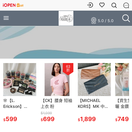
5.0 / 5.0
63
折
🌸【L.
【CK】腰身 短袖
【MICHAEL
【資生堂
Erickson】
上衣 粉
KORS】MK 中長
曬 金鑽 
GRAB＆GO
夾 手掛式 手腕/壓
露 防曬
$1,099
PONY 髮圈 髮夾
599
699
紋 信封 / 山形紋
1,899
5X版 60ml /
749
$
$
$
$
髮式 一字夾 小抓
長夾 皮夾
敏感肌60
夾 粗款