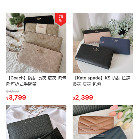
75
折
【Coach】防刮 長夾 皮夾 包包
【Kate spade】KS 防刮 拉鍊
附可拆式手腕帶
長夾 皮夾 包包
$4,999
3,799
2,399
$
$