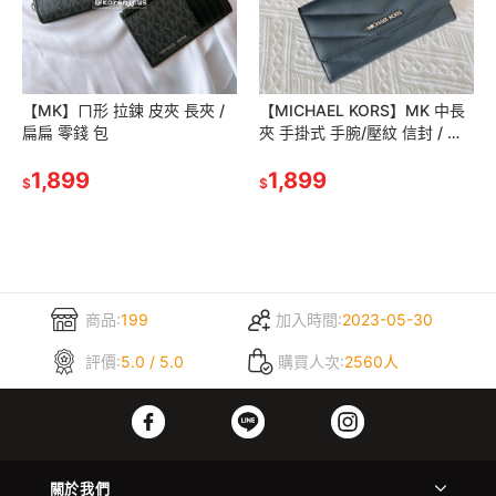
【MK】ㄇ形 拉鍊 皮夾 長夾 /
【MICHAEL KORS】MK 中長
扁扁 零錢 包
夾 手掛式 手腕/壓紋 信封 / 山
形紋 長夾 皮夾
1,899
1,899
$
$
商品:
199
加入時間:
2023-05-30
評價:
5.0 / 5.0
購買人次:
2560人
關於我們