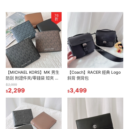
76
折
【MICHAEL KORS】MK 男生
【Coach】RACER 經典 Logo
防刮 附證件夾/零錢袋 短夾 皮
斜背 側背包
夾 包包
$2,999
2,299
3,499
$
$