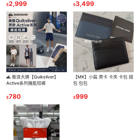
2,999
3,499
$
$
🌊 衝浪大牌【Quiksilver】
【MK】小扁 票卡 卡夾 卡包 錢
Active系列機能短褲
包 包包
780
999
$
$