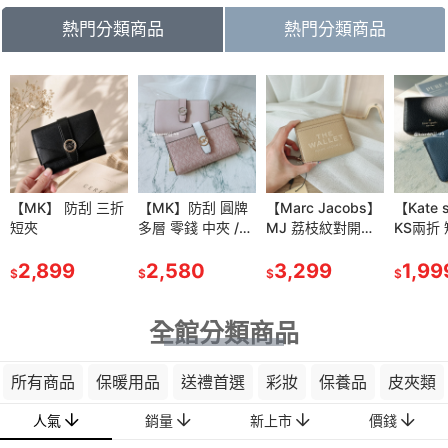
熱門分類商品
熱門分類商品
81
折
IDO 【資生
【MK】 防刮 三折
【資生堂】安耐曬
【MK】防刮 圓牌
【雅詩蘭黛】粉持
【Marc Jacobs】
【肌膚之鑰】光采
【Kate 
耐曬膠原保
短夾
金鑽 高效 防曬噴
多層 零錢 中夾 /薄
久完美持妝粉底
MJ 荔枝紋對開拉
妝前 凝霜 SPF25P
KS兩折
水凝乳
霧
款 中長夾
7ml/30ml
鍊短夾-奶茶色
A++ 37ml效期
包包
$1,699
90g
2,899
SPF50+/PA++++
480
2,580
1,150
3,299
2028/04
1,390
1,99
$
$
$
$
$
$
$
(60g)
全館分類商品
所有商品
保暖用品
送禮首選
彩妝
保養品
皮夾類
人氣
銷量
新上市
價錢