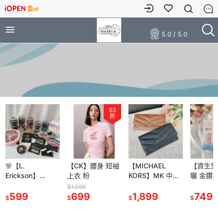
5.0 / 5.0
63
折
🌸【L.
【CK】腰身 短袖
【MICHAEL
【資生堂
Erickson】
上衣 粉
KORS】MK 中長
曬 金鑽 
GRAB＆GO
夾 手掛式 手腕/壓
露 防曬
$1,099
PONY 髮圈 髮夾
599
699
紋 信封 / 山形紋
1,899
5X版 60ml /
749
$
$
$
$
髮式 一字夾 小抓
長夾 皮夾
敏感肌60
夾 粗款