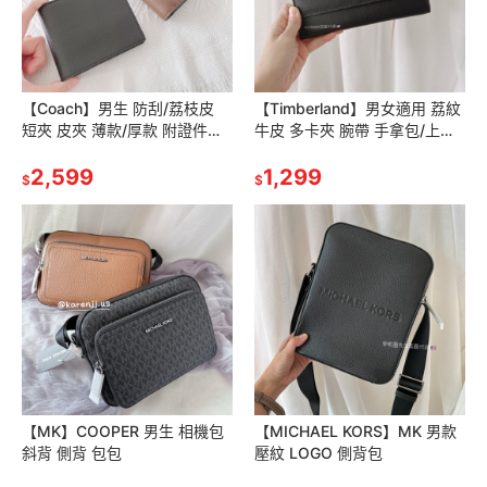
【Coach】男生 防刮/荔枝皮
【Timberland】男女適用 荔紋
短夾 皮夾 薄款/厚款 附證件夾
牛皮 多卡夾 腕帶 手拿包/上翻
包包
暗扣 長夾 皮夾 包包
2,599
1,299
$
$
【MK】COOPER 男生 相機包
【MICHAEL KORS】MK 男款
斜背 側背 包包
壓紋 LOGO 側背包