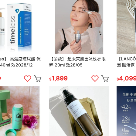
less】 高濃度玻尿酸 保
【蘭蔻】 超未來肌因冰珠亮眼
【LANC
40ml 效2028/12
粹 20ml 效28/05
因 賦活露 
9
1,899
4,09
$
$