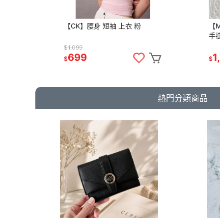
【CK】腰身 短袖 上衣 粉
【M
手掛
長
$1,099
699
1
$
$
熱門分類商品