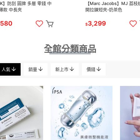
K】防刮 圓牌 多層 零錢 中
【Marc Jacobs】MJ 荔
/薄款 中長夾
開拉鍊短夾-奶茶色
,580
3,299
$
全館分類商品
人氣
銷量
新上市
價錢