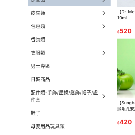
【Dr. M
皮夾類
10ml
包包類
520
$
香氛類
衣服類
男士專區
日韓商品
配件類-手飾/墨鏡/髮飾/帽子/證
件套
【Sungb
緻毛孔安瓶 
鞋子
420
$
母嬰用品玩具類