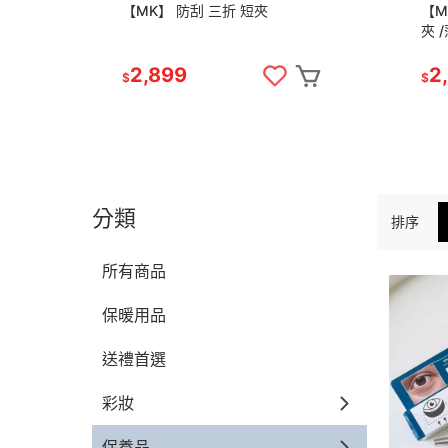
【MK】 防刮 三折 短夾
【M
夾 
2,899
2
$
$
分類
排序
所有商品
保暖用品
送禮首選
彩妝
保養品