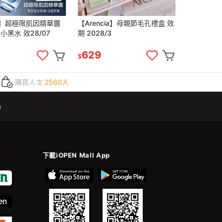
蔻】超極限肌因精華露
【Arencia】母親節毛孔禮盒 效
#小黑水 效28/07
期 2028/3
629
$
購買人次:
2560人
m
下載iOPEN Mall App