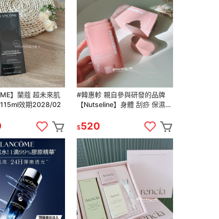
ÔME】蘭蔻 超未來肌
#韓惠軫 親自參與研發的品牌
115ml效期2028/02
【Nutseline】身體 刮痧 保濕
精華 60ml 效28/09
9
520
$