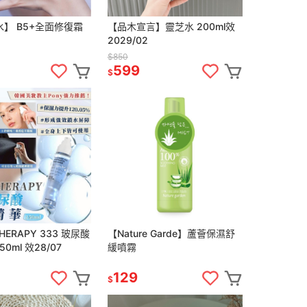
】 B5+全面修復霜
【品木宣言】靈芝水 200ml效
2029/02
$850
599
$
THERAPY 333 玻尿酸
【Nature Garde】蘆薈保濕舒
0ml 效28/07
緩噴霧
129
$