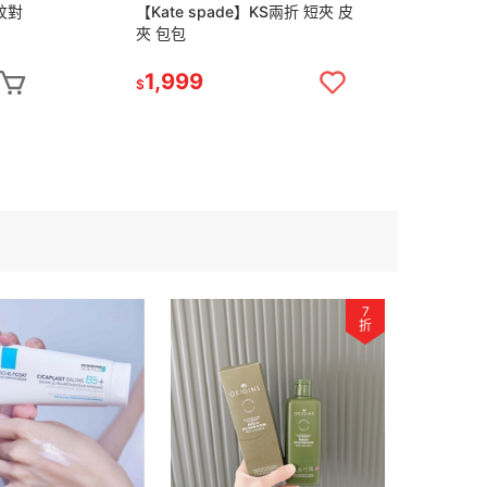
枝紋對
【Kate spade】KS兩折 短夾 皮
SH
夾 包包
原保
1,999
6
$
$
7
折