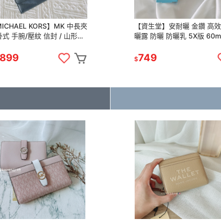
ICHAEL KORS】MK 中長夾
【資生堂】安耐曬 金鑽 高效
式 手腕/壓紋 信封 / 山形紋
曬露 防曬 防曬乳 5X版 60ml /
夾 皮夾
粉色敏感肌60ml
,899
749
$