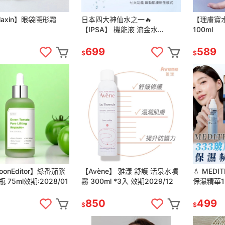
elaxin】眼袋隱形霜
日本四大神仙水之一🔥
【理膚寶水
【IPSA】 機能液 流金水
100ml
200ml 效期2028/04
699
589
$
$
oonEditor】綠番茄緊
【Avène】 雅漾 舒護 活泉水噴
💧 MEDI
75ml效期:2028/01
霧 300ml *3入 效期2029/12
保濕精華15
850
499
$
$