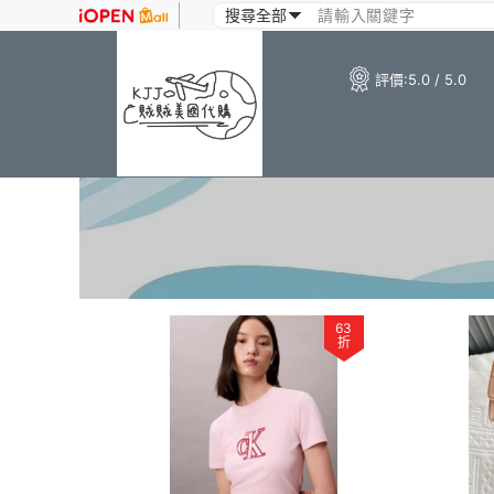
評價:
5.0 / 5.0
63
折