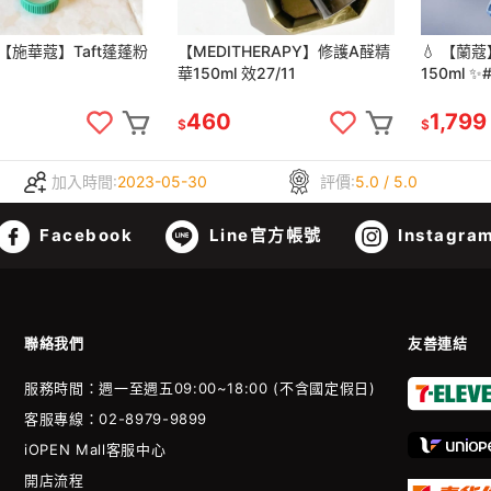
【施華蔻】Taft蓬蓬粉
【MEDITHERAPY】修護A醛精
💧 【蘭
華150ml 效27/11
150ml ✨
460
1,799
$
$
加入時間:
2023-05-30
評價:
5.0 / 5.0
Facebook
Line官方帳號
Instagra
聯絡我們
友善連結
服務時間：週一至週五09:00~18:00 (不含國定假日)
客服專線：02-8979-9899
iOPEN Mall客服中心
開店流程