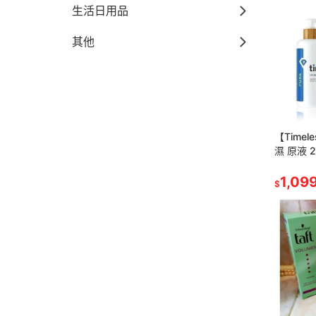
生活日用品
其他
【Time
濕 原液 2
1,09
$