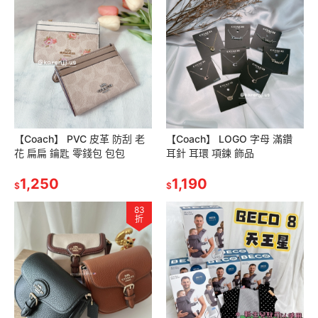
【Coach】 PVC 皮革 防刮 老
【Coach】 LOGO 字母 滿鑽
花 扁扁 鑰匙 零錢包 包包
耳針 耳環 項鍊 飾品
1,250
1,190
$
$
83
折