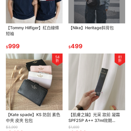
【Tommy Hilfiger】紅白線條
【Nike】Heritage斜背包
短袖
999
499
$
$
54
81
折
折
【Kate spade】KS 防刮 素色
【肌膚之鑰】光采 妝前 凝霜
中夾 皮夾 包包
SPF25P A++ 37ml效期
2028/04
$3,999
$1,699