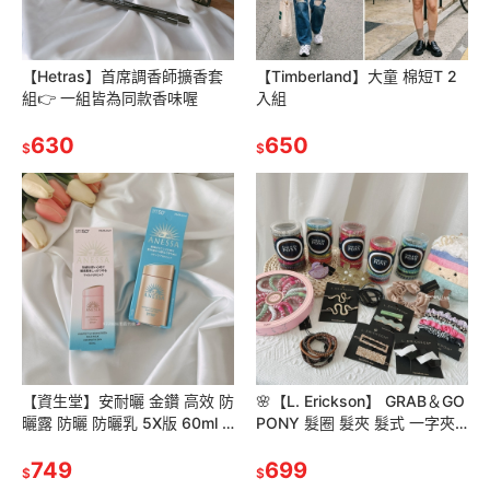
【Hetras】首席調香師擴香套
【Timberland】大童 棉短T 2
組👉 一組皆為同款香味喔
入組
630
650
$
$
【資生堂】安耐曬 金鑽 高效 防
🌸【L. Erickson】 GRAB＆GO
曬露 防曬 防曬乳 5X版 60ml /
PONY 髮圈 髮夾 髮式 一字夾
粉色敏感肌60ml
小抓夾 粗款
749
699
$
$