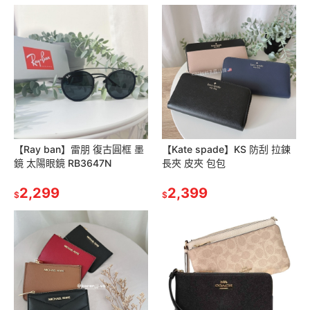
【Ray ban】雷朋 復古圓框 墨
【Kate spade】KS 防刮 拉鍊
鏡 太陽眼鏡 RB3647N
長夾 皮夾 包包
2,299
2,399
$
$