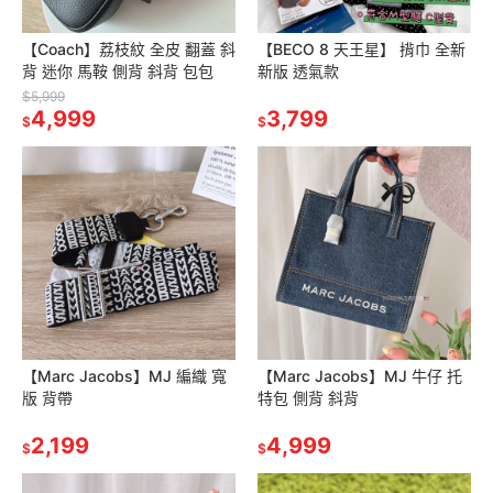
【Coach】荔枝紋 全皮 翻蓋 斜
【BECO 8 天王星】 揹巾 全新
背 迷你 馬鞍 側背 斜背 包包
新版 透氣款
$5,999
4,999
3,799
$
$
【Marc Jacobs】MJ 編織 寬
【Marc Jacobs】MJ 牛仔 托
版 背帶
特包 側背 斜背
2,199
4,999
$
$