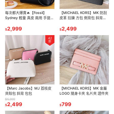
每次都大爆賣🔥【Fossil】
【MICHAEL KORS】MK 防刮
Sydney 輕量 真皮 兩用 手提
皮革 拉鍊 方包 側背包 斜背包
斜背包 側背包 波士頓包
包包
2,999
2,499
$
$
42
折
【Marc Jacobs】MJ 荔枝皮
【MICHAEL KORS】MK 金屬
貝殼包 斜背 包包
LOGO 隨身卡夾 名片夾 證件夾
$5,999
2,499
799
$
$