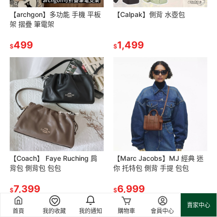
【archgon】多功能 手機 平板
【Calpak】側背 水壺包
架 摺疊 筆電架
499
1,499
$
$
【Coach】 Faye Ruching 肩
【Marc Jacobs】MJ 經典 迷
背包 側背包 包包
你 托特包 側背 手提 包包
7,399
6,999
$
$
賣家中心
首頁
我的收藏
我的通知
購物車
會員中心