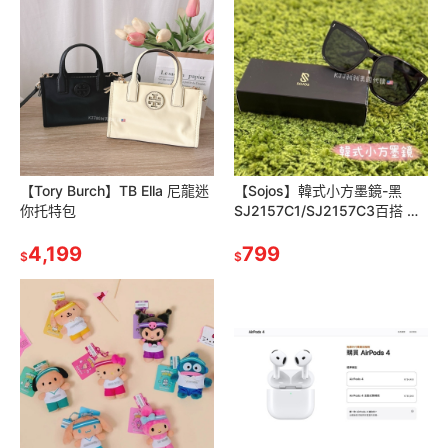
【Tory Burch】TB Ella 尼龍迷
【Sojos】韓式小方墨鏡-黑
你托特包
SJ2157C1/SJ2157C3百搭 時
尚 墨鏡 平價 太陽眼鏡 眼鏡
4,199
799
$
$