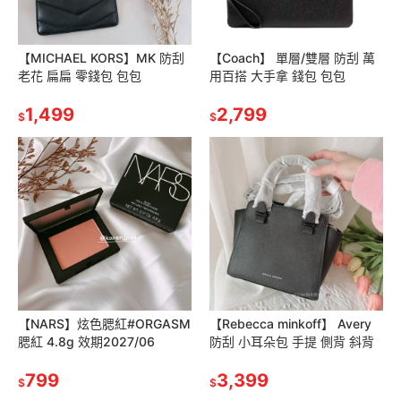
【MICHAEL KORS】MK 防刮
【Coach】 單層/雙層 防刮 萬
老花 扁扁 零錢包 包包
用百搭 大手拿 錢包 包包
1,499
2,799
$
$
【NARS】炫色腮紅#ORGASM
【Rebecca minkoff】 Avery
腮紅 4.8g 效期2027/06
防刮 小耳朵包 手提 側背 斜背
799
3,399
$
$