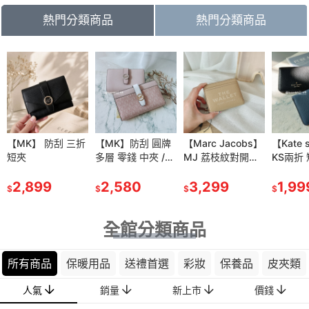
熱門分類商品
熱門分類商品
81
折
IDO 【資生
【MK】 防刮 三折
【資生堂】安耐曬
【MK】防刮 圓牌
【雅詩蘭黛】粉持
【Marc Jacobs】
【肌膚之鑰】光采
【Kate 
耐曬膠原保
短夾
金鑽 高效 防曬噴
多層 零錢 中夾 /薄
久完美持妝粉底
MJ 荔枝紋對開拉
妝前 凝霜 SPF25P
KS兩折
水凝乳
霧
款 中長夾
7ml/30ml
鍊短夾-奶茶色
A++ 37ml效期
包包
$1,699
90g
2,899
SPF50+/PA++++
480
2,580
1,150
3,299
2028/04
1,390
1,99
$
$
$
$
$
$
$
(60g)
全館分類商品
所有商品
保暖用品
送禮首選
彩妝
保養品
皮夾類
人氣
銷量
新上市
價錢