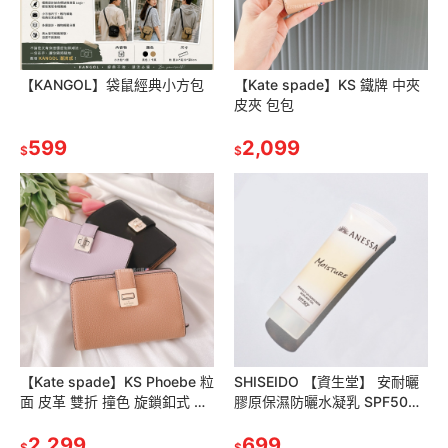
【KANGOL】袋鼠經典小方包
【Kate spade】KS 鐵牌 中夾
皮夾 包包
599
2,099
$
$
【Kate spade】KS Phoebe 粒
SHISEIDO 【資生堂】 安耐曬
面 皮革 雙折 撞色 旋鎖釦式 中
膠原保濕防曬水凝乳 SPF50
夾 包包
90g
2,299
699
$
$