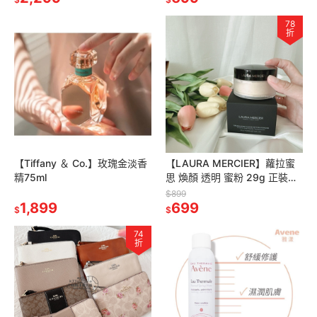
78
折
【Tiffany ＆ Co.】玫瑰金淡香
【LAURA MERCIER】蘿拉蜜
精75ml
思 煥顏 透明 蜜粉 29g 正裝容
量（不含粉撲）效2027.7
$899
1,899
699
$
$
74
折