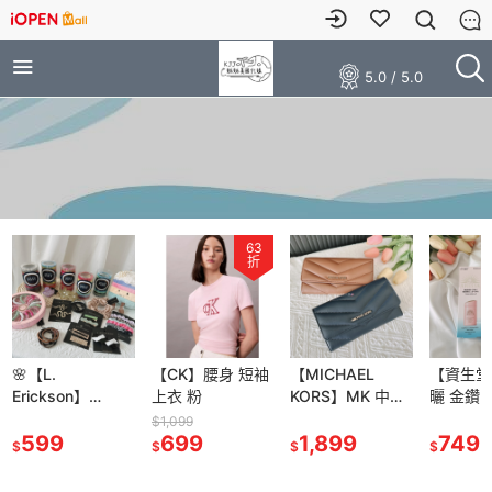
5.0 / 5.0
63
折
【CK】腰身 短袖
【MICHAEL
【資生堂】安耐
🌸【L.
上衣 粉
KORS】MK 中長
曬 金鑽 高效 防曬
Erickso
夾 手掛式 手腕/壓
露 防曬 防曬乳
GRAB＆
$1,099
699
紋 信封 / 山形紋
1,899
5X版 60ml / 粉色
749
PONY 
599
$
$
$
$
長夾 皮夾
敏感肌60ml
髮式 一
夾 粗款