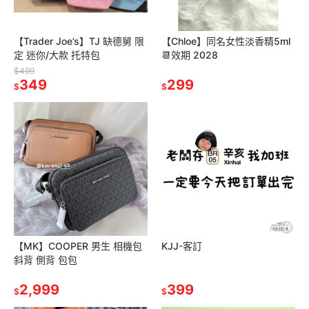
【Trader Joe’s】TJ 缺德舅 限
【Chloe】同名女性淡香精5ml
定 迷你/大款 托特包
📆效期 2028
$499
349
299
$
$
【MK】COOPER 男生 相機包
KJJ-客訂
斜背 側背 包包
2,999
399
$
$