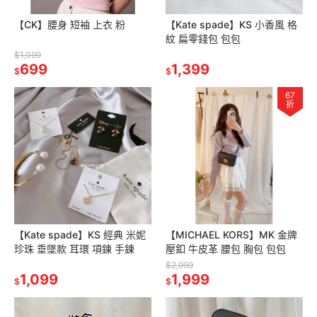
【CK】腰身 短袖 上衣 粉
【Kate spade】KS 小香風 格
紋 扁零錢包 包包
$1,099
699
1,399
$
$
67
折
【Kate spade】KS 經典 米妮
【MICHAEL KORS】MK 金牌
珍珠 垂墜款 耳環 項鍊 手鍊
壓釦 牛皮革 腰包 胸包 包包
$2,999
1,099
1,999
$
$