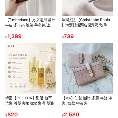
【Timberland】男女適用 荔紋
法國🇫🇷【Christophe Robin
牛皮 多卡夾 腕帶 手拿包/上翻
】海鹽舒緩頭皮潔淨霜/玫瑰豐
暗扣 長夾 皮夾 包包
盈淨化髮 250ml
1,299
739
$
$
韓國【ROOTON】甦活 植萃
【MK】防刮 圓牌 多層 零錢 中
洗髮 護髮 髮根噴霧 髮膜 髮油
夾 /薄款 中長夾
820
2,580
$
$