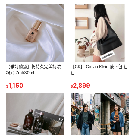
【雅詩蘭黛】粉持久完美持妝
【CK】 Calvin Klein 腋下包 包
粉底 7ml/30ml
包
1,150
2,899
$
$