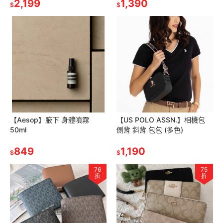
2,199
1,390
$
$
【Aesop】腋下 身體噴霧
【US POLO ASSN.】相機包
50ml
側背 斜背 包包 (多色)
849
1,190
$
$
76
75
折
折