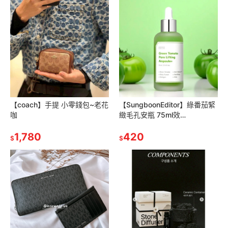
【coach】手提 小零錢包~老花
【SungboonEditor】綠番茄緊
咖
緻毛孔安瓶 75ml效
期:2028/01
1,780
420
$
$