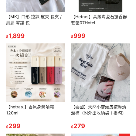
【MK】ㄇ形 拉鍊 皮夾 長夾 /
【Hetras】高級陶瓷石擴香器
扁扁 零錢 包
套裝07Hotel
1,899
999
$
$
【hetras.】香氛身體噴霧
【泰國】天然小麥頭皮按摩清
120ml
潔梳（附外出收納袋＋掛勾）
299
279
$
$