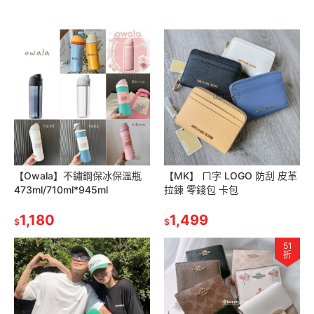
【Owala】不鏽鋼保冰保溫瓶
【MK】 ㄇ字 LOGO 防刮 皮革
473ml/710ml*945ml
拉鍊 零錢包 卡包
1,180
1,499
$
$
51
折