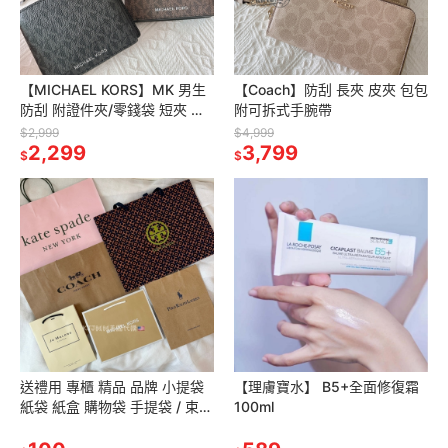
【MICHAEL KORS】MK 男生
【Coach】防刮 長夾 皮夾 包包
防刮 附證件夾/零錢袋 短夾 皮
附可拆式手腕帶
夾 包包
$2,999
$4,999
2,299
3,799
$
$
送禮用 專櫃 精品 品牌 小提袋
【理膚寶水】 B5+全面修復霜
紙袋 紙盒 購物袋 手提袋 / 束口
100ml
袋