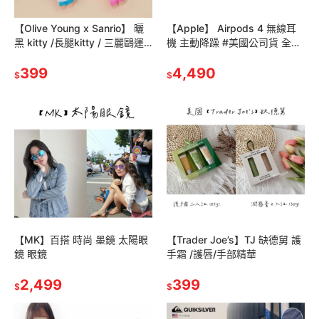
【Olive Young x Sanrio】 曬
【Apple】 Airpods 4 無線耳
黑 kitty /長腿kitty / 三麗鷗運
機 主動降躁 #美國公司貨 全球
動會
保固
399
4,490
$
$
【MK】百搭 時尚 墨鏡 太陽眼
【Trader Joe’s】TJ 缺德舅 護
鏡 眼鏡
手霜 /護唇/手部精華
2,499
399
$
$