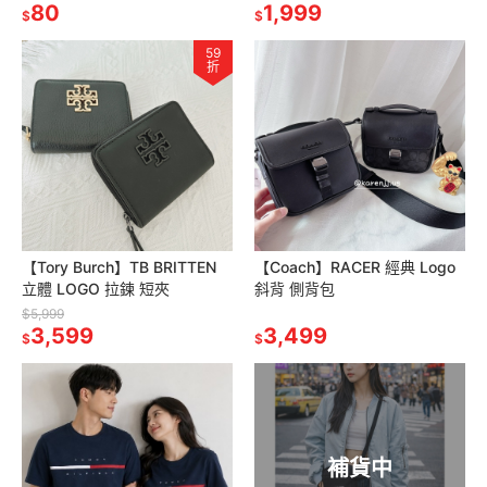
80
1,999
$
$
59
折
【Tory Burch】TB BRITTEN
【Coach】RACER 經典 Logo
立體 LOGO 拉鍊 短夾
斜背 側背包
$5,999
3,599
3,499
$
$
補貨中