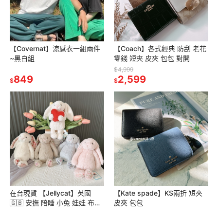
【Covernat】涼感衣一組兩件
【Coach】各式經典 防刮 老花
~黑白組
零錢 短夾 皮夾 包包 對開
$4,999
849
2,599
$
$
在台現貨 【Jellycat】英國
【Kate spade】KS兩折 短夾
🇬🇧 安撫 陪睡 小兔 娃娃 布娃
皮夾 包包
娃 玩具