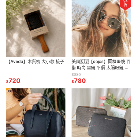
94
折
【Aveda】木質梳 大小款 梳子
美國🇺🇸【sojos】圓框墨鏡 百
搭 時尚 墨鏡 平價 太陽眼鏡 眼
鏡 (多款)
$830
720
780
$
$