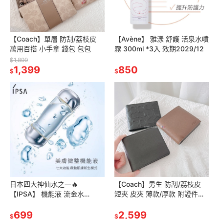
【Coach】單層 防刮/荔枝皮
【Avène】 雅漾 舒護 活泉水噴
萬用百搭 小手拿 錢包 包包
霧 300ml *3入 效期2029/12
$1,899
1,399
850
$
$
日本四大神仙水之一🔥
【Coach】男生 防刮/荔枝皮
【IPSA】 機能液 流金水
短夾 皮夾 薄款/厚款 附證件夾
200ml 效期2028/04
包包
699
2,599
$
$