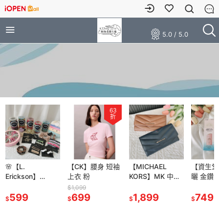
5.0 / 5.0
63
折
🌸【L.
【CK】腰身 短袖
【MICHAEL
【資生堂
Erickson】
上衣 粉
KORS】MK 中長
曬 金鑽 
GRAB＆GO
夾 手掛式 手腕/壓
露 防曬
$1,099
PONY 髮圈 髮夾
599
699
紋 信封 / 山形紋
1,899
5X版 60ml /
749
$
$
$
$
髮式 一字夾 小抓
長夾 皮夾
敏感肌60
夾 粗款