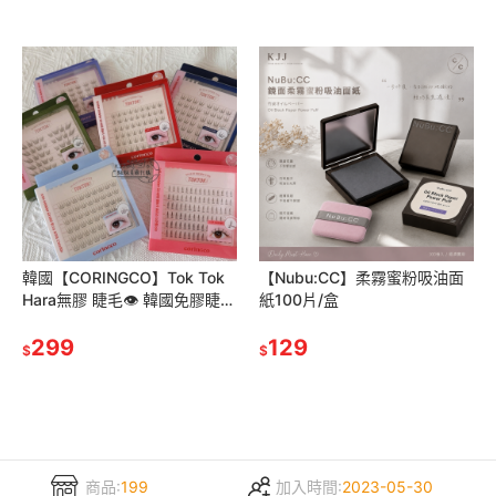
韓國【CORINGCO】Tok Tok
【Nubu:CC】柔霧蜜粉吸油面
Hara無膠 睫毛👁️ 韓國免膠睫毛
紙100片/盒
必收款‼️
299
129
$
$
商品:
199
加入時間:
2023-05-30