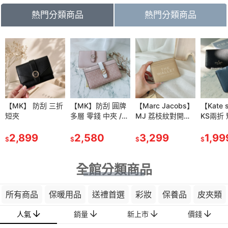
熱門分類商品
熱門分類商品
81
折
IDO 【資生
【MK】 防刮 三折
【資生堂】安耐曬
【MK】防刮 圓牌
【雅詩蘭黛】粉持
【Marc Jacobs】
【肌膚之鑰】光采
【Kate 
耐曬膠原保
短夾
金鑽 高效 防曬噴
多層 零錢 中夾 /薄
久完美持妝粉底
MJ 荔枝紋對開拉
妝前 凝霜 SPF25P
KS兩折
水凝乳
霧
款 中長夾
7ml/30ml
鍊短夾-奶茶色
A++ 37ml效期
包包
$1,699
90g
2,899
SPF50+/PA++++
480
2,580
1,150
3,299
2028/04
1,390
1,99
$
$
$
$
$
$
$
(60g)
全館分類商品
所有商品
保暖用品
送禮首選
彩妝
保養品
皮夾類
人氣
銷量
新上市
價錢