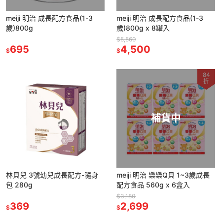
meiji 明治 成長配方食品(1-3
meiji 明治 成長配方食品(1-3
歲)800g
歲)800g x 8罐入
$5,560
695
4,500
$
$
84
折
補貨中
林貝兒 3號幼兒成長配方-隨身
meiji 明治 樂樂Q貝 1~3歲成長
包 280g
配方食品 560g x 6盒入
$3,180
369
2,699
$
$