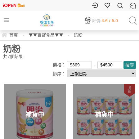
評價:
4.6 / 5.0
首頁
-
▼▼寶寶食品▼▼
-
奶粉
奶粉
共
7
個結果
價格：
排序：
8
折
補貨中
補貨中