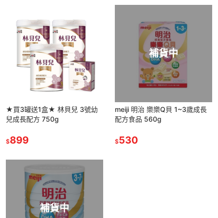
補貨中
★買3罐送1盒★ 林貝兒 3號幼
meiji 明治 樂樂Q貝 1~3歲成長
兒成長配方 750g
配方食品 560g
899
530
$
$
補貨中