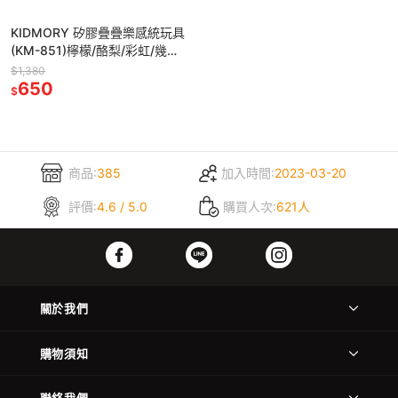
KIDMORY 矽膠疊疊樂感統玩具
(KM-851)檸檬/酪梨/彩虹/幾何
四款可選
$1,380
650
$
商品:
385
加入時間:
2023-03-20
評價:
4.6 / 5.0
購買人次:
621人
關於我們
購物須知
聯絡我們