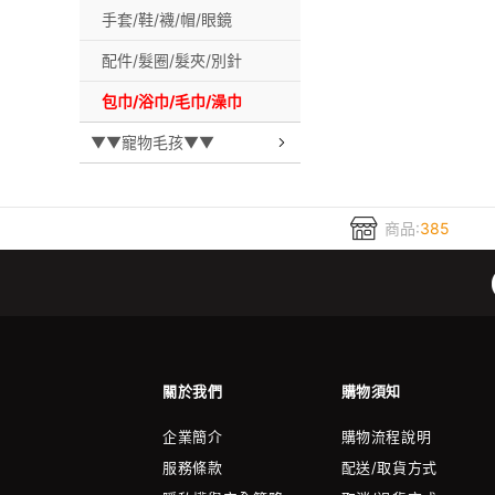
手套/鞋/襪/帽/眼鏡
配件/髮圈/髮夾/別針
包巾/浴巾/毛巾/澡巾
▼▼寵物毛孩▼▼
商品:
385
關於我們
購物須知
企業簡介
購物流程說明
服務條款
配送/取貨方式