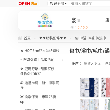
店
評
價:
4.6 / 5.0
首頁
-
▼▼服裝配件▼▼
-
包巾/浴巾/毛巾/澡巾
包巾/浴巾/毛巾/
🔥 HOT！母嬰人氣熱銷榜
⚡ 限時促銷｜品牌活動
排序：
瀏覽人次
熱
🍀 威瑪舒培×甜蜜家族｜
植物保健專家
🎁 送禮推薦｜新生懷孕賀
禮
💓 換季保養｜專區75折
up