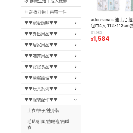
🌿 健康生活｜成人保健
✨ 銅板好物｜再帶一件
aden+anais 迪士尼
▼▼寵愛媽咪▼▼
包巾4入 112x112cm
$1,980
▼▼外出用品▼▼
1,584
$
▼▼居家用品▼▼
▼▼哺育用品▼▼
▼▼寶寶食品▼▼
▼▼清潔護理▼▼
▼▼玩具系列▼▼
▼▼服裝配件▼▼
上衣/褲子/連身裝
毛毯/肚圍/防踢袍/內睡
衣