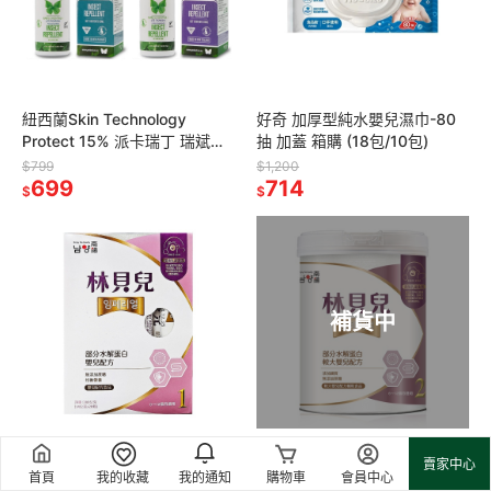
紐西蘭Skin Technology
好奇 加厚型純水嬰兒濕巾-80
Protect 15% 派卡瑞丁 瑞斌長
抽 加蓋 箱購 (18包/10包)
效滾珠防蚊液-60ml(無香精/花
$799
$1,200
香)
699
714
$
$
補貨中
林貝兒 部分水解蛋白嬰兒配方
林貝兒 部分水解蛋白較大嬰兒
賣家中心
(0-1歲) 280g-隨身包
配方(6~12個月) 750g
首頁
我的收藏
我的通知
購物車
會員中心