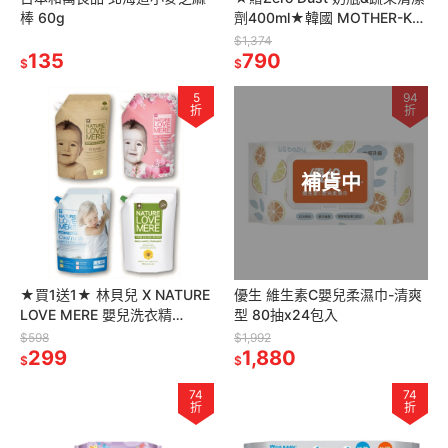
棒 60g
劑400ml★韓國 MOTHER-K
攜帶式奶瓶晾乾架
$1,374
135
790
$
$
5
94
折
折
補貨中
★買1送1★ 林貝兒 X NATURE
優生 維生素C嬰兒柔濕巾-清爽
LOVE MERE 嬰兒洗衣精
型 80抽x24包入
1300ml(低敏/抗臭/抗菌/潔淨)
$598
$1,992
299
1,880
$
$
74
74
折
折