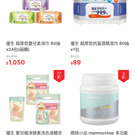
優生 超厚型嬰兒柔濕巾 80抽
優生 超厚型抗菌酒精濕巾 80抽
x24包(箱購)
x1包
$1,416
$120
1,050
89
$
$
77
5
折
折
優生 嬰兒植淨酵素洗衣液體皂
媽咪小站 mammyshop 多功能