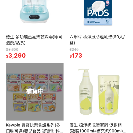
優生 多功能蒸氣烘乾消毒鍋(可
六甲村 極淨感防溢乳墊(60入/
溫奶/熱食)
盒)
$3,600
$240
3,290
173
$
$
補貨中
Kewpie 寶寶快樂食譜系列(多
優生 植淨奶瓶清潔劑 促銷組
口味可選)嬰兒食品 寶寶粥 料
(罐裝1000ml+補充包900ml)/