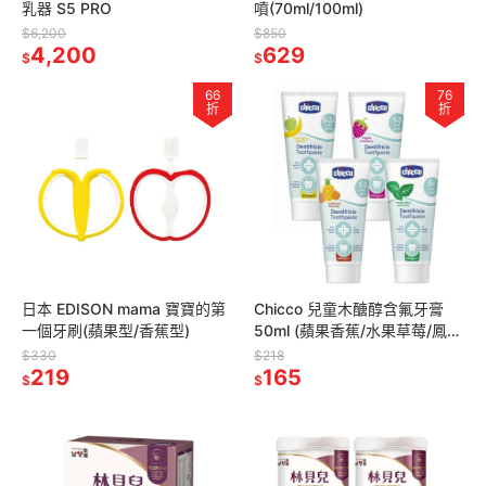
乳器 S5 PRO
噴(70ml/100ml)
$6,200
$850
4,200
629
$
$
66
76
折
折
日本 EDISON mama 寶寶的第
Chicco 兒童木醣醇含氟牙膏
一個牙刷(蘋果型/香蕉型)
50ml (蘋果香蕉/水果草莓/鳳梨
水果/薄荷)
$330
$218
219
165
$
$