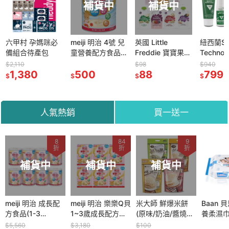
補貨中
補貨中
補
meiji 明治 4號 兒
英國 Little
紐西蘭Skin
Minimi
童營養配方食品
Freddie 寶寶果昔
Technology
特 幼兒米
900g/罐
系列 100g (6M)
Protect 25% 派
盒 6M+
$98
$940
$155
500
多口味可選
88
卡瑞丁 瑞斌12H
799
選)
149
$
$
$
$
長效防蚊液系列
(滾珠/乳霜/噴液)
人氣熱銷
買一送一
8
84
9
折
折
折
補貨中
補貨中
補貨中
meiji 明治 成長配
meiji 明治 樂樂Q貝
米大師 鮮爆米餅
Baan 
方食品(1-3
1~3歲成長配方食
(原味/奶油/醬燒海
養柔濕巾 
歲)800g x 8罐入
品 560g x 6盒入
苔/香濃起司)
包/3包)
$5,560
$3,180
$100