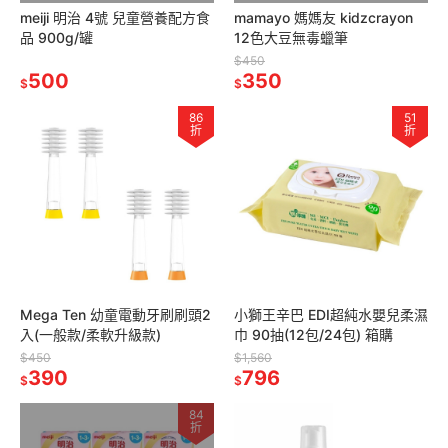
meiji 明治 4號 兒童營養配方食
mamayo 媽媽友 kidzcrayon
品 900g/罐
12色大豆無毒蠟筆
$450
500
350
$
$
86
51
折
折
Mega Ten 幼童電動牙刷刷頭2
小獅王辛巴 EDI超純水嬰兒柔濕
入(一般款/柔軟升級款)
巾 90抽(12包/24包) 箱購
$450
$1,560
390
796
$
$
84
折