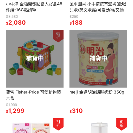
小牛津 全腦開發點讀大寶盒48
風車圖書 小手按按有聲書(歡唱
件組-16G點讀筆
兒歌/英文歌謠/可愛動物/交通
工具)
$3,580
$250
2,080
188
$
$
65
折
補貨中
補貨中
費雪 Fisher-Price 可愛動物積
meiji 金選明治媽咪奶粉 350g
木盒
$1,999
1,299
310
$
$
71
61
折
折