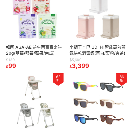
韓國 AGA-AE 益生菌寶寶米餅
小獅王辛巴 UDI H1智能高效蒸
20g(草莓/藍莓/蘋果/南瓜)
氣烘乾消毒鍋(苜白/栗粉/杏茶)
$139
$5,600
99
3,399
$
$
62
86
折
折