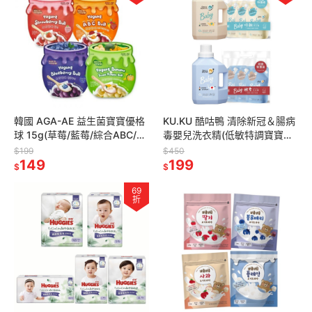
韓國 AGA-AE 益生菌寶寶優格
KU.KU 酷咕鴨 清除新冠＆腸病
球 15g(草莓/藍莓/綜合ABC/香
毒嬰兒洗衣精(低敏特調寶寶香/
蕉南瓜)
酵素特調鼠尾草)罐裝1200ml/
$199
$450
149
補充包1100ml
199
$
$
69
折