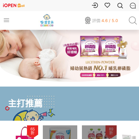
評價:
4.6 / 5.0
主打推薦
89
85
折
折