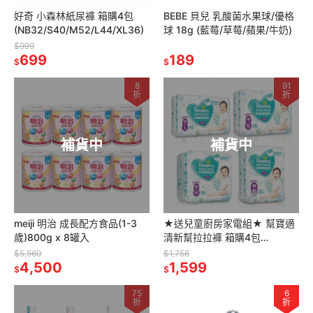
好奇 小森林紙尿褲 箱購4包
BEBE 貝兒 乳酸菌水果球/優格
(NB32/S40/M52/L44/XL36)
球 18g (藍莓/草莓/蘋果/牛奶)
$999
699
189
$
$
8
91
折
折
補貨中
補貨中
meiji 明治 成長配方食品(1-3
★送兒童廚房家電組★ 幫寶適
歲)800g x 8罐入
清新幫拉拉褲 箱購4包
(L/XL/XXL/XXXL)
$5,560
$1,756
4,500
1,599
$
$
75
6
折
折