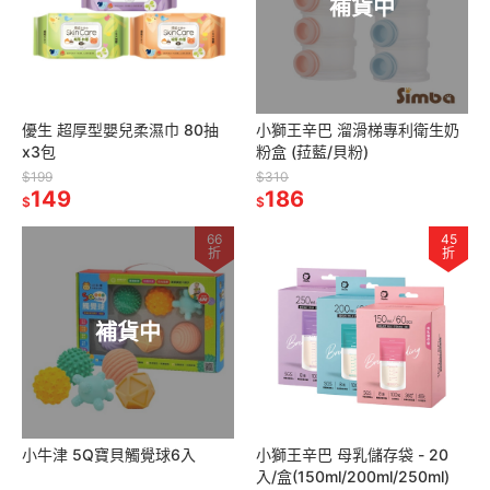
補貨中
優生 超厚型嬰兒柔濕巾 80抽
小獅王辛巴 溜滑梯專利衛生奶
x3包
粉盒 (菈藍/貝粉)
$199
$310
149
186
$
$
66
45
折
折
補貨中
小牛津 5Q寶貝觸覺球6入
小獅王辛巴 母乳儲存袋 - 20
入/盒(150ml/200ml/250ml)