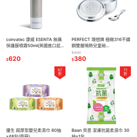
convatec 康威 ESENTA 無痛
PERFECT 理想牌 極緻316不鏽
保護膜噴霧50ml(英國進口屁屁
鋼雙層隔熱兒童碗
噴)
11cm(300cc) 附蓋+小湯匙(可
$499
620
刻字 客製化)
380
$
$
67
71
折
折
優生 超厚型嬰兒柔濕巾 80抽
Baan 貝恩 潔膚抗菌柔濕巾 30
x48包(兩箱)
抽x1包