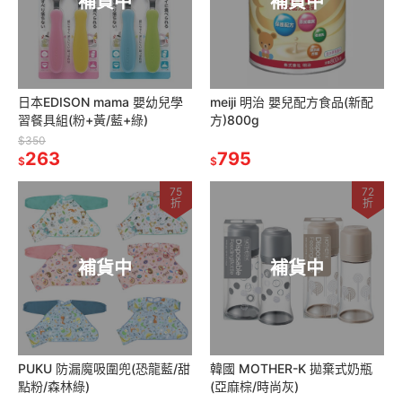
補貨中
補貨中
日本EDISON mama 嬰幼兒學
meiji 明治 嬰兒配方食品(新配
習餐具組(粉+黃/藍+綠)
方)800g
$350
263
795
$
$
75
72
折
折
補貨中
補貨中
PUKU 防漏魔吸圍兜(恐龍藍/甜
韓國 MOTHER-K 拋棄式奶瓶
點粉/森林綠)
(亞麻棕/時尚灰)