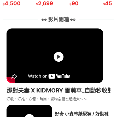
4,500
2,699
90
45
$
$
$
$
👀 影片開箱 👀
那對夫妻 X KIDMORY 雷萌車_自動秒收雙
好收、好推、方便、時尚、置物空間也超級大～～
好奇 小森林紙尿褲 / 好動褲