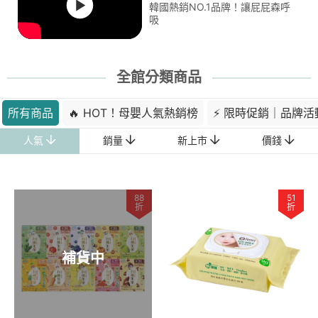
韓國熱銷NO.1品牌！讓屁屁森呼
吸
全館分類商品
所有商品
🔥 HOT！母嬰人氣熱銷榜
⚡ 限時促銷｜品牌活
人氣
銷量
新上市
價錢
88
51
折
折
補貨中