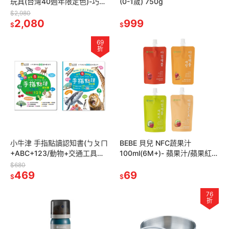
玩具(台灣40週年限定色)-巧克
(0-1歲) 750g
力布郎尼/櫻桃奶油
$2,980
2,080
999
$
$
69
折
小牛津 手指點讀認知書(ㄅㄆㄇ
BEBE 貝兒 NFC蔬果汁
+ABC+123/動物+交通工具圖
100ml(6M+)- 蘋果汁/蘋果紅蘿
鑑)
蔔汁/蘋果高麗菜汁/蘋果蔬菜汁
$680
469
69
$
$
76
折