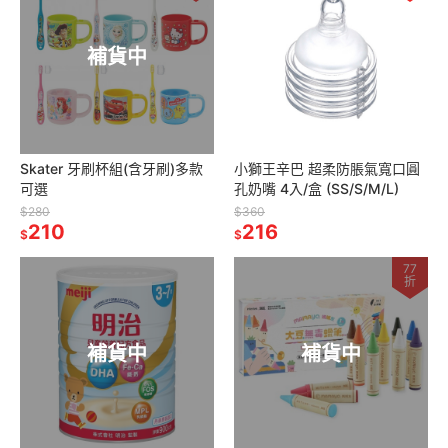
補貨中
Skater 牙刷杯組(含牙刷)多款
小獅王辛巴 超柔防脹氣寬口圓
可選
孔奶嘴 4入/盒 (SS/S/M/L)
$280
$360
210
216
$
$
77
折
補貨中
補貨中