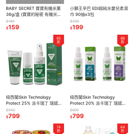
BABY SECRET 寶寶有機米菓
小獅王辛巴 EDI超純水嬰兒柔濕
36g/盒 (寶寶的秘密 有機米果
巾 90抽x3包
多口味可選)
$180
$390
159
199
$
$
85
88
折
折
紐西蘭Skin Technology
紐西蘭Skin Technology
Protect 25% 派卡瑞丁 瑞斌
Protect 20% 派卡瑞丁 瑞斌長
12H長效防蚊液系列(滾珠/乳
效防蚊噴液-100ml(無香精/花
$940
$899
霜/噴液)
799
香)
799
$
$
74
44
折
折