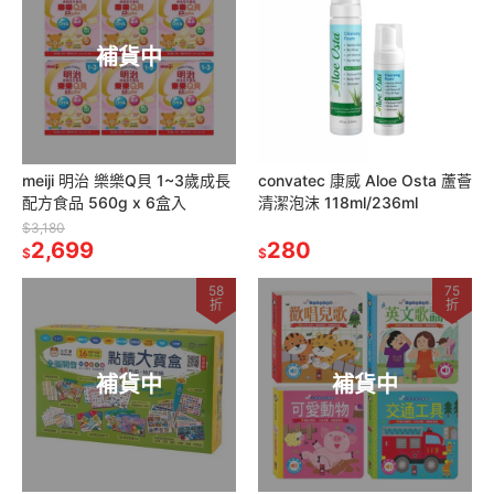
補貨中
meiji 明治 樂樂Q貝 1~3歲成長
convatec 康威 Aloe Osta 蘆薈
配方食品 560g x 6盒入
清潔泡沫 118ml/236ml
$3,180
2,699
280
$
$
58
75
折
折
補貨中
補貨中