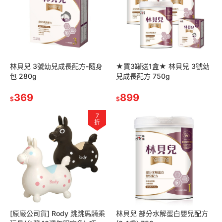
林貝兒 3號幼兒成長配方-隨身
★買3罐送1盒★ 林貝兒 3號幼
包 280g
兒成長配方 750g
369
899
$
$
7
折
[原廠公司貨] Rody 跳跳馬騎乘
林貝兒 部分水解蛋白嬰兒配方