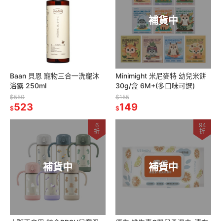
補貨中
Baan 貝恩 寵物三合一洗寵沐
Minimight 米尼麥特 幼兒米餅
浴露 250ml
30g/盒 6M+(多口味可選)
$550
$155
523
149
$
$
6
94
折
折
補貨中
補貨中