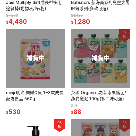
Joie Multiply 6in1成長型多用
Babiators 航海員系列兒童太陽
途餐椅(動物灰/綠/粉)
眼鏡系列(多款可選)
$7,200
$1,480
4,480
1,280
$
$
9
折
補貨中
補貨中
meiji 明治 樂樂Q貝 1~3歲成長
英國 Organix 歐佳 水果纖泥/
配方食品 560g
燕麥纖泥 100g(多口味可選)
$98
530
88
$
$
95
96
折
折