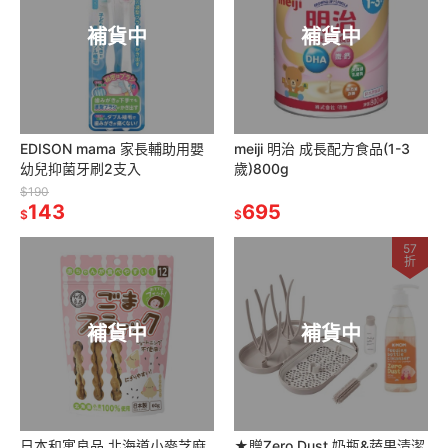
補貨中
補貨中
EDISON mama 家長輔助用嬰
meiji 明治 成長配方食品(1-3
幼兒抑菌牙刷2支入
歲)800g
$190
143
695
$
$
57
折
補貨中
補貨中
日本和寓良品 北海道小麥芝麻
★贈Zero Dust 奶瓶&蔬果清潔