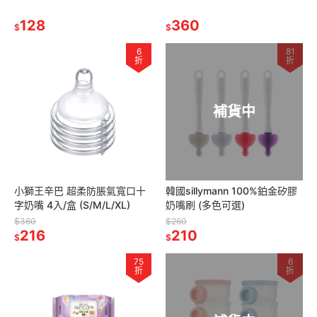
理包
補充包900ml
128
360
$
$
6
81
折
折
補貨中
小獅王辛巴 超柔防脹氣寬口十
韓國sillymann 100%鉑金矽膠
字奶嘴 4入/盒 (S/M/L/XL)
奶嘴刷 (多色可選)
$360
$260
216
210
$
$
75
6
折
折