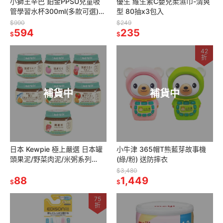
小獅王辛巴 鉑金PPSU兒童吸
優生 維生素C嬰兒柔濕巾-清爽
管學習水杯300ml(多款可選)順
型 80抽x3包入
順杯
$990
$249
594
235
$
$
42
折
補貨中
補貨中
日本 Kewpie 極上嚴選 日本罐
小牛津 365帽T熊藍芽故事機
頭果泥/野菜肉泥/米粥系列
(綠/粉) 送防摔衣
70g(多口味可選)5M/7M
$3,480
88
1,449
$
$
75
折