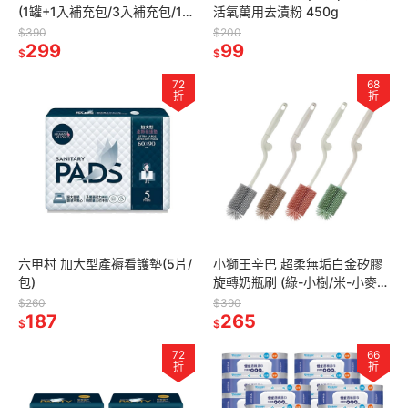
(1罐+1入補充包/3入補充包/1入
活氧萬用去漬粉 450g
補充包)
$390
$200
299
99
$
$
72
68
折
折
六甲村 加大型產褥看護墊(5片/
小獅王辛巴 超柔無垢白金矽膠
包)
旋轉奶瓶刷 (綠-小樹/米-小麥/
紅-小櫻/灰-小石)
$260
$390
187
265
$
$
72
66
折
折