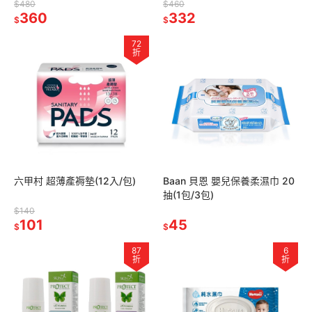
$480
$460
360
332
$
$
72
折
六甲村 超薄產褥墊(12入/包)
Baan 貝恩 嬰兒保養柔濕巾 20
抽(1包/3包)
$140
101
45
$
$
87
6
折
折