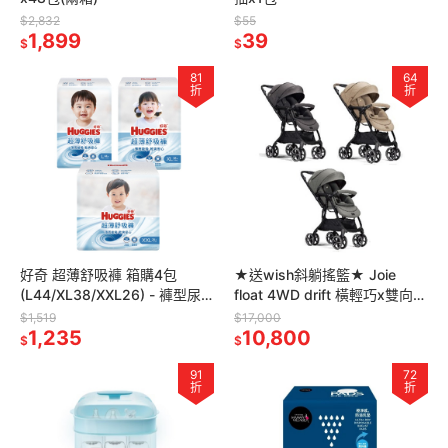
$2,832
$55
1,899
39
$
$
81
64
折
折
好奇 超薄舒吸褲 箱購4包
★送wish斜躺搖籃★ Joie
(L44/XL38/XXL26) - 褲型尿
float 4WD drift 橫輕巧x雙向手
布/褲型紙尿褲/嬰童紙尿褲
推車(月影黑/亞麻棕/荒野綠)
$1,519
$17,000
1,235
10,800
$
$
91
72
折
折