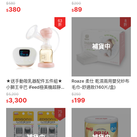
$580
$200
380
89
$
$
63
8
折
折
補貨中
★送手動吸乳器配件五件組★
Roaze 柔仕 乾濕兩用嬰兒紗布
小獅王辛巴 iFeed極美機超靜音
毛巾-舒適款(160片/盒)
電動吸乳器(寬口徑)
$5,200
$250
3,300
199
$
$
75
折