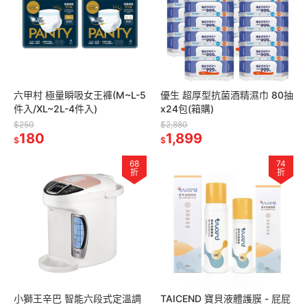
六甲村 極量瞬吸女王褲(M~L-5
優生 超厚型抗菌酒精濕巾 80抽
件入/XL~2L-4件入)
x24包(箱購)
$250
$2,880
180
1,899
$
$
68
74
折
折
小獅王辛巴 智能六段式定溫調
TAICEND 寶貝液體護膜 - 屁屁