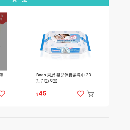
9
折
/醬
Baan 貝恩 嬰兒保養柔濕巾 20
★買
抽(1包/3包)
濕
$19
45
1
$
$