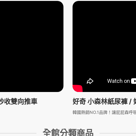
自動秒收雙向推車
好奇 小森林紙尿褲 /
韓國熱銷NO.1品牌！讓屁屁森呼
全館分類商品