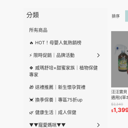
分類
排序
所有商品
🔥 HOT！母嬰人氣熱銷榜
⚡ 限時促銷｜品牌活動
🍀 威瑪舒培×甜蜜家族｜植物保健
專家
🎁 送禮推薦｜新生懷孕賀禮
汪汪寶貝
適用)(草
💓 換季保養｜專區75折up
用+除臭噴
$2,340
保健營養品
1,39
$
🌿 健康生活｜成人保健
▼▼寵愛媽咪▼▼