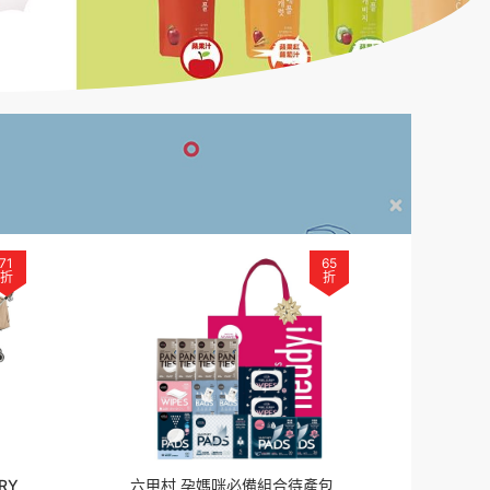
71
65
折
折
RY
六甲村 孕媽咪必備組合待產包