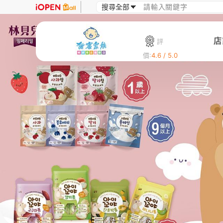
店
評
價:
4.6 / 5.0