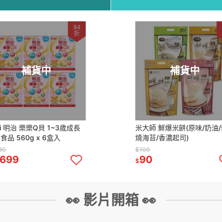
84
折
補貨中
補貨中
iji 明治 樂樂Q貝 1~3歲成長
米大師 鮮爆米餅(原味/奶油
食品 560g x 6盒入
燒海苔/香濃起司)
80
$100
,699
90
$
👀 影片開箱 👀