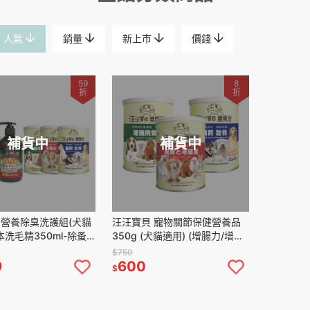
人氣
銷量
新上市
價錢
59
8
折
折
補貨中
補貨中
 營養除臭洗護組(犬貓
汪汪寶貝 寵物關節保健營養品
本洗毛精350ml-除蚤
350g (犬貓適用) (增腸力/增骨
霧350ml+寵物關節
力/增亮麗)
$750
350g)
9
600
$