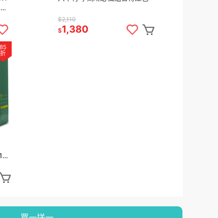
)多
$2,110
1,380
$
85
折
12H
噴
買一送一