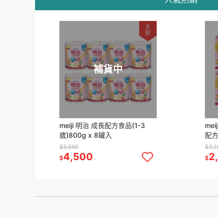
8
折
補貨中
meiji 明治 成長配方食品(1-3
me
歲)800g x 8罐入
配方
$5,560
$3,1
4,500
2
$
$