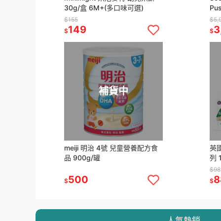
30g/盒 6M+(多口味可選)
Pu
可選
$155
$5,
149
3
$
$
補貨中
meiji 明治 4號 兒童營養配方食
英國
品 900g/罐
列 
$98
500
8
$
$
人氣熱銷