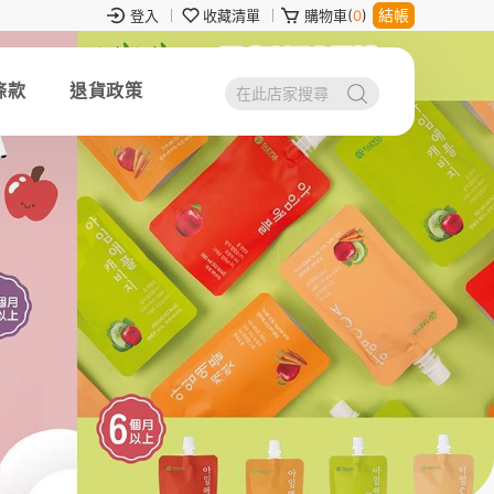
結帳
登入
收藏清單
購物車(
0
)
條款
退貨政策