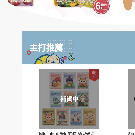
主打推薦
96
折
補貨中
Minimight 米尼麥特 幼兒米餅
Sco