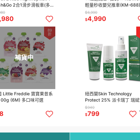
sh&Go 2合1滑步滑板車(多色
輕量秒收嬰兒推車(KM-688
)
色可選
980
$6,990
,980
4,990
$
89
折
補貨中
 Little Freddie 寶寶果昔系
紐西蘭Skin Technology
100g (6M) 多口味可選
Protect 25% 派卡瑞丁 瑞斌
長效防蚊液系列(滾珠/乳霜/
$940
液)
8
799
$