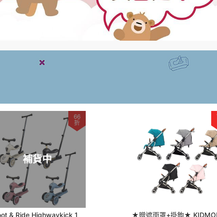
66
折
補貨中
ot & Ride Highwaykick 1
★贈遮雨罩+掛鉤★ KIDMO