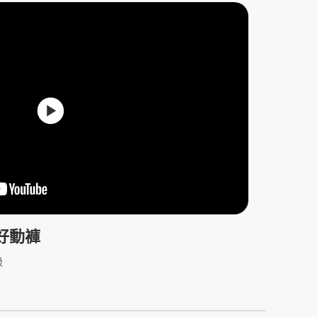
 好動褲
吸