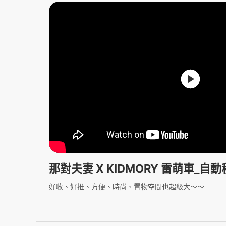
那對夫妻 X KIDMORY 雷萌車_
好收、好推、方便、時尚、置物空間也超級大～～