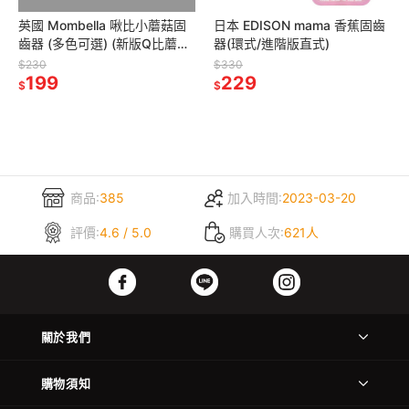
英國 Mombella 啾比小蘑菇固
日本 EDISON mama 香蕉固齒
齒器 (多色可選) (新版Q比蘑菇
器(環式/進階版直式)
固齒器)
$230
$330
199
229
$
$
商品:
385
加入時間:
2023-03-20
評價:
4.6 / 5.0
購買人次:
621人
關於我們
購物須知