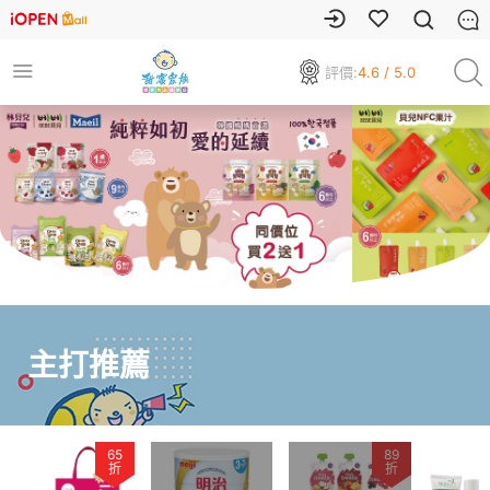
評價:
4.6 / 5.0
主打推薦
65
89
折
折