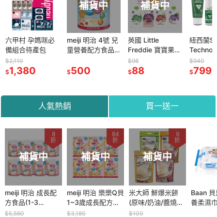
補貨中
補貨中
六甲村 孕媽咪必
meiji 明治 4號 兒
英國 Little
紐西蘭Sk
備組合待產包
童營養配方食品
Freddie 寶寶果昔
Technol
900g/罐
系列 100g (6M)
Protect
$2,110
$98
$940
1,380
500
多口味可選
88
卡瑞丁 瑞
799
$
$
$
$
長效防蚊
(滾珠/乳
人氣熱銷
買一送一
8
84
9
折
折
折
補貨中
補貨中
補貨中
meiji 明治 成長配
meiji 明治 樂樂Q貝
米大師 鮮爆米餅
Baan 
方食品(1-3
1~3歲成長配方食
(原味/奶油/醬燒海
養柔濕巾 
歲)800g x 8罐入
品 560g x 6盒入
苔/香濃起司)
包/3包)
$5,560
$3,180
$100