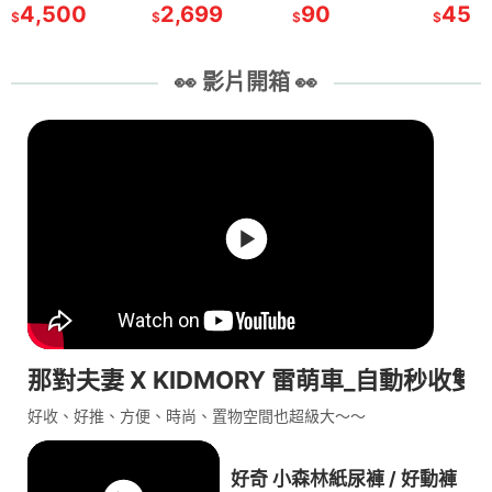
4,500
2,699
90
45
$
$
$
$
👀 影片開箱 👀
那對夫妻 X KIDMORY 雷萌車_自動秒收雙
好收、好推、方便、時尚、置物空間也超級大～～
好奇 小森林紙尿褲 / 好動褲