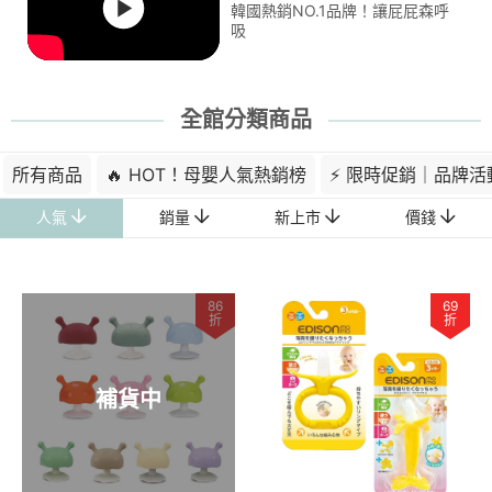
韓國熱銷NO.1品牌！讓屁屁森呼
吸
全館分類商品
所有商品
🔥 HOT！母嬰人氣熱銷榜
⚡ 限時促銷｜品牌活
人氣
銷量
新上市
價錢
86
69
折
折
補貨中