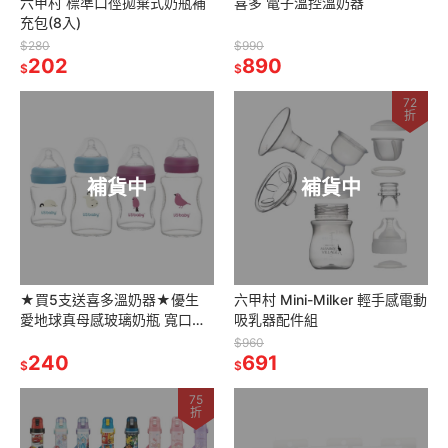
六甲村 標準口徑拋棄式奶瓶補
喜多 電子溫控溫奶器
充包(8入)
$280
$990
202
890
$
$
72
折
補貨中
補貨中
★買5支送喜多溫奶器★優生
六甲村 Mini-Milker 輕手感電動
愛地球真母感玻璃奶瓶 寬口徑
吸乳器配件組
S/L 120ml/240ml(企鵝/朱雀)
$960
240
691
$
$
75
折