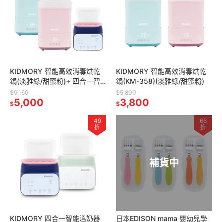
KIDMORY 智能高效消毒烘乾
KIDMORY 智能高效消毒烘乾
鍋(淡雅綠/甜蜜粉)+ 四合一智
鍋(KM-358)(淡雅綠/甜蜜粉)
能溫奶器
$9,160
$5,800
5,000
3,800
$
$
49
66
折
折
補貨中
KIDMORY 四合一智能溫奶器
日本EDISON mama 嬰幼兒學