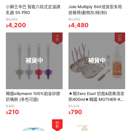
小獅王辛巴 智能六段式定溫調
Joie Multiply 6in1成長型多用
乳器 S5 PRO
途餐椅(動物灰/綠/粉)
$6,200
$7,200
4,200
4,480
$
$
8
57
折
折
補貨中
補貨中
韓國sillymann 100%鉑金矽膠
★贈Zero Dust 奶瓶&蔬果清潔
奶嘴刷 (多色可選)
劑400ml★韓國 MOTHER-K
攜帶式奶瓶晾乾架
$260
$1,374
210
790
$
$
91
折