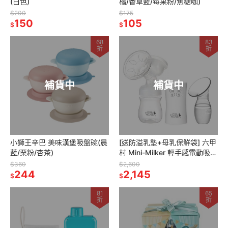
(白色)
橘/香草藍/莓果粉/焦糖咖)
$200
$175
150
105
$
$
68
83
折
折
補貨中
補貨中
小獅王辛巴 美味漢堡吸盤碗(晨
[送防溢乳墊+母乳保鮮袋] 六甲
藍/栗粉/杏茶)
村 Mini-Milker 輕手感電動吸乳
器+隨手吸真空集乳瓶(附防塵
$360
$2,600
244
防漏蓋)
2,145
$
$
81
65
折
折