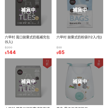
補貨中
補貨中
六甲村 寬口拋棄式奶瓶補充包
六甲村 拋棄式奶粉袋(12入/包)
(5入)
$200
$90
144
65
$
$
72
9
折
折
補貨中
補貨中