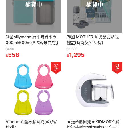
補貨中
補貨中
韓國sillymann 扁平時尚水壺 -
韓國 MOTHER-K 拋棄式奶瓶
300ml/500ml(藍/粉/米白/黑)
禮盒(時尚灰/亞麻棕)
$690
$1,980
558
1,295
$
$
57
61
折
折
Vibebe 立體矽膠圍兜(藍/黃/
★送矽膠圍兜★KIDMORY 觸
桃/紫)
控智慧型食物調理機(五合一)