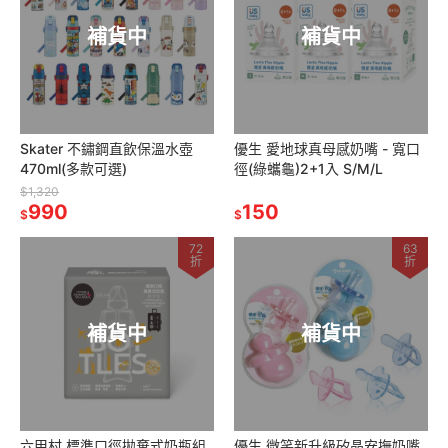
補貨中
補貨中
Skater 不鏽鋼直飲保溫水壺
優生 愛地球真母感奶嘴 - 寬口
470ml(多款可選)
徑(綠蠵龜)2+1入 S/M/L
$1,320
990
150
$
$
72
63
折
折
補貨中
補貨中
六甲村 標準口徑拋棄式奶瓶組
優生 微笑新升級矽晶安撫奶嘴