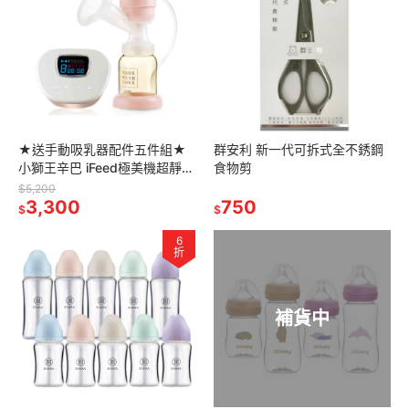
★送手動吸乳器配件五件組★
群安利 新一代可拆式全不銹鋼
小獅王辛巴 iFeed極美機超靜音
食物剪
電動吸乳器(寬口徑)
$5,200
3,300
750
$
$
6
折
補貨中