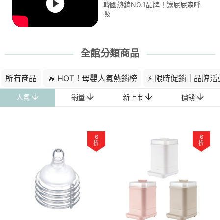
韓國熱銷NO.1品牌！讓屁屁森呼
吸
全館分類商品
所有商品
🔥 HOT！母嬰人氣熱銷榜
⚡ 限時促銷｜品牌活
人氣
銷量
新上市
價錢
6
6
折
折