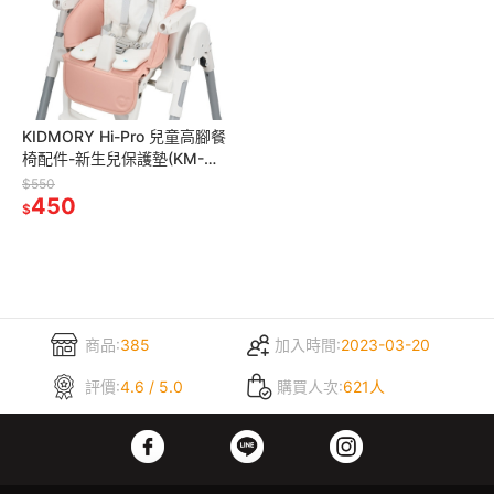
KIDMORY Hi-Pro 兒童高腳餐
椅配件-新生兒保護墊(KM-
556)
$550
450
$
商品:
385
加入時間:
2023-03-20
評價:
4.6 / 5.0
購買人次:
621人