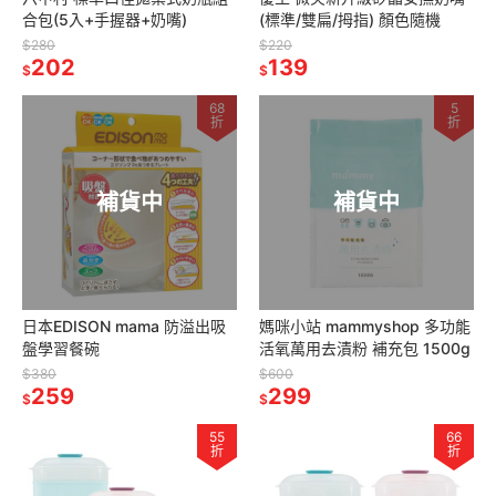
合包(5入+手握器+奶嘴)
(標準/雙扁/拇指) 顏色隨機
$280
$220
202
139
$
$
68
5
折
折
補貨中
補貨中
日本EDISON mama 防溢出吸
媽咪小站 mammyshop 多功能
盤學習餐碗
活氧萬用去漬粉 補充包 1500g
$380
$600
259
299
$
$
55
66
折
折