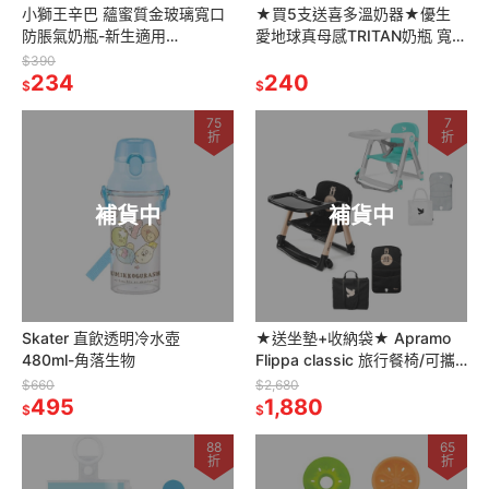
小獅王辛巴 蘊蜜質金玻璃寬口
★買5支送喜多溫奶器★優生
防脹氣奶瓶-新生適用
愛地球真母感TRITAN奶瓶 寬口
180ml/270ml(晨藍/栗粉/杏茶/
徑 160ml/300ml(棕熊/白海豚)
$390
綠沐/紫芙)
234
240
$
$
75
7
折
折
補貨中
補貨中
Skater 直飲透明冷水壺
★送坐墊+收納袋★ Apramo
480ml-角落生物
Flippa classic 旅行餐椅/可攜
式兩用兒童餐椅(多色可選)
$660
$2,680
495
1,880
$
$
88
65
折
折