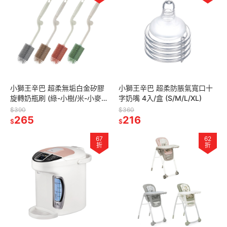
小獅王辛巴 超柔無垢白金矽膠
小獅王辛巴 超柔防脹氣寬口十
旋轉奶瓶刷 (綠-小樹/米-小麥/
字奶嘴 4入/盒 (S/M/L/XL)
紅-小櫻/灰-小石)
$390
$360
265
216
$
$
67
62
折
折