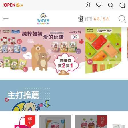
評價:
4.6 / 5.0
主打推薦
89
85
折
折