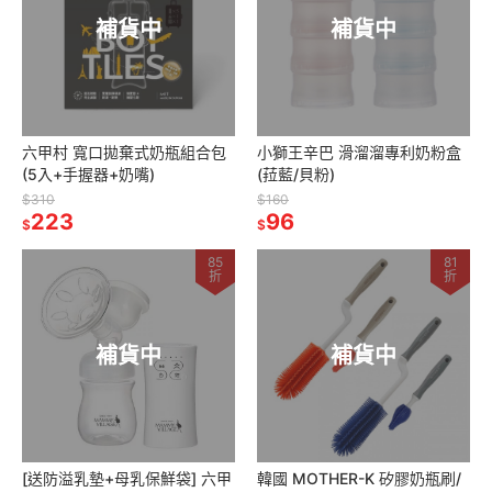
補貨中
補貨中
六甲村 寬口拋棄式奶瓶組合包
小獅王辛巴 滑溜溜專利奶粉盒
(5入+手握器+奶嘴)
(菈藍/貝粉)
$310
$160
223
96
$
$
85
81
折
折
補貨中
補貨中
[送防溢乳墊+母乳保鮮袋] 六甲
韓國 MOTHER-K 矽膠奶瓶刷/