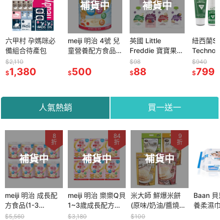
補貨中
補貨中
補
meiji 明治 4號 兒
英國 Little
紐西蘭Skin
Minimi
童營養配方食品
Freddie 寶寶果昔
Technology
特 幼兒米
900g/罐
系列 100g (6M)
Protect 25% 派
盒 6M+
$98
$940
$155
500
多口味可選
88
卡瑞丁 瑞斌12H
799
選)
149
$
$
$
$
長效防蚊液系列
(滾珠/乳霜/噴液)
人氣熱銷
買一送一
8
84
9
折
折
折
補貨中
補貨中
補貨中
meiji 明治 成長配
meiji 明治 樂樂Q貝
米大師 鮮爆米餅
Baan 
方食品(1-3
1~3歲成長配方食
(原味/奶油/醬燒海
養柔濕巾 
歲)800g x 8罐入
品 560g x 6盒入
苔/香濃起司)
包/3包)
$5,560
$3,180
$100