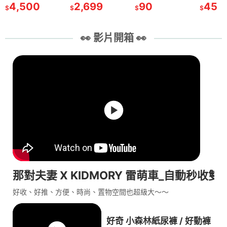
4,500
2,699
90
45
$
$
$
$
👀 影片開箱 👀
那對夫妻 X KIDMORY 雷萌車_自動秒收雙
好收、好推、方便、時尚、置物空間也超級大～～
好奇 小森林紙尿褲 / 好動褲