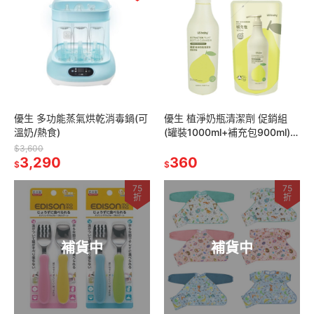
優生 多功能蒸氣烘乾消毒鍋(可
優生 植淨奶瓶清潔劑 促銷組
溫奶/熱食)
(罐裝1000ml+補充包900ml)/
補充包900ml
$3,600
3,290
360
$
$
75
75
折
折
補貨中
補貨中