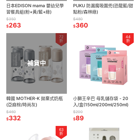
日本EDISON mama 嬰幼兒學
PUKU 防漏魔吸圍兜(恐龍藍/甜
習餐具組(粉+黃/藍+綠)
點粉/森林綠)
$350
$480
263
360
$
$
72
44
折
折
補貨中
韓國 MOTHER-K 拋棄式奶瓶
小獅王辛巴 母乳儲存袋 - 20
(亞麻棕/時尚灰)
入/盒(150ml/200ml/250ml)
$460
$200
332
89
$
$
63
折