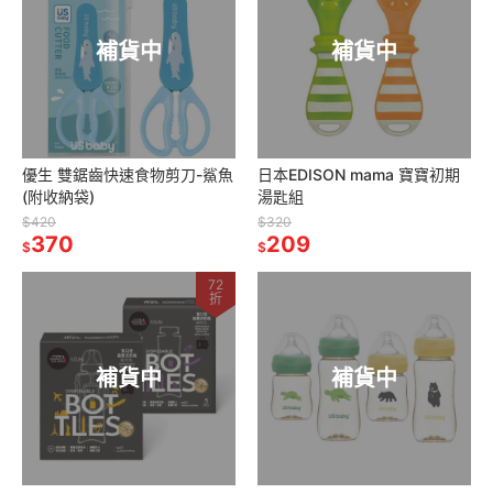
補貨中
補貨中
優生 雙鋸齒快速食物剪刀-鯊魚
日本EDISON mama 寶寶初期
(附收納袋)
湯匙組
$420
$320
370
209
$
$
72
折
補貨中
補貨中