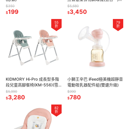
(KM-352-WT)
$350
$5,680
199
3,450
$
$
55
79
折
折
KIDMORY Hi-Pro 成長型多階
小獅王辛巴 iFeed極美機超靜音
段兒童高腳餐椅(KM-556)(雪
電動吸乳器配件組(雙邊升級)
松綠/暖陽粉)
$5,990
$990
3,280
780
$
$
82
折