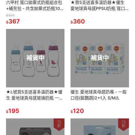
六甲村 寬口拋棄式奶瓶組合包
★買5支送喜多溫奶器★優生
+補充包 - 共含拋棄式奶瓶10入
愛地球真母感PPSU奶瓶 寬口
+手握器+奶嘴
徑 160ml/330ml(綠蠵龜/臺灣
$510
367
黑熊)
360
$
$
補貨中
補貨中
★L號買5支送喜多溫奶器★優
優生 愛地球真母感奶嘴 - 一般
生 愛地球真母感玻璃奶瓶 一般
口徑(藍鸚鵡)2+1入 S/M/L
口徑 S/L 120ml/240ml(企鵝/
朱雀)
195
120
$
$
72
72
折
折