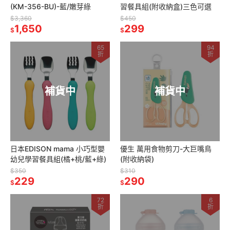
(KM-356-BU)-藍/嫩芽綠
習餐具組(附收納盒)三色可選
$3,360
$450
1,650
299
$
$
65
94
折
折
補貨中
補貨中
日本EDISON mama 小巧型嬰
優生 萬用食物剪刀-大巨嘴鳥
幼兒學習餐具組(橘+桃/藍+綠)
(附收納袋)
$350
$310
229
290
$
$
72
6
折
折