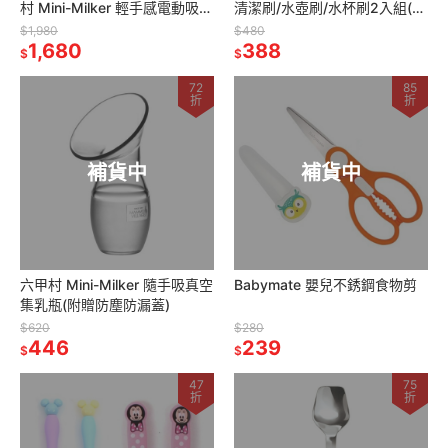
村 Mini-Milker 輕手感電動吸乳
清潔刷/水壺刷/水杯刷2入組(柚
器
子色/藍莓色)
$1,980
$480
1,680
388
$
$
72
85
折
折
補貨中
補貨中
六甲村 Mini-Milker 隨手吸真空
Babymate 嬰兒不銹鋼食物剪
集乳瓶(附贈防塵防漏蓋)
$620
$280
446
239
$
$
47
75
折
折