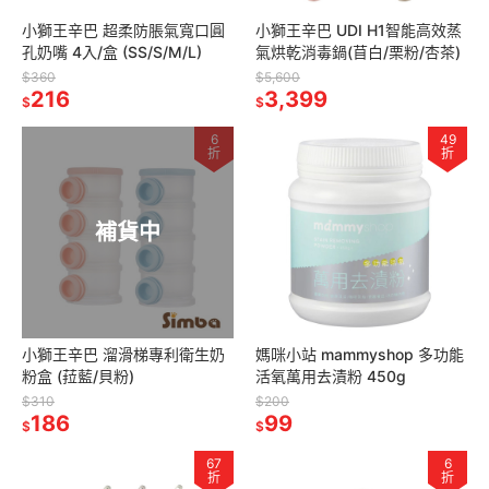
小獅王辛巴 超柔防脹氣寬口圓
小獅王辛巴 UDI H1智能高效蒸
孔奶嘴 4入/盒 (SS/S/M/L)
氣烘乾消毒鍋(苜白/栗粉/杏茶)
$360
$5,600
216
3,399
$
$
6
49
折
折
補貨中
小獅王辛巴 溜滑梯專利衛生奶
媽咪小站 mammyshop 多功能
粉盒 (菈藍/貝粉)
活氧萬用去漬粉 450g
$310
$200
186
99
$
$
67
6
折
折