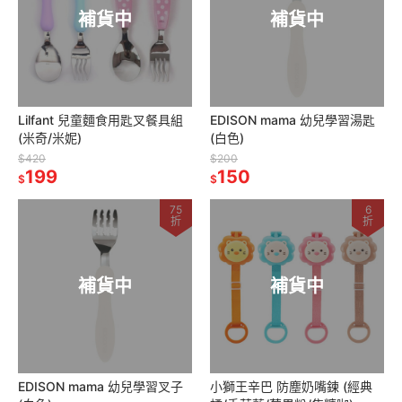
補貨中
補貨中
Lilfant 兒童麵食用匙叉餐具組
EDISON mama 幼兒學習湯匙
(米奇/米妮)
(白色)
$420
$200
199
150
$
$
75
6
折
折
補貨中
補貨中
EDISON mama 幼兒學習叉子
小獅王辛巴 防塵奶嘴鍊 (經典