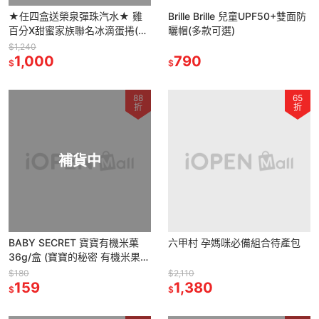
★任四盒送榮泉彈珠汽水★ 雞
Brille Brille 兒童UPF50+雙面防
百分X甜蜜家族聯名冰滴蛋捲(原
曬帽(多款可選)
味/芝麻)
$1,240
1,000
790
$
$
88
65
折
折
補貨中
BABY SECRET 寶寶有機米菓
六甲村 孕媽咪必備組合待產包
36g/盒 (寶寶的秘密 有機米果
多口味可選)
$180
$2,110
159
1,380
$
$