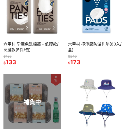
六甲村 孕產免洗棉褲 - 低腰款/
六甲村 極淨感防溢乳墊(60入/
高腰款(5件/包)
盒)
$185
$240
133
173
$
$
8
折
補貨中