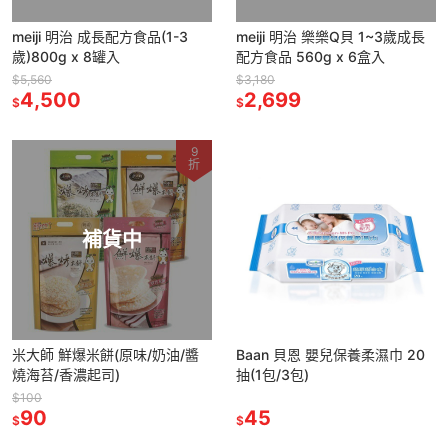
meiji 明治 成長配方食品(1-3
meiji 明治 樂樂Q貝 1~3歲成長
歲)800g x 8罐入
配方食品 560g x 6盒入
$5,560
$3,180
4,500
2,699
$
$
9
折
補貨中
米大師 鮮爆米餅(原味/奶油/醬
Baan 貝恩 嬰兒保養柔濕巾 20
燒海苔/香濃起司)
抽(1包/3包)
$100
90
45
$
$