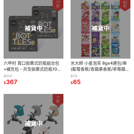
71
82
折
折
補貨中
補貨中
六甲村 寬口拋棄式奶瓶組合包
米大師 小星泡芙 8gx4連包/串
+補充包 - 共含拋棄式奶瓶10入
(藍莓香蕉/青蘋果香蕉/草莓蘋
+手握器+奶嘴
果/小魚海帶)
$510
$79
367
65
$
$
71
折
補貨中