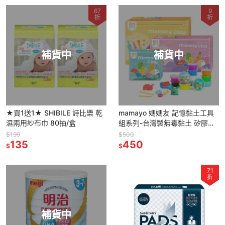
67
9
折
折
補貨中
補貨中
★買1送1★ SHIBILE 詩比樂 乾
mamayo 媽媽友 記憶黏土工具
濕兩用紗布巾 80抽/盒
組系列-台灣製無毒黏土 矽膠黏
土 兒童黏土(4色/6色/12色)
$199
$500
135
450
$
$
71
折
補貨中