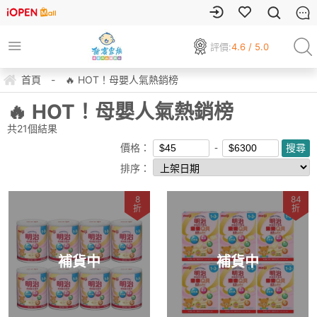
評價:
4.6 / 5.0
首頁
-
🔥 HOT！母嬰人氣熱銷榜
🔥 HOT！母嬰人氣熱銷榜
共
21
個結果
價格：
排序：
8
84
折
折
補貨中
補貨中