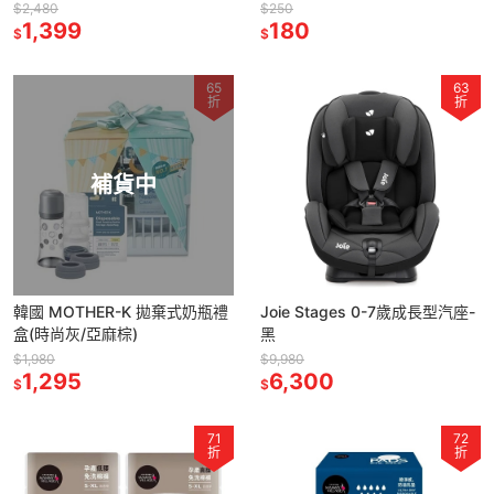
版/2026馬上幸福限定版-兩款
$2,480
$250
隨機出貨)
1,399
180
$
$
65
63
折
折
補貨中
韓國 MOTHER-K 拋棄式奶瓶禮
Joie Stages 0-7歲成長型汽座-
盒(時尚灰/亞麻棕)
黑
$1,980
$9,980
1,295
6,300
$
$
71
72
折
折