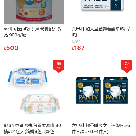
meiji 明治 4號 兒童營養配方食
六甲村 加大型產褥看護墊(5片/
品 900g/罐
包)
$260
500
187
$
$
56
72
折
折
Baan 貝恩 嬰兒保養柔濕巾 80
六甲村 極量瞬吸女王褲(M~L-5
抽x24包入(箱購)(經典藍色
件入/XL~2L-4件入)