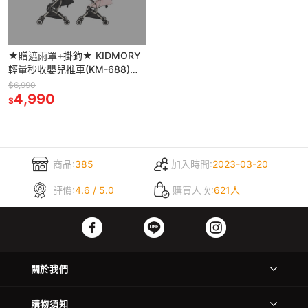
★贈遮雨罩+掛鉤★ KIDMORY
輕量秒收嬰兒推車(KM-688)多
色可選
$6,990
4,990
$
商品:
385
加入時間:
2023-03-20
評價:
4.6 / 5.0
購買人次:
621人
關於我們
購物須知