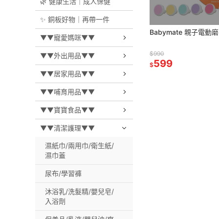
🌿 健康生活｜成人保健
✨ 銅板好物｜再帶一件
Babymate 親子電動
▼▼寵愛媽咪▼▼
$990
▼▼外出用品▼▼
599
$
▼▼居家用品▼▼
▼▼哺育用品▼▼
▼▼寶寶食品▼▼
▼▼清潔護理▼▼
濕紙巾/兩用巾/衛生紙/
濕巾蓋
尿布/學習褲
沐浴乳/洗髮精/嬰兒皂/
入浴劑