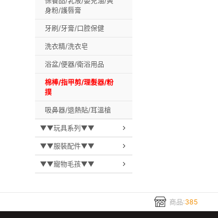
保養品/乳液/嬰兒油/爽
身粉/護唇膏
牙刷/牙膏/口腔保健
洗衣精/洗衣皂
浴盆/便器/衛浴用品
棉棒/指甲剪/理髮器/粉
撲
吸鼻器/退熱貼/耳溫槍
▼▼玩具系列▼▼
▼▼服裝配件▼▼
▼▼寵物毛孩▼▼
商品:
385