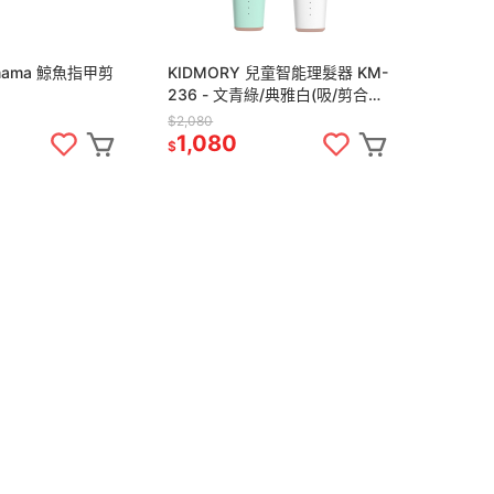
mama 鯨魚指甲剪
KIDMORY 兒童智能理髮器 KM-
236 - 文青綠/典雅白(吸/剪合
一)
$2,080
1,080
$