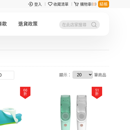
結帳
登入
收藏清單
購物車(
0
)
條款
退貨政策
顯示：
筆商品
66
51
折
折