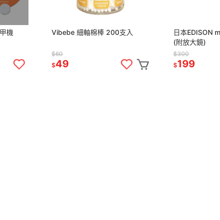
磨甲機
Vibebe 細軸棉棒 200支入
日本EDISON 
(附放大鏡)
$60
$300
49
199
$
$