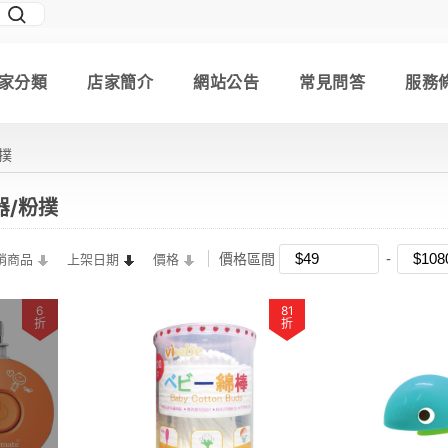
家分類
店家簡介
網站公告
常見問答
服務
粉撲
器/粉撲
價格區間
銷商品
上架日期
價格
6
81
折
折