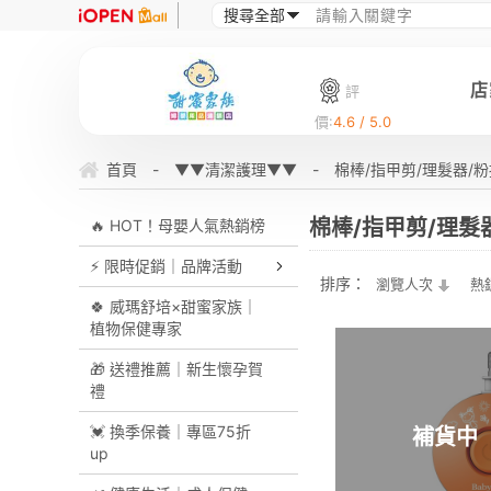
店
評
價:
4.6 / 5.0
首頁
-
▼▼清潔護理▼▼
-
棉棒/指甲剪/理髮器/
棉棒/指甲剪/理髮
🔥 HOT！母嬰人氣熱銷榜
⚡ 限時促銷｜品牌活動
排序：
瀏覽人次
熱
🍀 威瑪舒培×甜蜜家族｜
植物保健專家
🎁 送禮推薦｜新生懷孕賀
禮
💓 換季保養｜專區75折
補貨中
up