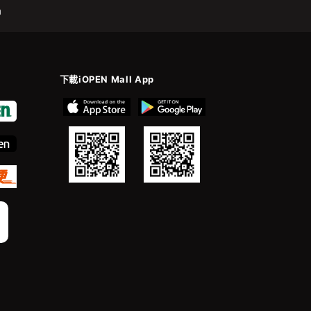
m
下載iOPEN Mall App