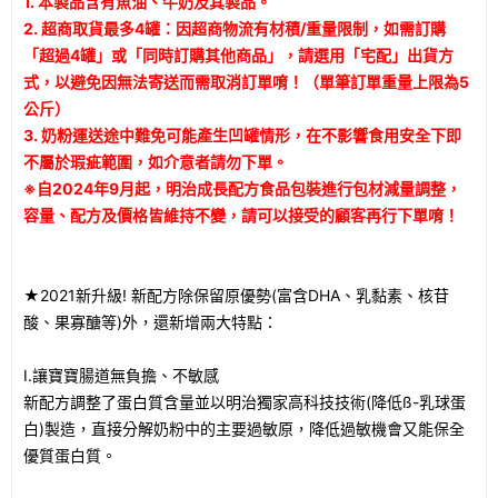
1. 本製品含有魚油、牛奶及其製品。
2. 超商取貨最多4罐：因超商物流有材積/重量限制，如需訂購
「超過4罐」或「同時訂購其他商品」，請選用「宅配」出貨方
式，以避免因無法寄送而需取消訂單唷！（單筆訂單重量上限為5
公斤）
3. 奶粉運送途中難免可能產生凹罐情形，在不影響食用安全下即
不屬於瑕疵範圍，如介意者請勿下單。
※自2024年9月起，明治成長配方食品包裝進行包材減量調整，
容量、配方及價格皆維持不變，請可以接受的顧客再行下單唷！
★2021新升級! 新配方除保留原優勢(富含DHA、乳黏素、核苷
酸、果寡醣等)外，還新增兩大特點：
I.讓寶寶腸道無負擔、不敏感
新配方調整了蛋白質含量並以明治獨家高科技技術(降低ß-乳球蛋
白)製造，直接分解奶粉中的主要過敏原，降低過敏機會又能保全
優質蛋白質。