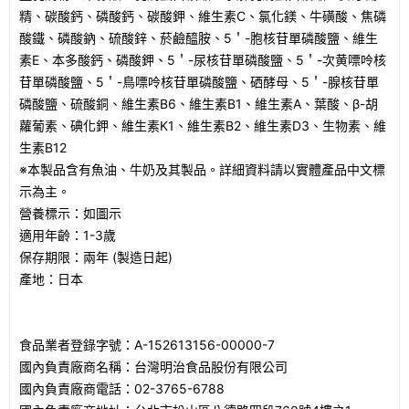
精、碳酸鈣、磷酸鈣、碳酸鉀、維生素C、氯化鎂、牛磺酸、焦磷
酸鐵、磷酸鈉、硫酸鋅、菸鹼醯胺、5＇-胞核苷單磷酸鹽、維生
素E、本多酸鈣、磷酸鉀、5＇-尿核苷單磷酸鹽、5＇-次黄嘌呤核
苷單磷酸鹽、5＇-鳥嘌呤核苷單磷酸鹽、硒酵母、5＇-腺核苷單
磷酸鹽、硫酸銅、維生素B6、維生素B1、維生素A、葉酸、β-胡
蘿葡素、碘化鉀、維生素K1、維生素B2、維生素D3、生物素、維
生素B12
※本製品含有魚油、牛奶及其製品。詳細資料請以實體產品中文標
示為主。
營養標示：如圖示
適用年齡：1-3歲
保存期限：兩年 (製造日起)
產地：日本
食品業者登錄字號：A-152613156-00000-7
國內負責廠商名稱：台灣明治食品股份有限公司
國內負責廠商電話：02-3765-6788