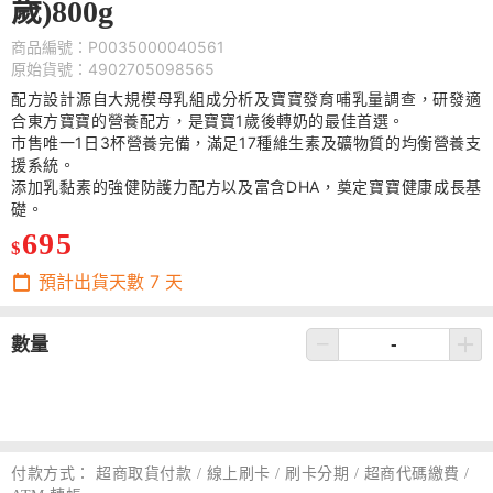
歲)800g
商品編號：P0035000040561
原始貨號：4902705098565
配方設計源自大規模母乳組成分析及寶寶發育哺乳量調查，研發適
合東方寶寶的營養配方，是寶寶1歲後轉奶的最佳首選。
市售唯一1日3杯營養完備，滿足17種維生素及礦物質的均衡營養支
援系統。
添加乳黏素的強健防護力配方以及富含DHA，奠定寶寶健康成長基
礎。
695
$
預計出貨天數
7
天
數量
付款方式：
超商取貨付款 / 線上刷卡 / 刷卡分期 / 超商代碼繳費 /