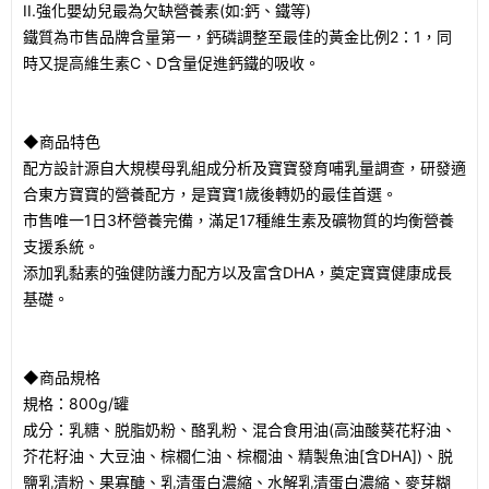
II.強化嬰幼兒最為欠缺營養素(如:鈣、鐵等)
鐵質為市售品牌含量第一，鈣磷調整至最佳的黃金比例2：1，同
時又提高維生素C、D含量促進鈣鐵的吸收。
◆商品特色
配方設計源自大規模母乳組成分析及寶寶發育哺乳量調查，研發適
合東方寶寶的營養配方，是寶寶1歲後轉奶的最佳首選。
市售唯一1日3杯營養完備，滿足17種維生素及礦物質的均衡營養
支援系統。
添加乳黏素的強健防護力配方以及富含DHA，奠定寶寶健康成長
基礎。
◆商品規格
規格：800g/罐
成分：乳糖、脱脂奶粉、酪乳粉、混合食用油(高油酸葵花籽油、
芥花籽油、大豆油、棕櫚仁油、棕櫚油、精製魚油[含DHA])、脱
鹽乳清粉、果寡醣、乳清蛋白濃縮、水解乳清蛋白濃縮、麥芽糊