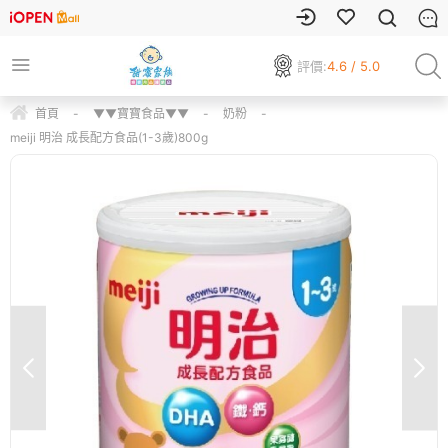
評價:
4.6 / 5.0
首頁
-
▼▼寶寶食品▼▼
-
奶粉
-
meiji 明治 成長配方食品(1-3歲)800g