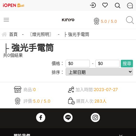
5.0 / 5.0
首頁
-
〖燈光照明〗
-
├ 強光手電筒
├ 強光手電筒
共
0
個結果
價格：
排序：
商品:
0
加入時間:
2023-07-27
評價:
5.0 / 5.0
購買人次:
283人
關於我們