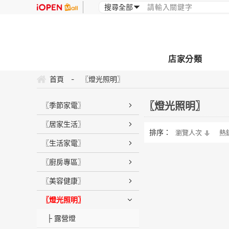
店家分類
首頁
-
〖燈光照明〗
〖燈光照明〗
〖季節家電〗
〖居家生活〗
排序：
瀏覽人次
熱
〖生活家電〗
〖廚房專區〗
〖美容健康〗
〖燈光照明〗
├ 露營燈