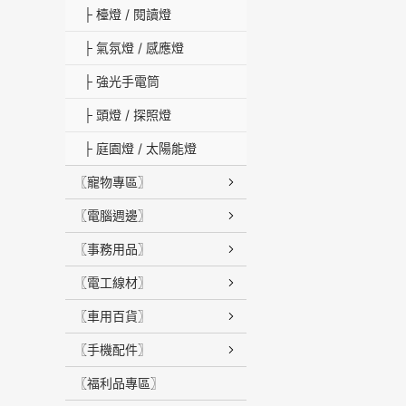
├ 檯燈 / 閱讀燈
├ 氣氛燈 / 感應燈
├ 強光手電筒
├ 頭燈 / 探照燈
├ 庭園燈 / 太陽能燈
〖寵物專區〗
〖電腦週邊〗
〖事務用品〗
〖電工線材〗
〖車用百貨〗
〖手機配件〗
〖福利品專區〗