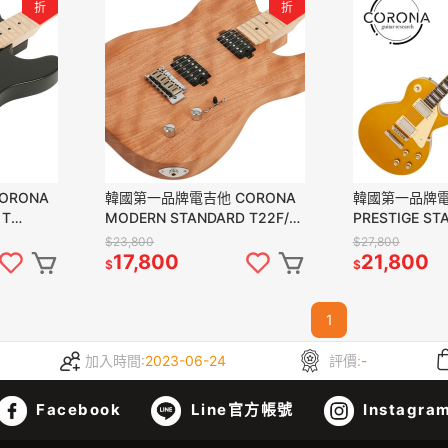
折
折
ORONA
韓國第一品牌電吉他 CORONA
韓國第一品牌電
 T
MODERN STANDARD T22F/M
PRESTIGE ST
MAH 雙雙 楓木指板 桃花心木琴
TOP LP22 G
$23,800
$27,800
身
17,800
21,800
$
$
1
加入時間:
2023-06-24
評價:
-
Facebook
Line官方帳號
Instagra