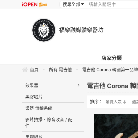
福樂融媒體樂器坊
店家分類
首頁
-
所有 電吉他
-
電吉他 Corona 韓國第一品
電吉他 Corona
效果器
黑膠唱片
排序：
瀏覽人次
熱
樂器 無線系統
影片拍攝、錄音收音 / 配
件
黑膠唱片