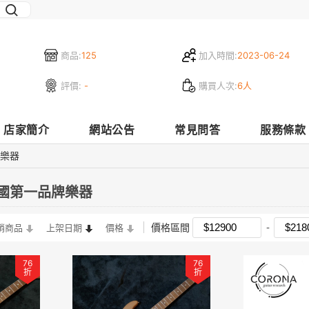
商品:
125
加入時間:
2023-06-24
評價:
-
購買人次:
6人
店家簡介
網站公告
常見問答
服務條款
牌樂器
 韓國第一品牌樂器
價格區間
銷商品
上架日期
價格
76
76
折
折