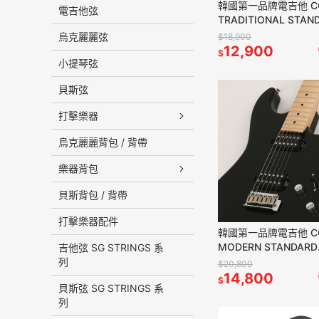
韓國第一品牌電吉他 CORONA
電吉他弦
TRADITIONAL STAN
PLUS ST SP22 BLK
烏克麗麗弦
$18,900
12,900
$
小提琴弦
貝斯弦
打擊樂器
烏克麗麗背包 / 背帶
樂器背包
貝斯背包 / 背帶
打擊樂器配件
韓國第一品牌電吉他 C
MODERN STANDARD
吉他弦 SG STRINGS 系
M22F/M BLK 雙雙2
列
$20,800
板 黑色
14,800
$
貝斯弦 SG STRINGS 系
列