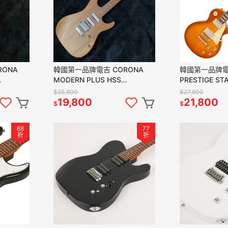
ONA
韓國第一品牌電吉 CORONA
韓國第一品牌電
MODERN PLUS HSS
PRESTIGE ST
 烤楓木指板
MPHSS24 MAH ST 楓烤木指
BURST LP22
$25,800
$27,800
板桃花心木琴身
19,800
21,800
$
$
68
77
折
折