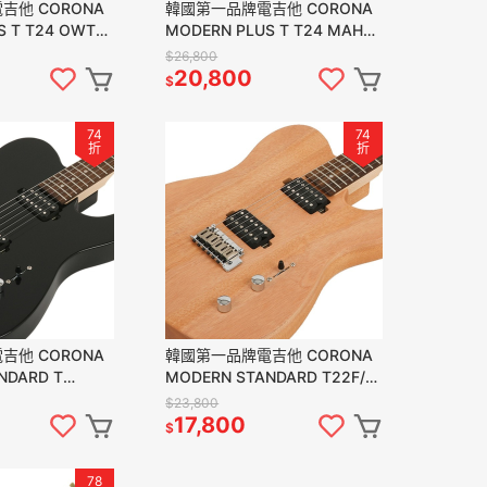
吉他 CORONA
韓國第一品牌電吉他 CORONA
S T T24 OWT
MODERN PLUS T T24 MAH
楓木指板 奧林匹克
TELE24 格烤楓木指板 桃花心木
$26,800
琴身
20,800
$
74
74
折
折
吉他 CORONA
韓國第一品牌電吉他 CORONA
NDARD T
MODERN STANDARD T22F/L
TELE 雙雙 黑色
MAH 玫瑰木指板 桃花心木琴身
$23,800
17,800
$
78