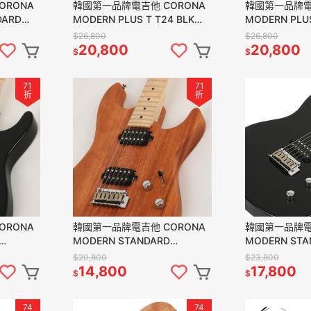
韓國第一品牌電吉他 CORONA
韓國第一品牌電
DARD
MODERN PLUS T T24 BLK
MODERN PLU
 單單雙
TELE24格烤楓木指板 黑色
TELE24格烤
$26,800
$26,800
白
20,800
20,800
$
$
71
71
折
折
ORONA
韓國第一品牌電吉他 CORONA
韓國第一品牌電
MODERN STANDARD
MODERN STA
2格 楓木指
M22F/M MAH 雙雙 楓木指板
T22F/L BLK 
$20,800
$23,800
桃花心木琴身
14,800
17,800
$
$
74
74