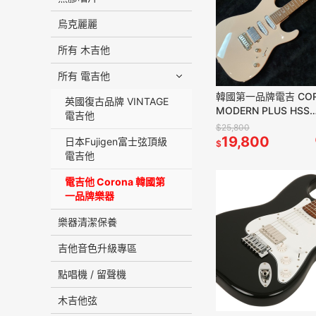
烏克麗麗
所有 木吉他
所有 電吉他
韓國第一品牌電吉 COR
英國復古品牌 VINTAGE
MODERN PLUS HSS
電吉他
MPHSS24 SHP ST
$25,800
貝殼粉紅色
19,800
日本Fujigen富士弦頂級
$
電吉他
電吉他 Corona 韓國第
一品牌樂器
樂器清潔保養
吉他音色升級專區
點唱機 / 留聲機
木吉他弦