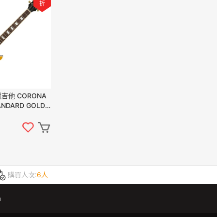
折
吉他 CORONA
ANDARD GOLD
T 雙雙 金色
購買人次:
6人
m