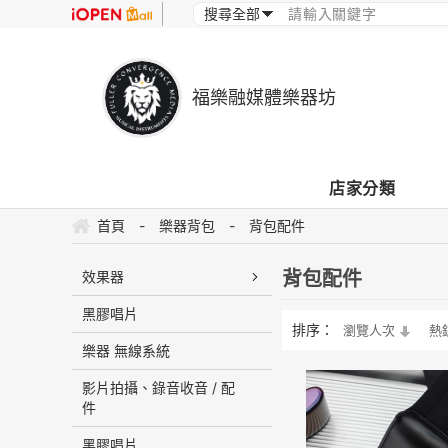
福樂融媒體樂器坊
店家分類
首頁
-
樂器背包
-
背包配件
背包配件
效果器
黑膠唱片
排序：
瀏覽人次
熱
樂器 無線系統
影片拍攝、錄音收音 / 配
件
黑膠唱片