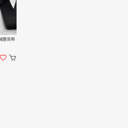
包減壓背帶