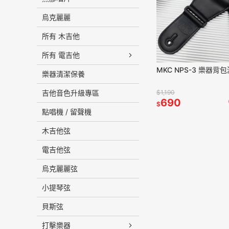
烏克麗麗
所有 木吉他
所有 電吉他
MKC NPS-3 樂器背
樂器清潔保養
$1,190
吉他音色升級專區
690
$
點唱機 / 留聲機
木吉他弦
電吉他弦
烏克麗麗弦
小提琴弦
貝斯弦
打擊樂器