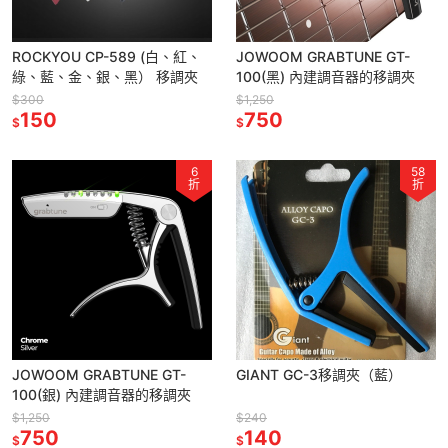
ROCKYOU CP-589 (白、紅、
JOWOOM GRABTUNE GT-
綠、藍、金、銀、黑） 移調夾
100(黑) 內建調音器的移調夾
$300
$1,250
150
750
$
$
6
58
折
折
JOWOOM GRABTUNE GT-
GIANT GC-3移調夾（藍）
100(銀) 內建調音器的移調夾
$1,250
$240
750
140
$
$