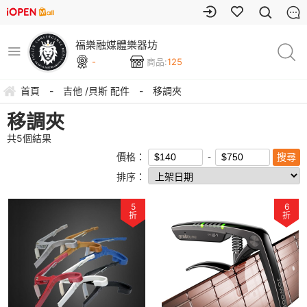
福樂融媒體樂器坊
-
商品:
125
首頁
-
吉他 /貝斯 配件
-
移調夾
移調夾
共
5
個結果
價格：
排序：
5
6
折
折