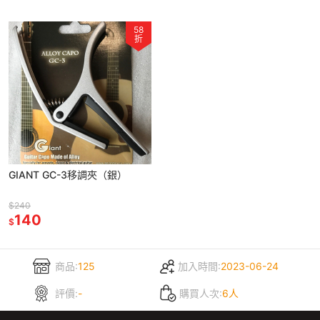
58
折
GIANT GC-3移調夾（銀）
$240
140
$
商品:
125
加入時間:
2023-06-24
評價:
-
購買人次:
6人