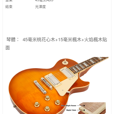
結束
光澤度
琴體：
45毫米桃花心木+15毫米楓木+火焰楓木貼
面