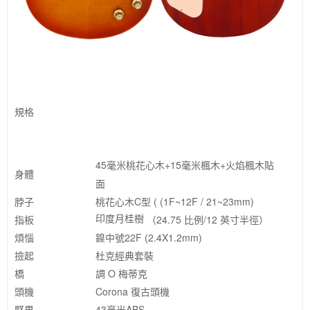
規格
45毫米桃花心木+15毫米楓木+火焰楓木貼
身體
面
脖子
桃花心木C型 ( (1F~12F / 21~23mm)
印度月桂樹
指板
（24.75 比例/12 英寸半徑）
煩惱
鎳中號22F (2.4X1.2mm)
撿起
杜克經典套裝
橋
調 O 梅蒂克
頭機
Corona 復古頭機
堅果
43毫米ABS