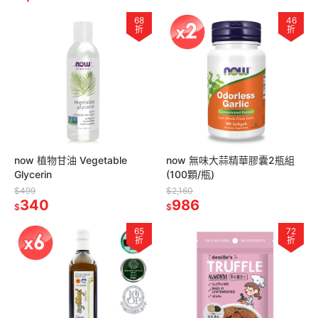
68
46
折
折
now 植物甘油 Vegetable
now 無味大蒜精華膠囊2瓶組
Glycerin
(100顆/瓶)
$499
$2,160
340
986
$
$
65
72
折
折