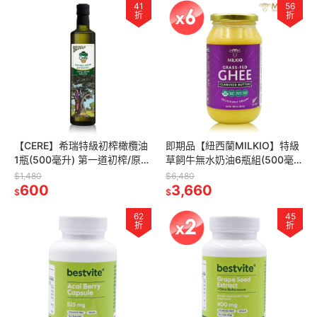
41
56
折
折
【CERE】希瑞特級初榨橄欖油
即期品【紐西蘭MILKIO】特級
1瓶(500毫升) 第一道初榨/原瓶
草飼牛無水奶油6瓶組(500毫
原裝進口
升/瓶)
$1,480
$6,480
600
3,660
$
$
62
45
折
折