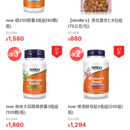
now 硒200膠囊3瓶組(90顆/
【denille′s】黑松露杏仁6包組
瓶)
(70公克/包)
$2,640
$1,480
1,580
880
$
$
57
47
折
折
now 無味大蒜精華膠囊3瓶組
now 啤酒酵母錠2瓶組(200錠/
(100顆/瓶)
瓶)
$3,240
$2,760
1,860
1,294
$
$