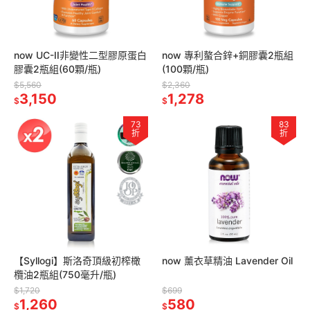
now UC-II非變性二型膠原蛋白
now 專利螯合鋅+銅膠囊2瓶組
膠囊2瓶組(60顆/瓶)
(100顆/瓶)
$5,560
$2,360
3,150
1,278
$
$
73
83
折
折
【Syllogi】斯洛奇頂級初榨橄
now 薰衣草精油 Lavender Oil
欖油2瓶組(750毫升/瓶)
$1,720
$699
1,260
580
$
$