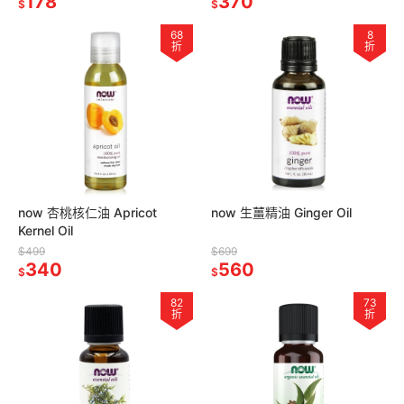
178
370
$
$
68
8
折
折
now 杏桃核仁油 Apricot
now 生薑精油 Ginger Oil
Kernel Oil
$499
$699
340
560
$
$
82
73
折
折