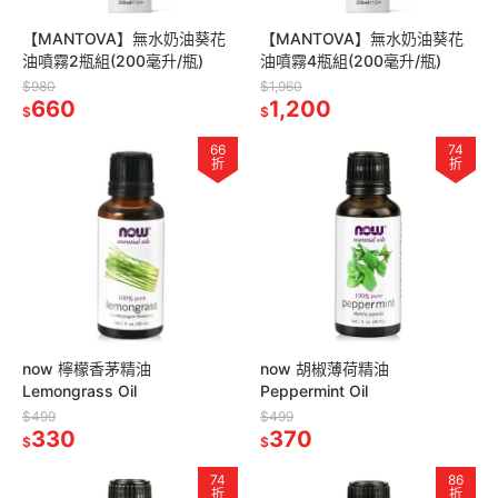
【MANTOVA】無水奶油葵花
【MANTOVA】無水奶油葵花
油噴霧2瓶組(200毫升/瓶)
油噴霧4瓶組(200毫升/瓶)
$980
$1,960
660
1,200
$
$
66
74
折
折
now 檸檬香茅精油
now 胡椒薄荷精油
Lemongrass Oil
Peppermint Oil
$499
$499
330
370
$
$
74
86
折
折