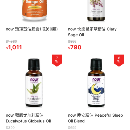
now 琉璃苣油膠囊1瓶(60顆)
now 快樂鼠尾草精油 Clary
Sage Oil
$1,380
$899
1,011
790
$
$
7
8
折
折
now 藍膠尤加利精油
now 晚安精油 Peaceful Sleep
Eucalyptus Globulus Oil
Oil Blend
$399
$699