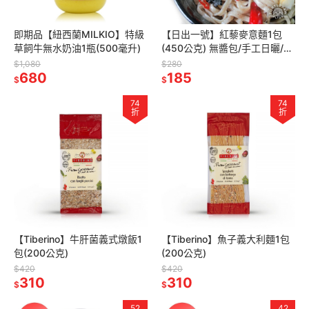
即期品【紐西蘭MILKIO】特級
【日出一號】紅藜麥意麵1包
草飼牛無水奶油1瓶(500毫升)
(450公克) 無醬包/手工日曬/古
法製作/台灣製造
$1,080
$280
680
185
$
$
74
74
折
折
【Tiberino】牛肝菌義式燉飯1
【Tiberino】魚子義大利麵1包
包(200公克)
(200公克)
$420
$420
310
310
$
$
52
42