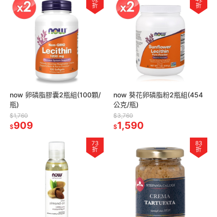
折
折
now 卵磷脂膠囊2瓶組(100顆/
now 葵花卵磷脂粉2瓶組(454
瓶)
公克/瓶)
$1,760
$3,760
909
1,590
$
$
73
83
折
折