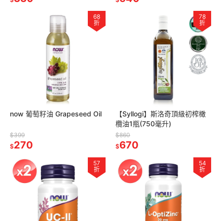
68
78
折
折
now 葡萄籽油 Grapeseed Oil
【Syllogi】斯洛奇頂級初榨橄
欖油1瓶(750毫升)
$399
$860
270
670
$
$
57
54
折
折