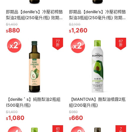
即期品【denille′s】冷壓初榨酪
即期品【denille′s】冷壓初榨酪
梨油2瓶組(250毫升/瓶) 效期
梨油3瓶組(250毫升/瓶) 效期
2027/01
2027/01
$1,400
$2,100
880
1,260
$
$
77
67
折
折
【denille＇s】純酪梨油2瓶組
【MANTOVA】酪梨油噴霧2瓶
(500毫升/瓶)
組(200毫升/瓶)
$1,400
$980
1,080
660
$
$
61
7