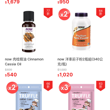
1,679
950
$
$
77
64
折
折
now 肉桂精油 Cinnamon
now 洋車前子粉2瓶組(340公
Cassia Oil
克/瓶)
$699
$1,580
540
1,020
$
$
66
63
折
折