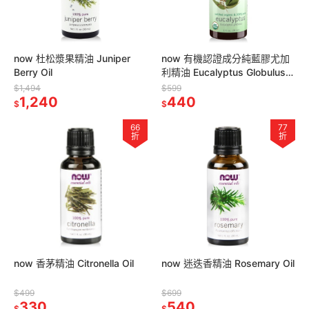
now 杜松漿果精油 Juniper
now 有機認證成分純藍膠尤加
Berry Oil
利精油 Eucalyptus Globulus
Oil, Organic
$1,494
$599
1,240
440
$
$
66
77
折
折
now 香茅精油 Citronella Oil
now 迷迭香精油 Rosemary Oil
$499
$699
330
540
$
$