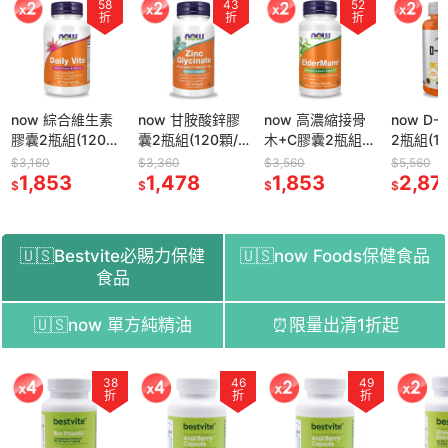
43
52
51
折
折
折
now 甘胺酸鋅膠
now 高濃縮接骨
now D-核糖膠囊
now 綜
囊2瓶組(120顆/
木+C膠囊2瓶組
2瓶組(120顆/瓶)
膠囊2瓶組
瓶)
(90顆/瓶)
顆/瓶)
$3,360
$3,560
$5,560
$3,160
1,478
1,853
2,873
1,85
$
$
$
$
🇺🇸Bestvite必賜力保健
🇺🇸now Foods保健食品
食品
🇺🇸now 單方純精油
⏰限量出清1折起
51
38
54
46
52
49
58
折
折
折
折
折
折
折