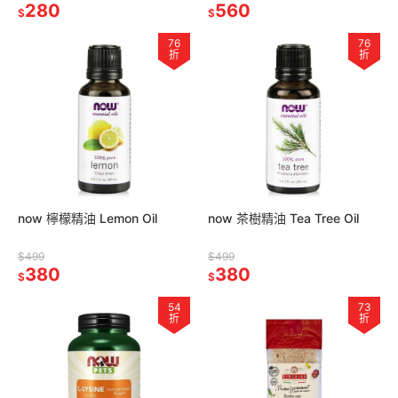
280
560
$
$
76
76
折
折
now 檸檬精油 Lemon Oil
now 茶樹精油 Tea Tree Oil
$499
$499
380
380
$
$
54
73
折
折