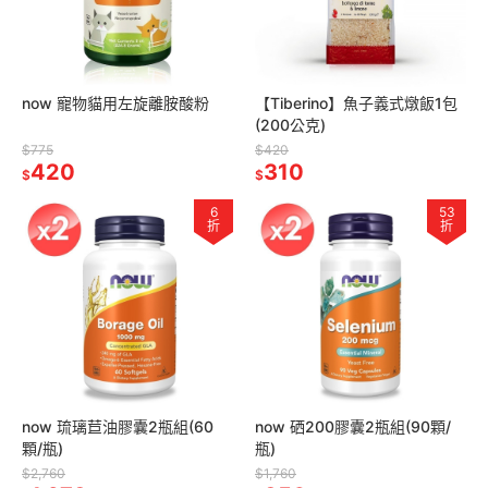
now 寵物貓用左旋離胺酸粉
【Tiberino】魚子義式燉飯1包
(200公克)
$775
$420
420
310
$
$
6
53
折
折
now 琉璃苣油膠囊2瓶組(60
now 硒200膠囊2瓶組(90顆/
顆/瓶)
瓶)
$2,760
$1,760