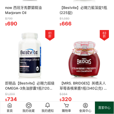
now 西班牙馬鬱蘭精油
【Bestvite】必賜力藍藻錠1瓶
Marjoram Oil
(225錠)
$799
$1,380
690
666
$
$
61
83
折
折
即期品【Bestvite】必賜力超級
【MRS. BRIDGES】英橋夫人
OMEGA-3魚油膠囊1瓶(120顆)
草莓香檳果醬1瓶(340公克) 無
2027/05
防腐劑/無麩質/英國原瓶原裝
$1,200
$384
734
320
$
$
賣家中心
65
79
首頁
我的收藏
我的通知
購物車
會員中心
折
折