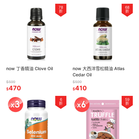
78
68
折
折
now 丁香精油 Clove Oil
now 大西洋雪松精油 Atlas
Cedar Oil
$599
$599
470
410
$
$
6
59
折
折