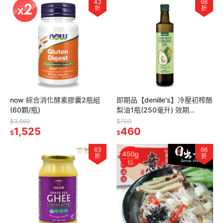
43
66
折
折
now 綜合消化酵素膠囊2瓶組
即期品【denille′s】冷壓初榨酪
(60顆/瓶)
梨油1瓶(250毫升) 效期
2027/01
$3,560
$700
1,525
460
$
$
63
66
折
折