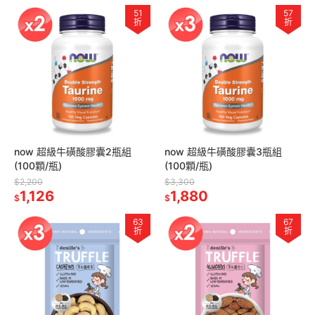
51
57
折
折
now 超級牛磺酸膠囊2瓶組
now 超級牛磺酸膠囊3瓶組
(100顆/瓶)
(100顆/瓶)
$2,200
$3,300
1,126
1,880
$
$
63
67
折
折