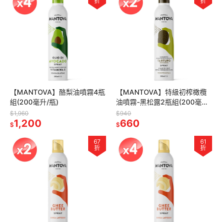
折
折
【MANTOVA】酪梨油噴霧4瓶
【MANTOVA】特級初榨橄欖
組(200毫升/瓶)
油噴霧-黑松露2瓶組(200毫升/
瓶)
$1,960
$940
1,200
660
$
$
67
61
折
折