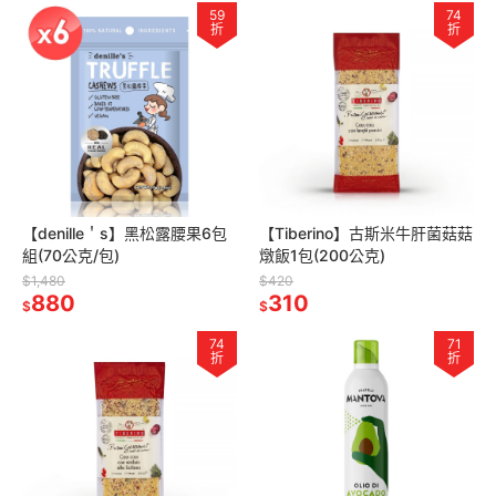
59
74
折
折
【denille＇s】黑松露腰果6包
【Tiberino】古斯米牛肝菌菇菇
組(70公克/包)
燉飯1包(200公克)
$1,480
$420
880
310
$
$
74
71
折
折