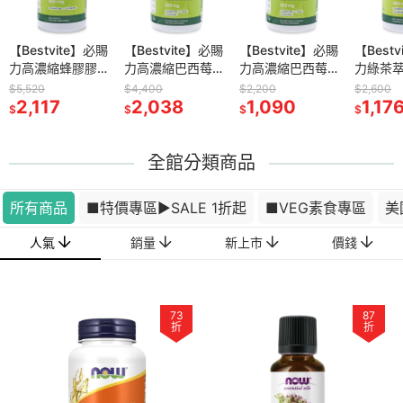
-核糖膠囊2
【Bestvite】必賜
now D-核糖膠囊1
【Bestvite】必賜
now 高濃縮接骨木
【Bestvite】必賜
now 綜合維生素膠
【Best
now 
0顆/瓶)
力高濃縮蜂膠膠囊
瓶(120顆)
力高濃縮巴西莓膠
+C膠囊2瓶組(90
力高濃縮巴西莓膠
囊2瓶組(120顆/
力綠茶萃
Cinnamo
4瓶組(120顆/瓶)
囊4瓶組(60顆/瓶)
顆/瓶)
囊2瓶組(60顆/瓶)
瓶)
素C膠囊
Oil
$5,520
$2,780
$4,400
$3,560
$2,200
$3,160
$2,600
$699
3
2,117
1,513
2,038
1,853
1,090
1,853
(120顆/
1,17
540
$
$
$
$
$
$
$
$
全館分類商品
所有商品
■特價專區▶️SALE 1折起
■VEG素食專區
美
人氣
銷量
新上市
價錢
73
87
折
折