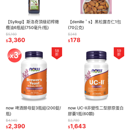
【Syllogi】斯洛奇頂級初榨橄
【denille＇s】黑松露杏仁1包
欖油6瓶組(750毫升/瓶)
(70公克)
$5,160
$248
3,360
178
$
$
58
59
折
折
now 啤酒酵母錠3瓶組(200錠/
now UC-II非變性二型膠原蛋白
瓶)
膠囊1瓶(60顆)
$4,140
$2,780
2,390
1,643
$
$