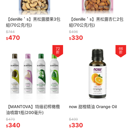
【denille＇s】黑松露腰果3包
【denille＇s】黑松露杏仁2包
組(70公克/包)
組(70公克/包)
$744
$496
470
330
$
$
72
66
折
折
【MANTOVA】特級初榨橄欖
now 甜橙精油 Orange Oil
油噴霧1瓶(200毫升)
$470
$499
340
330
$
$