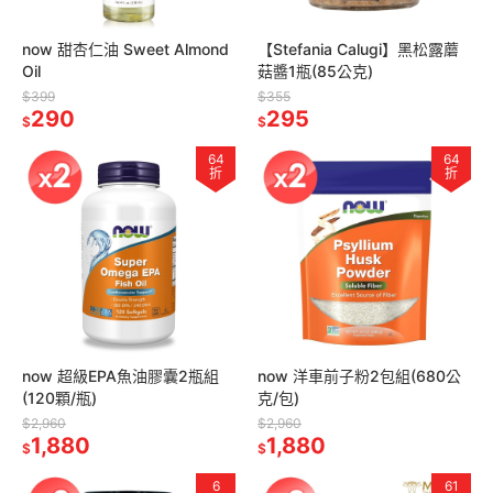
now 甜杏仁油 Sweet Almond
【Stefania Calugi】黑松露蘑
Oil
菇醬1瓶(85公克)
$399
$355
290
295
$
$
64
64
折
折
now 超級EPA魚油膠囊2瓶組
now 洋車前子粉2包組(680公
(120顆/瓶)
克/包)
$2,960
$2,960
1,880
1,880
$
$
6
61