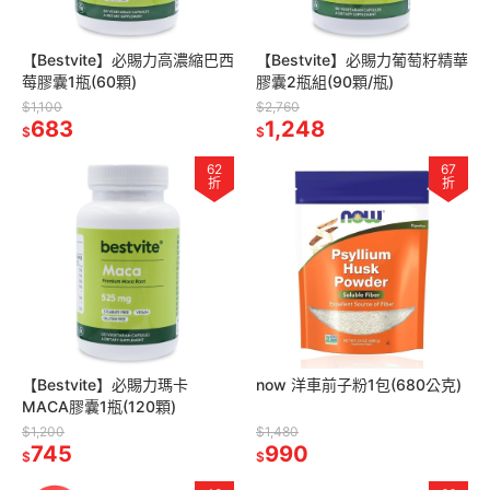
【Bestvite】必賜力高濃縮巴西
【Bestvite】必賜力葡萄籽精華
莓膠囊1瓶(60顆)
膠囊2瓶組(90顆/瓶)
$1,100
$2,760
683
1,248
$
$
62
67
折
折
【Bestvite】必賜力瑪卡
now 洋車前子粉1包(680公克)
MACA膠囊1瓶(120顆)
$1,200
$1,480
745
990
$
$