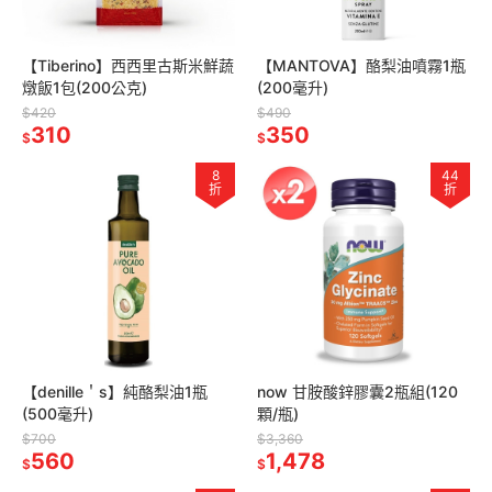
【Tiberino】西西里古斯米鮮蔬
【MANTOVA】酪梨油噴霧1瓶
燉飯1包(200公克)
(200毫升)
$420
$490
310
350
$
$
8
44
折
折
【denille＇s】純酪梨油1瓶
now 甘胺酸鋅膠囊2瓶組(120
(500毫升)
顆/瓶)
$700
$3,360
560
1,478
$
$