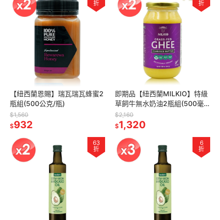
折
折
【紐西蘭恩賜】瑞瓦瑞瓦蜂蜜2
即期品【紐西蘭MILKIO】特級
瓶組(500公克/瓶)
草飼牛無水奶油2瓶組(500毫
升/瓶)
$1,560
$2,160
932
1,320
$
$
63
6
折
折