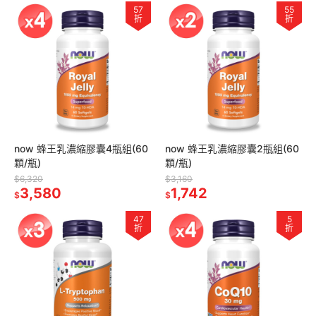
57
55
折
折
now 蜂王乳濃縮膠囊4瓶組(60
now 蜂王乳濃縮膠囊2瓶組(60
顆/瓶)
顆/瓶)
$6,320
$3,160
3,580
1,742
$
$
47
5
折
折