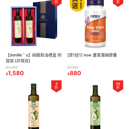
折
折
【denille＇s】純酪梨油禮盒 附
[買1送1] now 蘆薈濃縮膠囊
提袋 [非現貨]
$2,400
$2,160
1,580
880
$
$
8
66
折
折