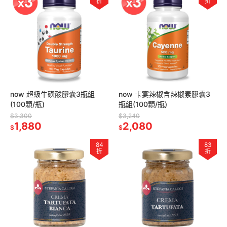
折
折
now 超級牛磺酸膠囊3瓶組
now 卡宴辣椒含辣椒素膠囊3
(100顆/瓶)
瓶組(100顆/瓶)
$3,300
$3,240
1,880
2,080
$
$
84
83
折
折