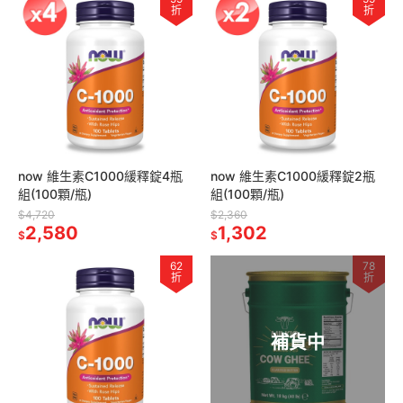
折
折
now 維生素C1000緩釋錠4瓶
now 維生素C1000緩釋錠2瓶
組(100顆/瓶)
組(100顆/瓶)
$4,720
$2,360
2,580
1,302
$
$
62
78
折
折
補貨中