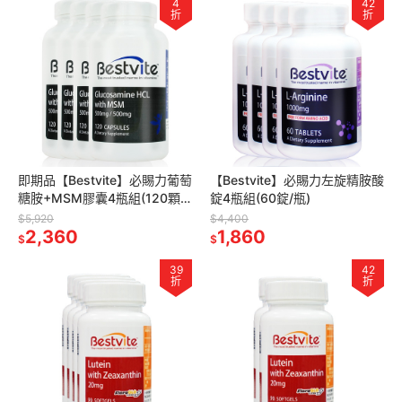
4
42
折
折
即期品【Bestvite】必賜力葡萄
【Bestvite】必賜力左旋精胺酸
糖胺+MSM膠囊4瓶組(120顆/
錠4瓶組(60錠/瓶)
瓶) 2027/05
$5,920
$4,400
2,360
1,860
$
$
39
42
折
折