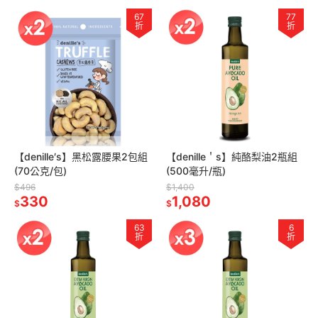
67
77
折
折
【denille′s】黑松露腰果2包組
【denille＇s】純酪梨油2瓶組
(70公克/包)
(500毫升/瓶)
$496
$1,400
330
1,080
$
$
63
6
折
折