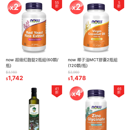
55
5
折
折
now 超級紅麴錠2瓶組(60顆/
now 椰子油MCT膠囊2瓶組
瓶)
(120顆/瓶)
$3,160
$2,960
1,742
1,478
$
$
41
46
折
折