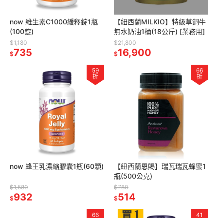
now 維生素C1000緩釋錠1瓶
【紐西蘭MILKIO】特級草飼牛
(100錠)
無水奶油1桶(18公斤) [業務用]
$1,180
$21,800
735
16,900
$
$
59
66
折
折
now 蜂王乳濃縮膠囊1瓶(60顆)
【紐西蘭恩賜】瑞瓦瑞瓦蜂蜜1
瓶(500公克)
$1,580
$780
932
514
$
$
66
41