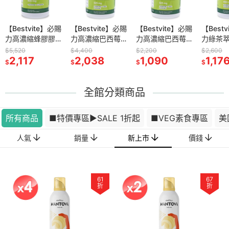
-核糖膠囊2
【Bestvite】必賜
now D-核糖膠囊1
【Bestvite】必賜
now 高濃縮接骨木
【Bestvite】必賜
now 綜合維生素膠
【Best
now 
0顆/瓶)
力高濃縮蜂膠膠囊
瓶(120顆)
力高濃縮巴西莓膠
+C膠囊2瓶組(90
力高濃縮巴西莓膠
囊2瓶組(120顆/
力綠茶萃
Cinnamo
4瓶組(120顆/瓶)
囊4瓶組(60顆/瓶)
顆/瓶)
囊2瓶組(60顆/瓶)
瓶)
素C膠囊
Oil
$5,520
$2,780
$4,400
$3,560
$2,200
$3,160
$2,600
$699
3
2,117
1,513
2,038
1,853
1,090
1,853
(120顆/
1,17
540
$
$
$
$
$
$
$
$
全館分類商品
所有商品
■特價專區▶️SALE 1折起
■VEG素食專區
美
新上市
人氣
銷量
價錢
61
67
折
折