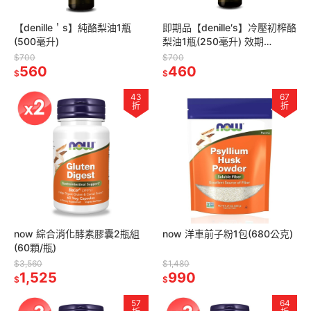
【denille＇s】純酪梨油1瓶
即期品【denille′s】冷壓初榨酪
(500毫升)
梨油1瓶(250毫升) 效期
2027/01
$700
$700
560
460
$
$
43
67
折
折
now 綜合消化酵素膠囊2瓶組
now 洋車前子粉1包(680公克)
(60顆/瓶)
$3,560
$1,480
1,525
990
$
$
57
64