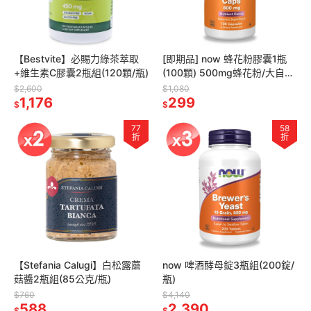
【Bestvite】必賜力綠茶萃取
[即期品] now 蜂花粉膠囊1瓶
+維生素C膠囊2瓶組(120顆/瓶)
(100顆) 500mg蜂花粉/大自然
超級食物/調整體質/促進新陳代
$2,600
$1,080
1,176
謝
299
$
$
77
58
折
折
【Stefania Calugi】白松露蘑
now 啤酒酵母錠3瓶組(200錠/
菇醬2瓶組(85公克/瓶)
瓶)
$760
$4,140
588
2,390
$
$