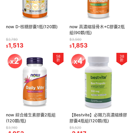
now D-核糖膠囊1瓶(120顆)
now 高濃縮接骨木+C膠囊2瓶
組(90顆/瓶)
$2,780
$3,560
1,513
1,853
$
$
58
38
折
折
now 綜合維生素膠囊2瓶組
【Bestvite】必賜力高濃縮蜂膠
(120顆/瓶)
膠囊4瓶組(120顆/瓶)
$3,160
$5,520