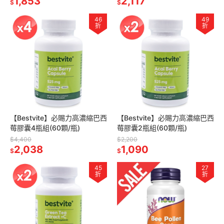
1,853
2,117
$
$
46
49
折
折
【Bestvite】必賜力高濃縮巴西
【Bestvite】必賜力高濃縮巴西
莓膠囊4瓶組(60顆/瓶)
莓膠囊2瓶組(60顆/瓶)
$4,400
$2,200
2,038
1,090
$
$
45
27
折
折