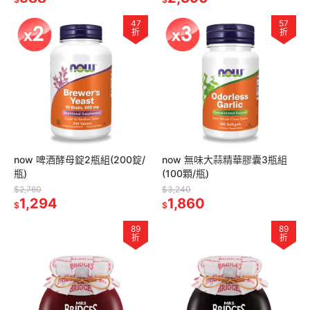
47
57
折
折
now 啤酒酵母錠2瓶組(200錠/
now 無味大蒜精華膠囊3瓶組
瓶)
(100顆/瓶)
$2,760
$3,240
1,294
1,860
$
$
89
89
折
折