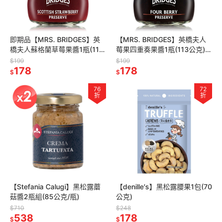
即期品【MRS. BRIDGES】英
【MRS. BRIDGES】英橋夫人
橋夫人蘇格蘭草莓果醬1瓶(113
莓果四重奏果醬1瓶(113公克)
公克) 無防腐劑/無麩質/英國原
無防腐劑/無麩質/英國原瓶原裝
$199
$199
瓶原裝
178
178
$
$
76
72
折
折
【Stefania Calugi】黑松露蘑
【denille′s】黑松露腰果1包(70
菇醬2瓶組(85公克/瓶)
公克)
$710
$248
538
178
$
$