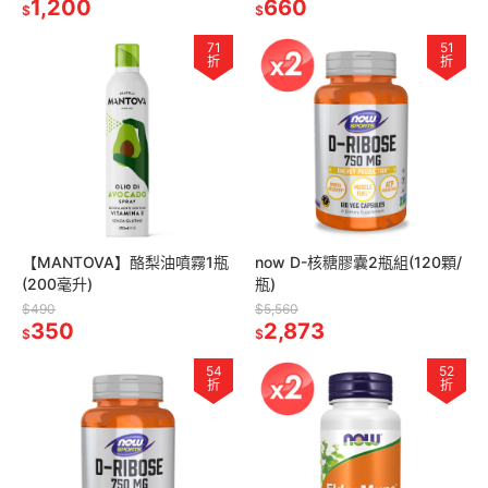
1,200
660
$
$
71
51
折
折
【MANTOVA】酪梨油噴霧1瓶
now D-核糖膠囊2瓶組(120顆/
(200毫升)
瓶)
$490
$5,560
350
2,873
$
$
54
52
折
折