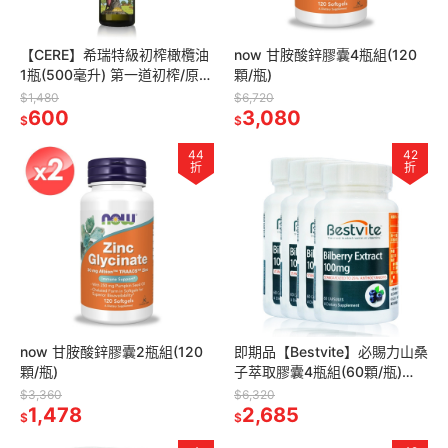
【CERE】希瑞特級初榨橄欖油
now 甘胺酸鋅膠囊4瓶組(120
1瓶(500毫升) 第一道初榨/原瓶
顆/瓶)
原裝進口
$1,480
$6,720
600
3,080
$
$
44
42
折
折
now 甘胺酸鋅膠囊2瓶組(120
即期品【Bestvite】必賜力山桑
顆/瓶)
子萃取膠囊4瓶組(60顆/瓶)
2027/05
$3,360
$6,320
1,478
2,685
$
$