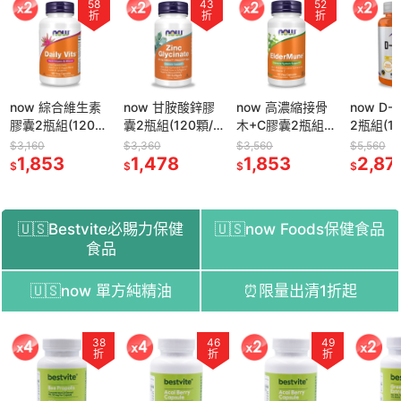
43
52
51
折
折
折
now 甘胺酸鋅膠
now 高濃縮接骨
now D-核糖膠囊
now 綜
囊2瓶組(120顆/
木+C膠囊2瓶組
2瓶組(120顆/瓶)
膠囊2瓶組
瓶)
(90顆/瓶)
顆/瓶)
$3,360
$3,560
$5,560
$3,160
1,478
1,853
2,873
1,85
$
$
$
$
🇺🇸Bestvite必賜力保健
🇺🇸now Foods保健食品
食品
🇺🇸now 單方純精油
⏰限量出清1折起
51
38
54
46
52
49
58
折
折
折
折
折
折
折