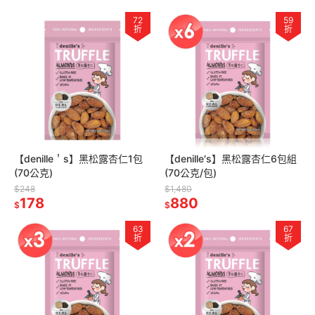
72
59
折
折
【denille＇s】黑松露杏仁1包
【denille′s】黑松露杏仁6包組
(70公克)
(70公克/包)
$248
$1,480
178
880
$
$
63
67
折
折