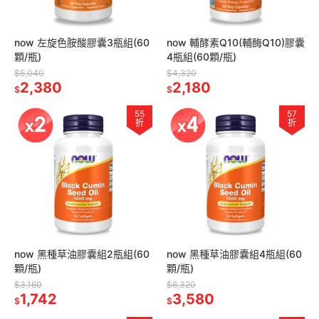
now 左旋色胺酸膠囊3瓶組(60
now 輔酵素Q10(輔酶Q10)膠囊
顆/瓶)
4瓶組(60顆/瓶)
$5,040
$4,320
2,380
2,180
$
$
55
57
折
折
now 黑種草油膠囊組2瓶組(60
now 黑種草油膠囊組4瓶組(60
顆/瓶)
顆/瓶)
$3,160
$6,320
1,742
3,580
$
$