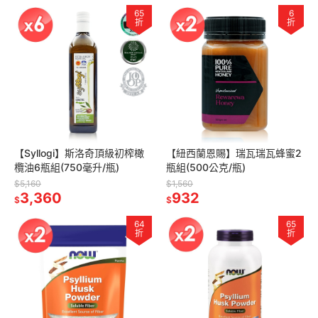
65
6
折
折
【Syllogi】斯洛奇頂級初榨橄
【紐西蘭恩賜】瑞瓦瑞瓦蜂蜜2
欖油6瓶組(750毫升/瓶)
瓶組(500公克/瓶)
$5,160
$1,560
3,360
932
$
$
64
65
折
折