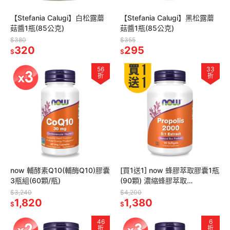
【Stefania Calugi】白松露蘑
【Stefania Calugi】黑松露蘑
菇醬1瓶(85公克)
菇醬1瓶(85公克)
$380
$355
320
295
$
$
56
33
折
折
now 輔酵素Q10(輔酶Q10)膠囊
[買1送1] now 蜂膠萃取膠囊1瓶
3瓶組(60顆/瓶)
(90顆) 濃縮蜂膠萃取
400mg/5:1濃縮/病後補養/調
$3,240
$4,200
1,820
整體質
1,380
$
$
46
6
折
折