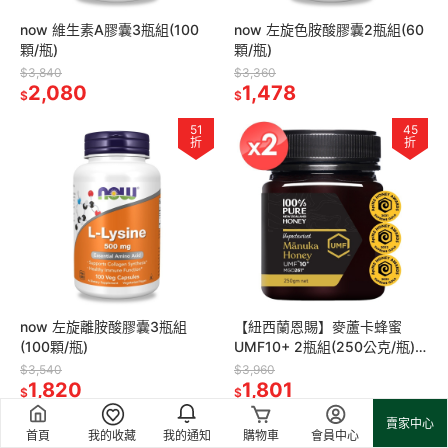
now 維生素A膠囊3瓶組(100
now 左旋色胺酸膠囊2瓶組(60
顆/瓶)
顆/瓶)
$3,840
$3,360
2,080
1,478
$
$
51
45
折
折
now 左旋離胺酸膠囊3瓶組
【紐西蘭恩賜】麥蘆卡蜂蜜
(100顆/瓶)
UMF10+ 2瓶組(250公克/瓶)
MGO261+/紐西蘭原裝進/獨麥
$3,540
$3,960
1,820
素/保健蜂蜜
1,801
$
$
賣家中心
46
46
首頁
我的收藏
我的通知
購物車
會員中心
折
折