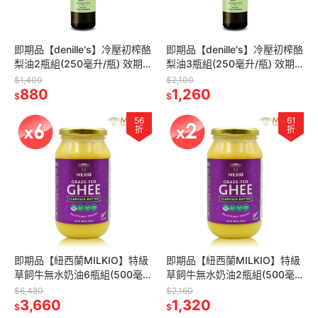
即期品【denille′s】冷壓初榨酪
即期品【denille′s】冷壓初榨酪
梨油2瓶組(250毫升/瓶) 效期
梨油3瓶組(250毫升/瓶) 效期
2027/01
2027/01
$1,400
$2,100
880
1,260
$
$
56
61
折
折
即期品【紐西蘭MILKIO】特級
即期品【紐西蘭MILKIO】特級
草飼牛無水奶油6瓶組(500毫
草飼牛無水奶油2瓶組(500毫
升/瓶)
升/瓶)
$6,480
$2,160
3,660
1,320
$
$