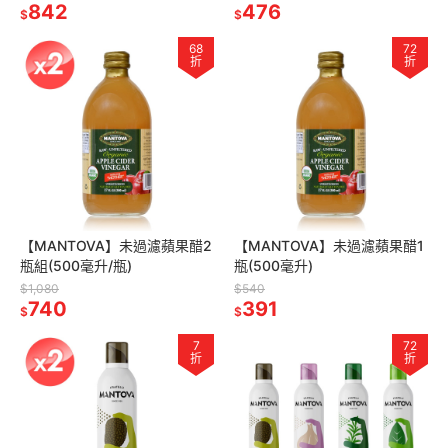
842
476
$
$
68
72
折
折
【MANTOVA】未過濾蘋果醋2
【MANTOVA】未過濾蘋果醋1
瓶組(500毫升/瓶)
瓶(500毫升)
$1,080
$540
740
391
$
$
7
72
折
折