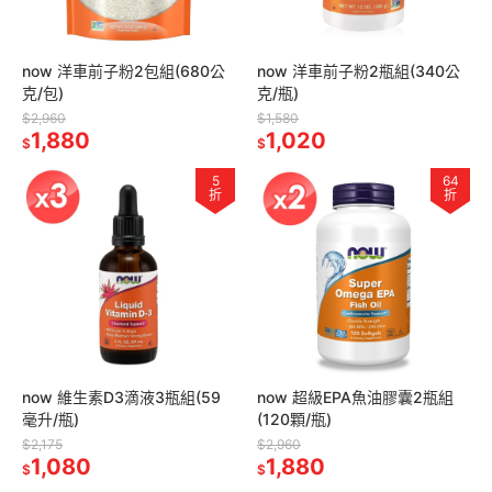
now 洋車前子粉2包組(680公
now 洋車前子粉2瓶組(340公
克/包)
克/瓶)
$2,960
$1,580
1,880
1,020
$
$
5
64
折
折
now 維生素D3滴液3瓶組(59
now 超級EPA魚油膠囊2瓶組
毫升/瓶)
(120顆/瓶)
$2,175
$2,960
1,080
1,880
$
$