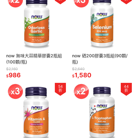
now 無味大蒜精華膠囊2瓶組
now 硒200膠囊3瓶組(90顆/
(100顆/瓶)
瓶)
$2,160
$2,640
986
1,580
$
$
54
44
折
折