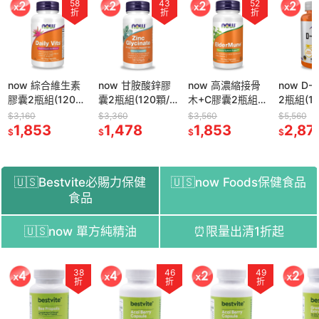
58
43
52
折
折
折
now 綜合維生素
now 甘胺酸鋅膠
now 高濃縮接骨
now D
膠囊2瓶組(120
囊2瓶組(120顆/
木+C膠囊2瓶組
2瓶組(12
顆/瓶)
瓶)
(90顆/瓶)
$3,160
$3,360
$3,560
$5,560
1,853
1,478
1,853
2,87
$
$
$
$
🇺🇸Bestvite必賜力保健
🇺🇸now Foods保健食品
食品
🇺🇸now 單方純精油
⏰限量出清1折起
51
38
54
46
52
49
58
折
折
折
折
折
折
折