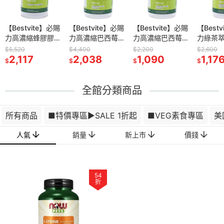
-核糖膠囊2
【Bestvite】必賜
now D-核糖膠囊1
【Bestvite】必賜
now 高濃縮接骨木
【Bestvite】必賜
now 綜合維生素膠
【Best
now 
0顆/瓶)
力高濃縮蜂膠膠囊
瓶(120顆)
力高濃縮巴西莓膠
+C膠囊2瓶組(90
力高濃縮巴西莓膠
囊2瓶組(120顆/
力綠茶萃
Cinnamo
4瓶組(120顆/瓶)
囊4瓶組(60顆/瓶)
顆/瓶)
囊2瓶組(60顆/瓶)
瓶)
素C膠囊
Oil
$5,520
$2,780
$4,400
$3,560
$2,200
$3,160
$2,600
$699
3
2,117
1,513
2,038
1,853
1,090
1,853
(120顆/
1,17
540
$
$
$
$
$
$
$
$
全館分類商品
所有商品
■特價專區▶️SALE 1折起
■VEG素食專區
美
人氣
銷量
新上市
價錢
54
折