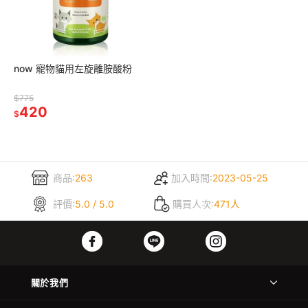
now 寵物貓用左旋離胺酸粉
$775
420
$
商品:
263
加入時間:
2023-05-25
評價:
5.0 / 5.0
購買人次:
471人
關於我們