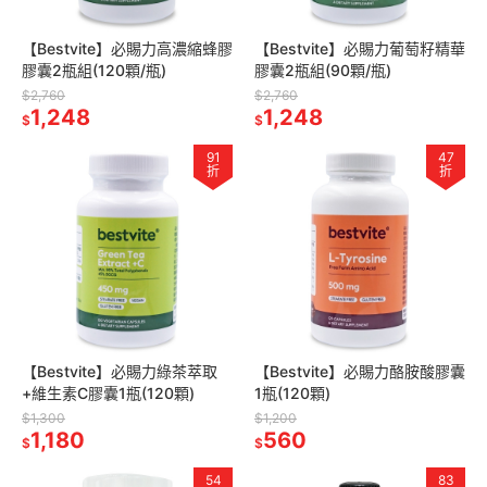
【Bestvite】必賜力高濃縮蜂膠
【Bestvite】必賜力葡萄籽精華
膠囊2瓶組(120顆/瓶)
膠囊2瓶組(90顆/瓶)
$2,760
$2,760
1,248
1,248
$
$
91
47
折
折
【Bestvite】必賜力綠茶萃取
【Bestvite】必賜力酪胺酸膠囊
+維生素C膠囊1瓶(120顆)
1瓶(120顆)
$1,300
$1,200
1,180
560
$
$
54
83