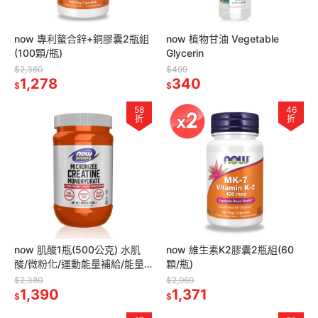
now 專利螯合鋅+銅膠囊2瓶組
now 植物甘油 Vegetable
(100顆/瓶)
Glycerin
$2,360
$499
1,278
340
$
$
58
46
折
折
now 肌酸1瓶(500公克) 水肌
now 維生素K2膠囊2瓶組(60
酸/微粉化/運動能量補給/能量
顆/瓶)
爆發/美國原裝
$2,380
$2,960
1,390
1,371
$
$