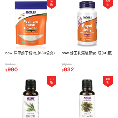
67
59
折
折
now 洋車前子粉1包(680公克)
now 蜂王乳濃縮膠囊1瓶(60顆)
$1,480
$1,580
990
932
$
$
76
66
折
折