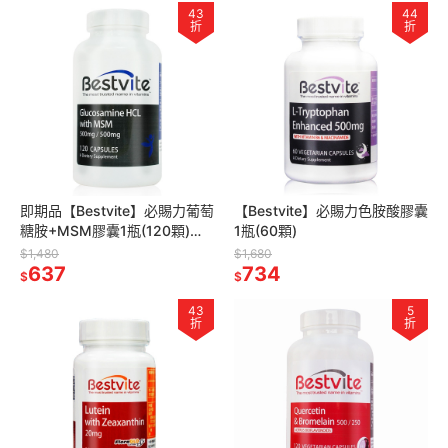
43
44
折
折
即期品【Bestvite】必賜力葡萄
【Bestvite】必賜力色胺酸膠囊
糖胺+MSM膠囊1瓶(120顆)
1瓶(60顆)
2027/05
$1,480
$1,680
637
734
$
$
43
5
折
折