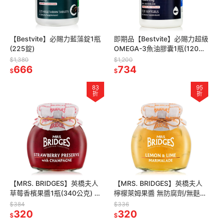
【Bestvite】必賜力藍藻錠1瓶
即期品【Bestvite】必賜力超級
(225錠)
OMEGA-3魚油膠囊1瓶(120顆)
2027/05
$1,380
$1,200
666
734
$
$
83
95
折
折
【MRS. BRIDGES】英橋夫人
【MRS. BRIDGES】英橋夫人
草莓香檳果醬1瓶(340公克) 無
檸檬萊姆果醬 無防腐劑/無麩
防腐劑/無麩質/英國原瓶原裝
質/英國原瓶原裝
$384
$336
320
320
$
$