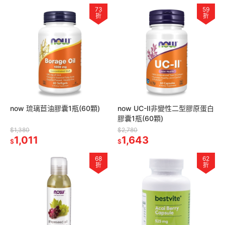
73
59
折
折
now 琉璃苣油膠囊1瓶(60顆)
now UC-II非變性二型膠原蛋白
膠囊1瓶(60顆)
$1,380
$2,780
1,011
1,643
$
$
68
62
折
折