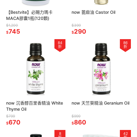
【Bestvite】必賜力瑪卡
now 蓖麻油 Castor Oil
MACA膠囊1瓶(120顆)
$1,200
$399
745
290
$
$
84
86
折
折
now 沉香醇百里香精油 White
now 天竺葵精油 Geranium Oil
Thyme Oil
$799
$999
670
860
$
$
8
42