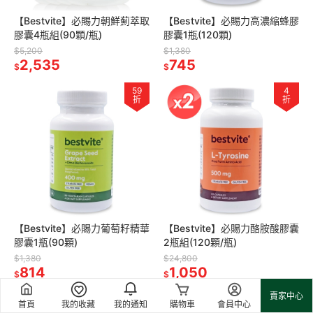
【Bestvite】必賜力朝鮮薊萃取
【Bestvite】必賜力高濃縮蜂膠
膠囊4瓶組(90顆/瓶)
膠囊1瓶(120顆)
$5,200
$1,380
2,535
745
$
$
59
4
折
折
【Bestvite】必賜力葡萄籽精華
【Bestvite】必賜力酪胺酸膠囊
膠囊1瓶(90顆)
2瓶組(120顆/瓶)
$1,380
$24,800
814
1,050
$
$
賣家中心
51
6
首頁
我的收藏
我的通知
購物車
會員中心
折
折