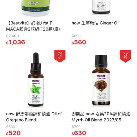
【Bestvite】必賜力瑪卡
now 生薑精油 Ginger Oil
MACA膠囊2瓶組(120顆/瓶)
$2,400
$699
1,036
560
$
$
74
79
折
折
now 野馬郁蘭調和精油 Oil of
即期品 now 沒藥20%調和精油
Oregano Blend
Myrrh Oil Blend 2027/05
$699
$799
520
630
$
$