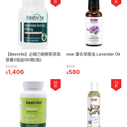
折
折
【Bestvite】必賜力朝鮮薊萃取
now 薰衣草精油 Lavender Oil
膠囊2瓶組(90顆/瓶)
$2,600
$699
1,406
580
$
$
62
73
折
折