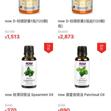
now D-核糖膠囊1瓶(120顆)
now D-核糖膠囊2瓶組(120顆/
瓶)
$2,780
$5,560
1,513
2,873
$
$
74
86
折
折
now 綠薄荷精油 Spearmint Oil
now 廣藿香精油 Patchouli Oil
$499
$799
370
690
$
$