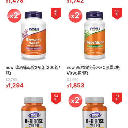
1,478
1,742
$
$
46
52
折
折
now 啤酒酵母錠2瓶組(200錠/
now 高濃縮接骨木+C膠囊2瓶
瓶)
組(90顆/瓶)
$2,760
$3,560
1,294
1,853
$
$
54
51
折
折