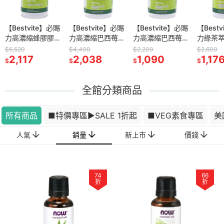
-核糖膠囊2
【Bestvite】必賜
now D-核糖膠囊1
【Bestvite】必賜
now 高濃縮接骨木
【Bestvite】必賜
now 綜合維生素膠
【Best
now 
0顆/瓶)
力高濃縮蜂膠膠囊
瓶(120顆)
力高濃縮巴西莓膠
+C膠囊2瓶組(90
力高濃縮巴西莓膠
囊2瓶組(120顆/
力綠茶萃
Cinnamo
4瓶組(120顆/瓶)
囊4瓶組(60顆/瓶)
顆/瓶)
囊2瓶組(60顆/瓶)
瓶)
素C膠囊
Oil
$5,520
$2,780
$4,400
$3,560
$2,200
$3,160
$2,600
$699
3
2,117
1,513
2,038
1,853
1,090
1,853
(120顆/
1,17
540
$
$
$
$
$
$
$
$
全館分類商品
所有商品
■特價專區▶️SALE 1折起
■VEG素食專區
美
銷量
人氣
新上市
價錢
74
66
折
折