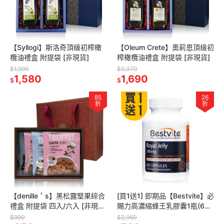
【Syllogi】斯洛奇頂級初榨橄
【Oleum Crete】奧莉恩頂級初
欖油禮盒 附提袋 [非現貨]
榨橄欖油禮盒 附提袋 [非現貨]
$1,990
$2,370
1,580
1,690
$
$
85
26
折
折
【denille＇s】黑松露堅果綜合
[買1送1] 即期品【Bestvite】必
禮盒 附提袋 四入/六入 [非現
賜力高濃縮蜂王乳膠囊1瓶(60
貨]
顆)500mg 蜂王乳 6%癸稀酸
$990
$2,960