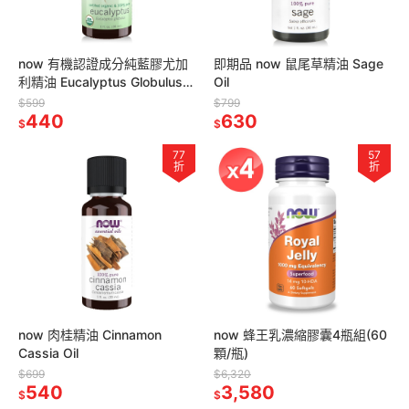
now 有機認證成分純藍膠尤加
即期品 now 鼠尾草精油 Sage
利精油 Eucalyptus Globulus
Oil
Oil, Organic
$599
$799
440
630
$
$
77
57
折
折
now 肉桂精油 Cinnamon
now 蜂王乳濃縮膠囊4瓶組(60
Cassia Oil
顆/瓶)
$699
$6,320
540
3,580
$
$