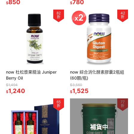
850
10-HDA
780
$
$
82
42
折
折
now 杜松漿果精油 Juniper
now 綜合消化酵素膠囊2瓶組
Berry Oil
(60顆/瓶)
$1,494
$3,560
1,240
1,525
$
$
65
77
折
折
補貨中