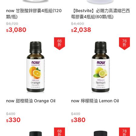
now 甘胺酸鋅膠囊4瓶組(120
【Bestvite】必賜力高濃縮巴西
顆/瓶)
莓膠囊4瓶組(60顆/瓶)
$6,720
$4,400
3,080
2,038
$
$
66
76
折
折
now 甜橙精油 Orange Oil
now 檸檬精油 Lemon Oil
$499
$499
330
380
$
$
68
78
折
折