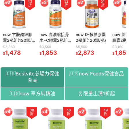
43
52
51
折
折
折
now 甘胺酸鋅膠
now 高濃縮接骨
now D-核糖膠囊
now 綜
囊2瓶組(120顆/
木+C膠囊2瓶組
2瓶組(120顆/瓶)
膠囊2瓶組
瓶)
(90顆/瓶)
顆/瓶)
$3,360
$3,560
$5,560
$3,160
1,478
1,853
2,873
1,85
$
$
$
$
🇺🇸Bestvite必賜力保健
🇺🇸now Foods保健食品
食品
🇺🇸now 單方純精油
⏰限量出清1折起
51
38
54
46
52
49
58
折
折
折
折
折
折
折