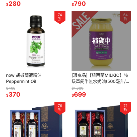
280
790
$
$
74
64
折
折
補貨中
now 胡椒薄荷精油
[瑕疵品]【紐西蘭MILKIO】特
Peppermint Oil
級草飼牛無水奶油(500毫升/
瓶)
$499
$1,080
370
699
$
$
79
71
折
折