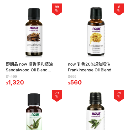
88
8
折
折
即期品 now 檀香調和精油
now 乳香20%調和精油
Sandalwood Oil Blend
Frankincense Oil Blend
2027/06
$1,499
$699
1,320
560
$
$
73
79
折
折