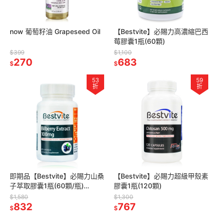
now 葡萄籽油 Grapeseed Oil
【Bestvite】必賜力高濃縮巴西
莓膠囊1瓶(60顆)
$399
$1,100
270
683
$
$
53
59
折
折
即期品【Bestvite】必賜力山桑
【Bestvite】必賜力超級甲殼素
子萃取膠囊1瓶(60顆/瓶)
膠囊1瓶(120顆)
2027/05
$1,580
$1,300
832
767
$
$