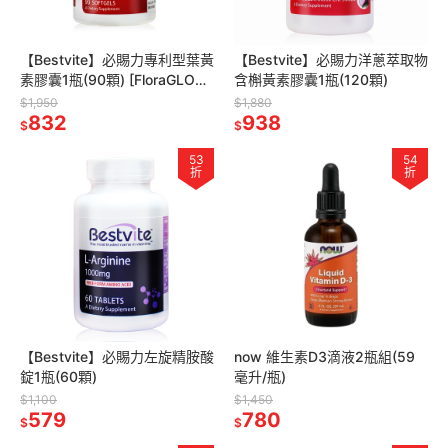
【Bestvite】必賜力專利型葉黃
【Bestvite】必賜力洋蔥萃取物
素膠囊1瓶(90顆) [FloraGLO專
含槲黃素膠囊1瓶(120顆)
利葉黃素]
$1,950
$1,880
832
938
$
$
53
54
折
折
【Bestvite】必賜力左旋精胺酸
now 維生素D3滴液2瓶組(59
錠1瓶(60顆)
毫升/瓶)
$1,100
$1,450
579
780
$
$