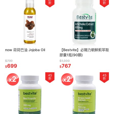
折
折
now 荷荷巴油 Jojoba Oil
【Bestvite】必賜力朝鮮薊萃取
膠囊1瓶(90顆)
$799
$1,300
699
767
$
$
45
45
折
折