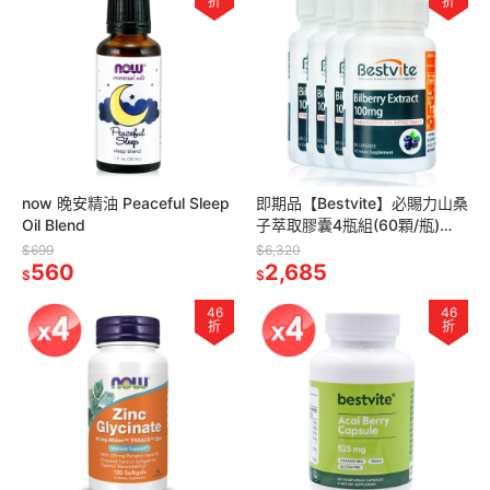
折
折
now 晚安精油 Peaceful Sleep
即期品【Bestvite】必賜力山桑
Oil Blend
子萃取膠囊4瓶組(60顆/瓶)
2027/05
$699
$6,320
560
2,685
$
$
46
46
折
折