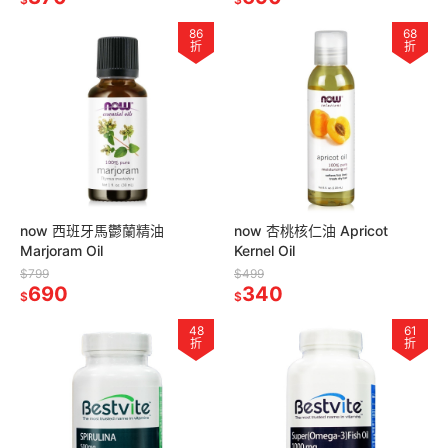
86
68
折
折
now 西班牙馬鬱蘭精油
now 杏桃核仁油 Apricot
Marjoram Oil
Kernel Oil
$799
$499
690
340
$
$
48
61
折
折