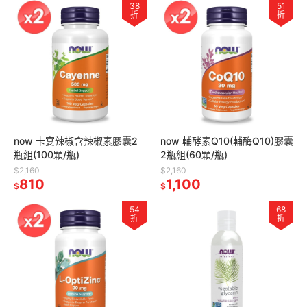
38
51
折
折
now 卡宴辣椒含辣椒素膠囊2
now 輔酵素Q10(輔酶Q10)膠囊
瓶組(100顆/瓶)
2瓶組(60顆/瓶)
$2,160
$2,160
810
1,100
$
$
54
68
折
折