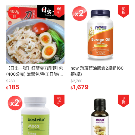
66
61
折
折
【日出一號】紅藜麥刀削麵1包
now 琉璃苣油膠囊2瓶組(60
(400公克) 無醬包/手工日曬/古
顆/瓶)
法製作/台灣製造
$280
$2,760
185
1,679
$
$
43
8
折
折