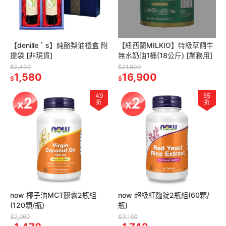
【denille＇s】純酪梨油禮盒 附
【紐西蘭MILKIO】特級草飼牛
提袋 [非現貨]
無水奶油1桶(18公斤) [業務用]
$2,400
$21,800
1,580
16,900
$
$
49
55
折
折
now 椰子油MCT膠囊2瓶組
now 超級紅麴錠2瓶組(60顆/
(120顆/瓶)
瓶)
$2,960
$3,160