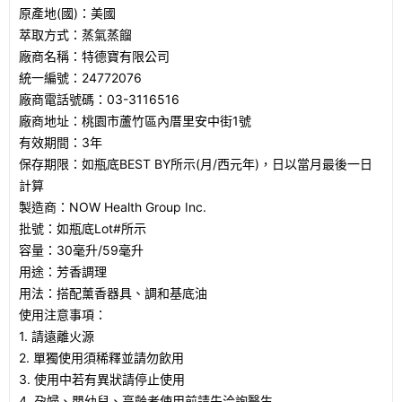
原產地(國)：美國
萃取方式：蒸氣蒸餾
廠商名稱：特德寶有限公司
統一編號：24772076
廠商電話號碼：03-3116516
廠商地址：桃園市蘆竹區內厝里安中街1號
有效期間：3年
保存期限：如瓶底BEST BY所示(月/西元年)，日以當月最後一日
計算
製造商：NOW Health Group Inc.
批號：如瓶底Lot#所示
容量：30毫升/59毫升
用途：芳香調理
用法：搭配薰香器具、調和基底油
使用注意事項：
1. 請遠離火源
2. 單獨使用須稀釋並請勿飲用
3. 使用中若有異狀請停止使用
4. 孕婦、嬰幼兒、高齡者使用前請先洽詢醫生