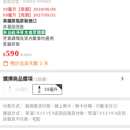
原始貨號：NWEO-PPM02
30毫升【效期】2028/06/30
59毫升【效期】2027/05/31
美國原瓶原裝進口
非基因改造
來自
純淨草本植萃精華
芳香調理及室內薰香均適用
蒸餾萃取
590
$
$ 699
預計出貨天數
3
天
選擇商品選項
(2容量)
30毫升
59毫升
付款方式：
超商取貨付款 / 線上刷卡 / 刷卡分期 /
行動支付
運送方式：
常溫7-ELEVEN店到店取貨付款 / 常溫7-ELEVEN店到
店取貨不付款 / 宅配