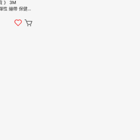
貨 》 3M
黏 彈性 繃帶 保健
 防護 固定 不易