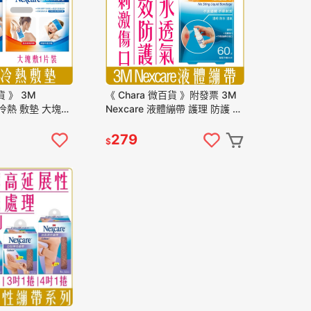
貨 》 3M
《 Chara 微百貨 》附發票 3M
效 冷熱 敷墊 大塊敷
Nexcare 液體繃帶 護理 防護 透
16002 照護 舒緩
明 防水 H505 18ml
279
$