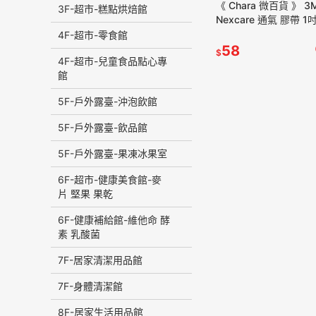
《 Chara 微百貨 》 3
3F-超市-糕點烘焙館
Nexcare 通氣 膠帶 1
濟包 透氣 附切台 153
4F-超市-零食館
護理
58
$
4F-超市-兒童食品點心專
館
5F-戶外露臺-沖泡飲館
5F-戶外露臺-飲品館
5F-戶外露臺-果凍冰果室
6F-超市-健康美食館-麥
片 堅果 果乾
6F-健康補給館-維他命 酵
素 乳酸菌
7F-居家清潔用品館
7F-身體清潔館
8F-居家生活用品館