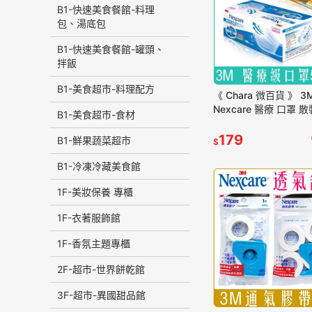
B1-快速美食餐館-料理
包、湯底包
B1-快速美食餐館-罐頭、
拌飯
B1-美食超市-料理配方
《 Chara 微百貨 》 3M
Nexcare 醫療 口罩 散
B1-美食超市-食材
入 盒裝 成人 兒童 團購
黑
179
B1-鮮果蔬菜超市
$
B1-冷凍冷藏美食館
1F-美妝保養 專櫃
1F-衣著服飾館
1F-香氛主題專櫃
2F-超市-世界餅乾館
3F-超市-異國甜品館