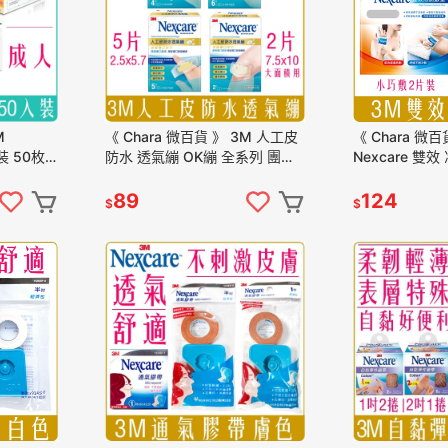
《 Chara 微百貨 》 3M 人工皮
《 Chara 微百
裝 50枚
防水 透氣繃 OK繃 全系列 團購
Nexcare 雙
 批發 酷
批發 企業採購
16001 小巧敷 
89
124
$
$