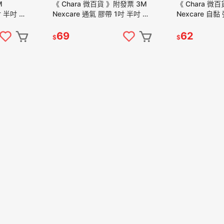
M
《 Chara 微百貨 》附發票 3M
《 Chara 微百
吋 半吋 經
Nexcare 通氣 膠帶 1吋 半吋 經
Nexcare 自
5CP 白色
濟包 透氣 附切台 1533 膚色
照護 包紮 急救
脫落 膚色
69
62
$
$