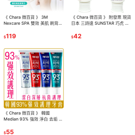
《 Chara 微百貨 》 3M
《 Chara 微百貨 》 附發票 現貨
Nexcare SPA 雙效 美肌 刷背巾
日本 三詩達 SUNSTAR 巧虎 兒
團購 批發
童 幼兒 牙膏 牙刷 團購 批發
119
42
$
$
《 Chara 微百貨 》 韓國
Median 93% 強效 淨白 去垢 牙
膏120g 潔白 團購 批發
55
$