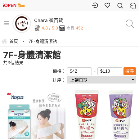
Chara 微百貨
4.8 / 5.0
商品:
452
首頁
-
7F-身體清潔館
7F-身體清潔館
共
3
個結果
價格：
排序：