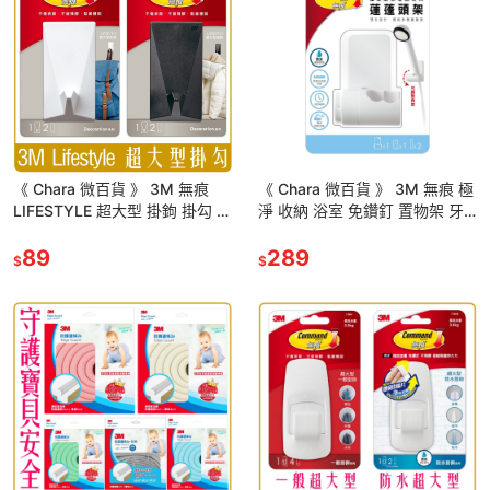
《 Chara 微百貨 》 3M 無痕
《 Chara 微百貨 》 3M 無痕 極
LIFESTYLE 超大型 掛鉤 掛勾 白
淨 收納 浴室 免鑽釘 置物架 牙
色 黑色 (免釘免鑽) 17730
刷架 蓮蓬頭架 三角架 衛生紙架
89
吹風機架
289
$
$