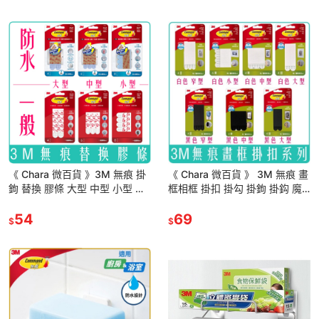
《 Chara 微百貨 》3M 無痕 掛
《 Chara 微百貨 》 3M 無痕 畫
鉤 替換 膠條 大型 中型 小型 防
框相框 掛扣 掛勾 掛鉤 掛鈎 魔
水 一般 替換包
力扣 黑色 白色 時鐘 膠條 子母
54
扣
69
$
$