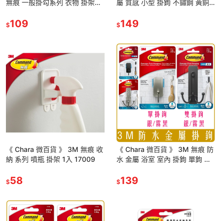
無痕 一般掛勾系列 衣物 掛架
屬 質感 小型 掛鉤 不鏽鋼 黃銅
17019 居家 生活 掛勾 收納 日用
霧黑 4個入 團購 批發
品
109
149
$
$
《 Chara 微百貨 》 3M 無痕 收
《 Chara 微百貨 》 3M 無痕 防
納 系列 噴瓶 掛架 1入 17009
水 金屬 浴室 室內 掛鉤 單鉤 雙
鉤 不鏽鋼 銀 霧黑 團購 批發
58
139
$
$