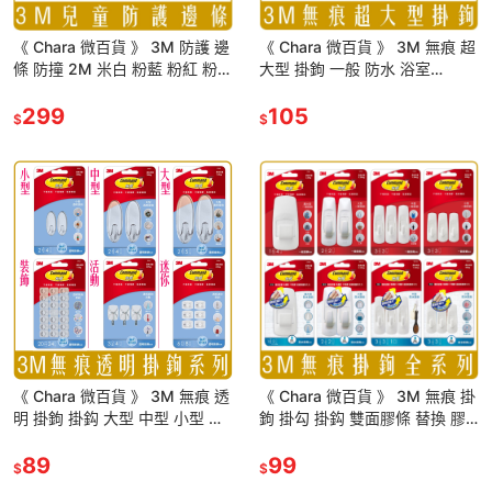
《 Chara 微百貨 》 3M 防護 邊
《 Chara 微百貨 》 3M 無痕 超
條 防撞 2M 米白 粉藍 粉紅 粉綠
大型 掛鉤 一般 防水 浴室
灰色 防撞 防撞邊條 兒童
17004 17004B 團購 批發
299
105
$
$
《 Chara 微百貨 》 3M 無痕 透
《 Chara 微百貨 》 3M 無痕 掛
明 掛鉤 掛鈎 大型 中型 小型 迷
鉤 掛勾 掛鈎 雙面膠條 替換 膠
你 活動 裝飾 團購 批發
條 全系列 防水 浴室
89
99
$
$