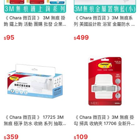
《 Chara 微百貨 》 3M 無痕 掛
《 Chara 微百貨 》3M 無痕系
鉤 鐵上鉤 活動 團購 批發 企業
列 美國設計款 浴室 金屬防水 置
採購
物籃 置物架 bath BATH31 免鑽
95
孔
499
$
$
《 Chara 微百貨 》 17725 3M
《 Chara 微百貨 》3M 無痕 掛
無痕 極淨 防水 收納 系列 抽取
勾 掃具 收納夾 17706 全新升級
式 衛生紙架 (免釘免鑽) 團購 批
團購 批發 掃具 收納
發
359
109
$
$