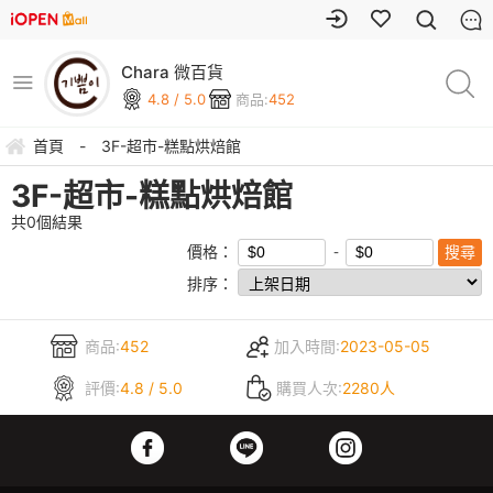
Chara 微百貨
4.8 / 5.0
商品:
452
首頁
-
3F-超市-糕點烘焙館
3F-超市-糕點烘焙館
共
0
個結果
價格：
排序：
商品:
452
加入時間:
2023-05-05
評價:
4.8 / 5.0
購買人次:
2280人