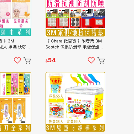
百貨 》3M
《 Chara 微百貨 》附發票 3M
童 成人 媽媽 快乾
Scotch 傢俱防滑墊 地板保護墊
 輕鬆好包覆 乾髮
緩衝墊 米色 黑色 透明 耐壓 抗
磨
54
$