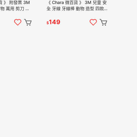
百貨 》 附發票 3M
《 Chara 微百貨 》 3M 兒童 安
 食物 萬用 剪刀 可
全 牙線 牙線棒 動物 造型 四款
 收納袋 食物剪
顏色 55入 杯裝 袋裝 38入 3歲
以上
149
$