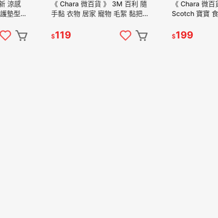
淨新 涼感
《 Chara 微百貨 》 3M 百利 隨
《 Chara 微
 護墊型
手黏 衣物 居家 寵物 毛絮 黏把
Scotch 寶寶
 量少型
衣物用 補充包 56張 70張 團購
拆式 抗菌 嬰兒
119
199
$
$