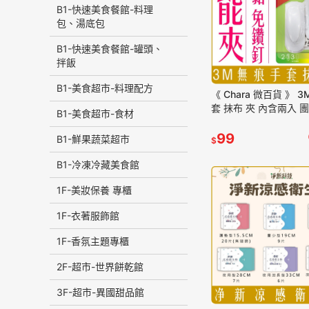
B1-快速美食餐館-料理
包、湯底包
B1-快速美食餐館-罐頭、
拌飯
B1-美食超市-料理配方
《 Chara 微百貨 》 3
套 抹布 夾 內含兩入 
B1-美食超市-食材
99
B1-鮮果蔬菜超市
$
B1-冷凍冷藏美食館
1F-美妝保養 專櫃
1F-衣著服飾館
1F-香氛主題專櫃
2F-超市-世界餅乾館
3F-超市-異國甜品館