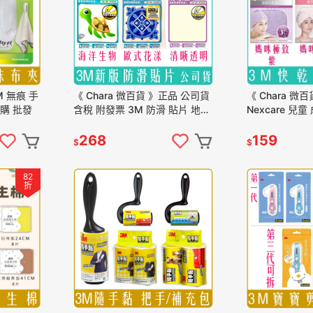
M 無痕 手
《 Chara 微百貨 》正品 公司貨
《 Chara 微
團購 批發
含稅 附發票 3M 防滑 貼片 地貼
Nexcare 兒
海洋生物 透明 盒裝 散裝 團購
頭巾 極致 纖柔
批發
帽
268
159
$
$
82
折