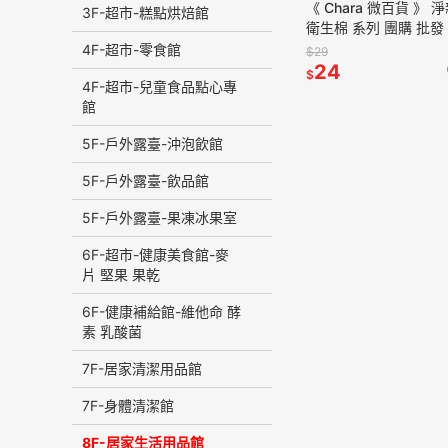
《 Chara 微百貨 》 
3F-超市-糕點烘焙館
衛生棉 系列 團購 批發
日用型 夜用型 加長型
4F-超市-零食館
$29
24
$
4F-超市-兒童食品點心專
館
5F-戶外露臺-沖泡飲館
5F-戶外露臺-飲品館
5F-戶外露臺-果凍冰果室
6F-超市-健康美食館-麥
片 堅果 果乾
6F-健康補給館-維他命 酵
素 乳酸菌
7F-居家清潔用品館
7F-身體清潔館
8F-居家生活用品館