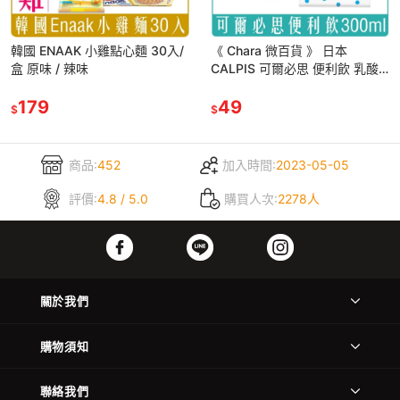
韓國 ENAAK 小雞點心麵 30入/
《 Chara 微百貨 》 日本
盒 原味 / 辣味
CALPIS 可爾必思 便利飲 乳酸
飲 300ml 方便包 便利包 乳酸菌
179
可爾必思
49
$
$
商品:
452
加入時間:
2023-05-05
評價:
4.8 / 5.0
購買人次:
2278人
關於我們
購物須知
聯絡我們