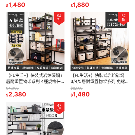
廚房層架 廚房收納架 書櫃
1,480
色角鋼層架 陳列架 層櫃
1,880
$
$
54
57
折
折
【FL生活+】快裝式岩熔碳鋼五
【FL生活+】快裝式岩熔碳鋼
層耐重置物架系列 4種規格任
3/4/5層耐重置物架系列 免螺
選 角鋼架 鐵架 貨架 鐵力士架
絲角鋼 展示架 層架 置物架 廚
$4,360
$2,560
黑色角鋼層架 陳列架 層櫃
2,380
房層架 廚房收納架 貨架
1,480
$
$
47
折