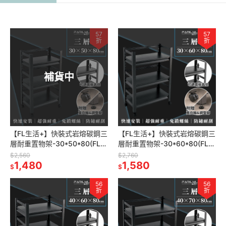
57
57
折
折
補貨中
【FL生活+】快裝式岩熔碳鋼三
【FL生活+】快裝式岩熔碳鋼三
層耐重置物架-30*50*80(FL-
層耐重置物架-30*60*80(FL-
257)免螺絲 角鋼架 展示架 層
258)免螺絲 角鋼架 展示架 層
$2,560
$2,760
架 廚房層架 書架
1,480
架 廚房層架 書架
1,580
$
$
56
56
折
折