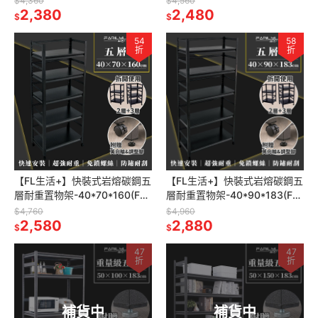
$4,360
$4,560
架 廚房層架 書
2,380
架 廚房層架 書
2,480
$
$
54
58
折
折
【FL生活+】快裝式岩熔碳鋼五
【FL生活+】快裝式岩熔碳鋼五
層耐重置物架-40*70*160(FL-
層耐重置物架-40*90*183(FL-
272)免螺絲 角鋼架 展示架 層
273)免螺絲 角鋼架 展示架 層
$4,760
$4,960
架 廚房層架 書
2,580
架 廚房層架 書
2,880
$
$
47
47
折
折
補貨中
補貨中