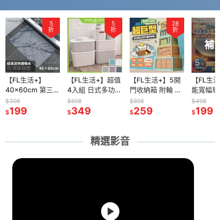
5
5
28
折
折
折
補
【FL生活+】
【FL生活+】超值
【FL生活+】5開
【FL生
40x60cm 第三代
4入組 日式多功能
門收納箱 附輪 折
能寬幅導
奈米硅藻泥速乾
可疊加 附蓋 收納
疊收納箱 摺疊收
解凍板
$398
$698
$898
$498
吸水防滑地墊 硅
199
箱 內衣收納 內衣
349
納箱 收納櫃 收納
259
24cm/2
199
$
$
$
$
藻土 吸水腳踏墊
褲收納 收納盒 收
箱 置物箱 衣服收
凍板 導
硅藻泥 吸水地墊
納籃 整理盒 置物
納 衣物收納 零食
板 解凍
腳踏墊
籃 箱子
收納 棉被收納
食物解凍
精選影音
導