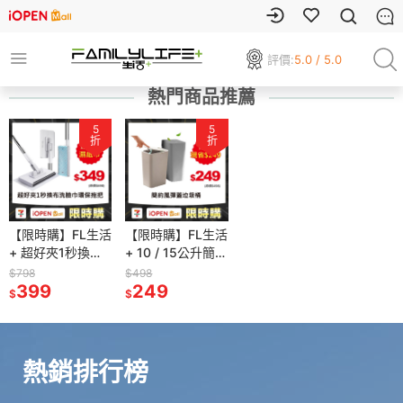
評價:
5.0 / 5.0
熱門商品推薦
5
5
折
折
【限時購】FL生活
【限時購】FL生活
+ 超好夾1秒換布
+ 10 / 15公升簡約
洗臉巾環保拖把
風彈蓋垃圾桶 按
$798
$498
送8抽8包濕紙巾
399
壓式垃圾桶 按壓
249
$
$
垃圾桶 浴室垃圾
桶
熱銷排行榜