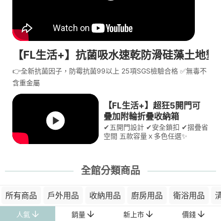
【FL生活+】抗菌吸水速乾防滑硅藻土地墊
👉全新抗菌因子，防霉抗菌99以上 25項SGS檢驗合格 ✅無毒不
含重金屬
【FL生活+】超狂5開門可
疊加附輪折疊收納箱
✔五開門設計 ✔安全鎖扣 ✔摺疊省
空間 五款容量ｘ多色任選✨
全館分類商品
所有商品
戶外用品
收納用品
廚房用品
衛浴用品
人氣
銷量
新上市
價錢