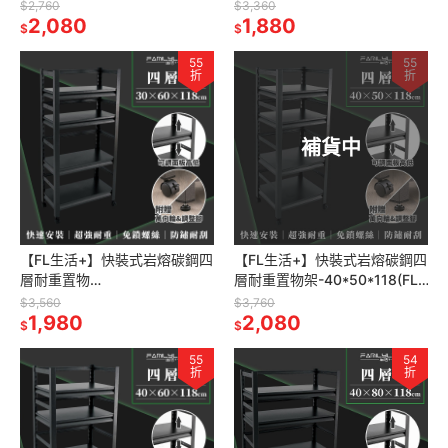
262) 免螺絲 角鋼架 展示架 層
263)免螺絲 角鋼架 展示架 層
$2,760
$3,360
架 廚房層架
2,080
架 廚房層架 書
1,880
$
$
55
55
折
折
補貨中
【FL生活+】快裝式岩熔碳鋼四
【FL生活+】快裝式岩熔碳鋼四
層耐重置物
層耐重置物架-40*50*118(FL-
架-30*60*1189(FL-264)免螺
265) 免螺絲 角鋼架 展示架 層
$3,560
$3,760
絲 角鋼架 展示架 層架 廚房層
1,980
架 廚房層架
2,080
$
$
架
55
54
折
折