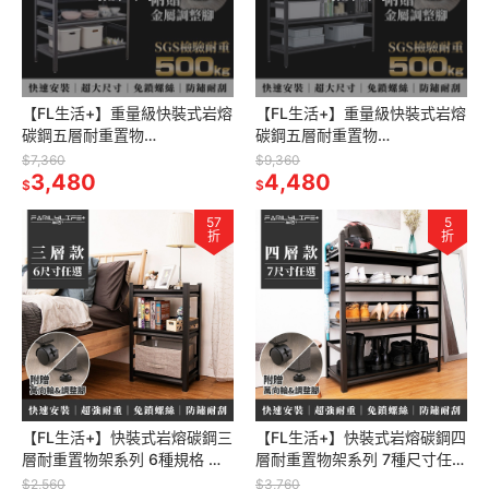
【FL生活+】重量級快裝式岩熔
【FL生活+】重量級快裝式岩熔
碳鋼五層耐重置物
碳鋼五層耐重置物
架-50*100*183(FL-281-A)免
架-50*150*183(FL-285) 免螺
$7,360
$9,360
螺絲 角鋼架 展示架 層架
3,480
絲 角鋼架 展示架 層架 廚
4,480
$
$
57
5
折
折
【FL生活+】快裝式岩熔碳鋼三
【FL生活+】快裝式岩熔碳鋼四
層耐重置物架系列 6種規格 免
層耐重置物架系列 7種尺寸任選
螺絲角鋼 展示架 層架 置物架
角鋼架 鐵架 貨架 鐵力士架 黑
$2,560
$3,760