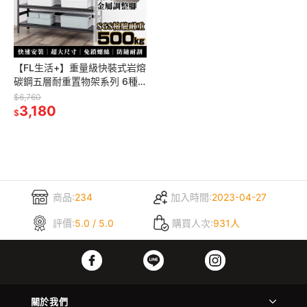
【FL生活+】重量級快裝式岩熔
碳鋼五層耐重置物架系列 6種
規格任選 角鋼架 鐵架 貨架 鐵
$6,760
力士架 免螺絲 耐重架 陳列架
3,180
$
商品:
234
加入時間:
2023-04-27
評價:
5.0 / 5.0
購買人次:
931人
關於我們