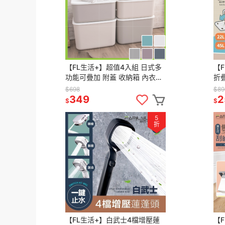
【FL生活+】超值4入組 日式多
【
功能可疊加 附蓋 收納箱 內衣收
折
納 內衣褲收納 收納盒 收納籃 整
收
$698
$89
理盒 置物籃 箱子
納
349
2
$
$
5
折
【FL生活+】白武士4檔增壓蓮
【