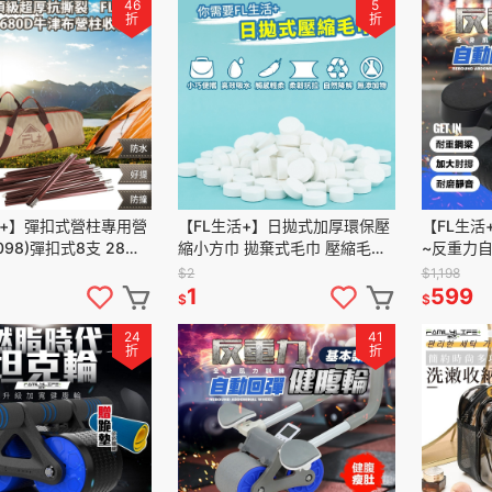
46
5
折
折
活+】彈扣式營柱專用營
【FL生活+】日拋式加厚環保壓
【FL生活
-098)彈扣式8支 28節
縮小方巾 拋棄式毛巾 壓縮毛巾
~反重力自
營柱袋 帳蓬收納 營柱收
旅行 毛巾 洗臉巾 壓縮 小毛巾
166)真
$2
$1,198
收納
全棉 小方巾 拋棄式方巾
滑滾輪 健
1
599
$
$
24
41
折
折