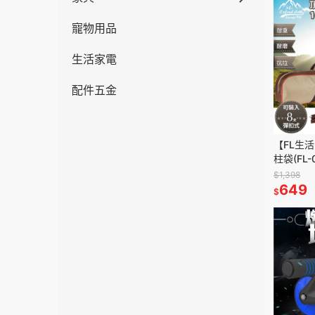
寵物用品
生活家電
配件五金
【FL生
柱袋(FL
專用袋 
$1,398
納 天幕
649
$