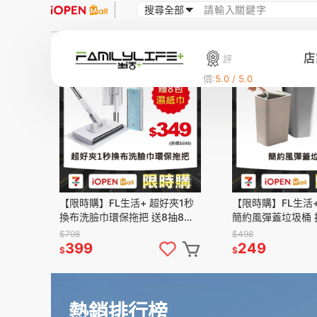
店
評
5
折
價:
5.0 / 5.0
【限時購】FL生活+ 超好夾1秒
【限時購】FL生活+ 1
換布洗臉巾環保拖把 送8抽8包
簡約風彈蓋垃圾桶 
濕紙巾
按壓垃圾桶 浴室垃
$798
$498
399
249
$
$
熱銷排行榜