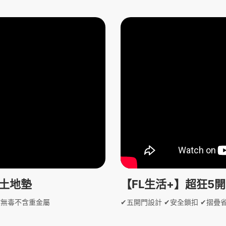
藻土地墊
【FL生活+】超狂5
 ✅無毒不含重金屬
✔五開門設計 ✔安全鎖扣 ✔摺疊