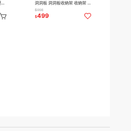
壓縮
洞洞板 洞洞板收納架 收納架 洞
棉被
洞板架 洞洞板置物架 洞洞鐵板
$998
置物架 金屬洞洞板
499
$