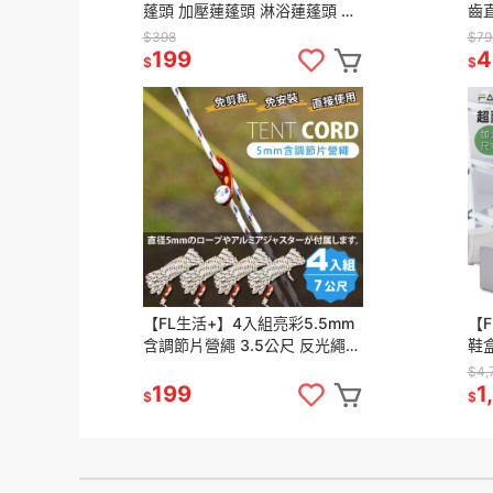
蓬頭 加壓蓮蓬頭 淋浴蓮蓬頭 浴
齒直
室蓮蓬頭 省水蓮蓬頭 蓮蓬頭增
掃
$398
$79
壓 高壓蓮蓬頭 淋浴蓮蓬頭
199
4
$
$
【FL生活+】4入組亮彩5.5mm
【
含調節片營繩 3.5公尺 反光繩
鞋
夜光營繩 天幕營繩 帳篷營繩 營
盒 
$4,
繩 螢光營繩 露營
屜
199
1
$
$