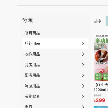
分類
排序
所有商品
戶外用品
收納用品
廚房用品
衛浴用品
【FL生活
清潔用品
1200m
不鏽鋼碗
$398
家飾寢具
熱碗
299
$
家具