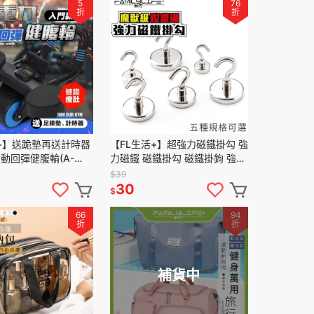
5
76
折
折
+】送跪墊再送計時器
【FL生活+】超強力磁鐵掛勾 強
動回彈健腹輪(A-
力磁鐵 磁鐵掛勾 磁鐵掛鉤 強力
正採用TPR超靜音耐磨防
磁鐵掛鉤 磁性掛勾 磁吸掛勾 露
$39
身滾輪 坦克輪
營掛勾 吸鐵掛勾
30
$
66
94
折
折
補貨中