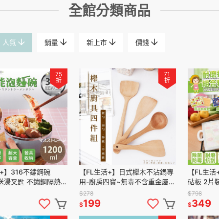
全館分類商品
人氣
銷量
新上市
價錢
75
71
折
折
+】316不鏽鋼碗
【FL生活+】日式櫸木不沾鍋專
【FL生活
l 送湯叉匙 不鏽鋼隔熱碗
用-廚房四寶~無毒不含重金屬~
砧板 2片裝
 不鏽鋼餐具 泡麵碗 隔
不刮傷鍋具~好鏟好翻鍋~湯勺~
砧板 切菜
$278
$798
飯勺~炒鍋鏟~平煎鏟
保砧板 切
199
349
$
$