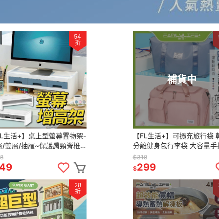
54
折
補貨中
FL生活+】桌上型螢幕置物架-
【FL生活+】可擴充旅行袋 
層/雙層/抽屜~保護肩頸脊椎~
分離健身包行李袋 大容量手
別脖子痠痛~保持桌面整齊~內
李袋-運動旅行袋 旅行包袋 
8
$318
抽屜~文具小物分隔收納
包 游泳包 大手提袋包
49
299
$
28
折