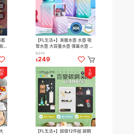
熱蓄
【FL生活+】漸層水壺 水壺 吸
凍板
管水壺 大容量水壺 彈蓋水壺 方
 食
形水壺 運動水壺 運動水壺
$378
2000ml 1500ml
249
$
82
5
折
折
大
【FL生活+】超值12件組 碳鋼