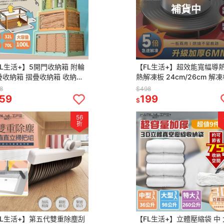
補貨中
FL生活+】5開門收納箱 附輪
【FL生活+】超效能寬幅導
疊收納箱 摺疊收納箱 收納櫃
熱解凍板 24cm/26cm 解
納箱 置物箱 衣服收納 衣物收
導熱板 退冰板 解凍盤 節能板
8
$498
 零食收納 棉被收納
物解凍板 解凍導
59
199
$
56
折
FL生活+】第五代雙重除塵刮
【FL生活+】立體壓縮袋 中 