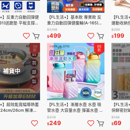
活+】反重力自動回彈健
【FL生活+】基本款 專業款 反
【FL生活
131)送跪墊 平板支撐訓
重力自動回彈健腹輪(A-165)坦
運動收納包
腹輪 坦克健腹輪 健身滾
克輪送跪墊再送計時器~真正採
分離包 收
$1,198
$299
健腹輪
用TPR超靜音耐磨防滑滾輪
洗漱包 運
499
199
$
$
39
65
折
折
補貨中
活+】超效能寬幅導熱蓄
【FL生活+】漸層水壺 水壺 吸
【FL生活
24cm/26cm 解凍板
管水壺 大容量水壺 彈蓋水壺 方
保鮮密封罐 保鮮
退冰板 解凍盤 節能板
形水壺 運動水壺 運動水壺
儲物罐 密
$378
$158
板 解凍導
2000ml 1500ml
罐 收納罐
249
69
$
$