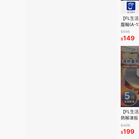
【FL生
腹輪(A-
練器 健
$598
輪 滾輪
149
$
【FL生
熱解凍板 
導熱板 
$498
食物解凍
199
$