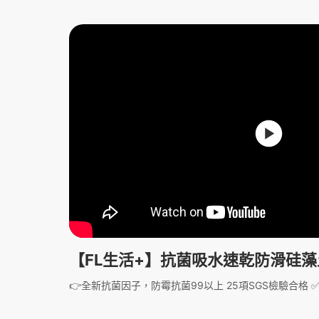
【FL生活+】抗菌吸水速乾防滑硅
👉全新抗菌因子，防霉抗菌99以上 25項SGS檢驗合格