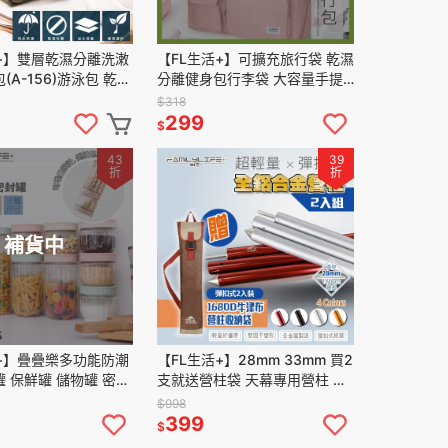
+】雙層乾濕分離洗潄
【FL生活+】可擴充旅行袋 乾濕
(A-156)游泳包 乾濕
分離健身包行李袋 大容量手提
納包 防水袋 防水包
行李袋-運動旅行袋 旅行包袋 健
$318
動包 健身包
身包 游泳包 大手提袋包
299
$
43
39
折
折
補貨中
+】疊疊樂多功能防潮
【FL生活+】28mm 33mm 買2
罐 儲物罐 密封
支就送營柱袋 天幕專用營柱 天
封收納罐 密封盒 密封
幕專用營柱 帳蓬 客廳帳 四角帳
$998
 食物密封罐
天幕桿
399
$