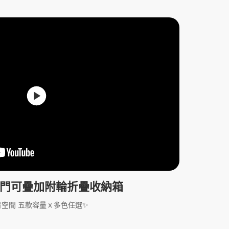
開門可疊加附輪折疊收納箱
省空間 五款容量ｘ多色任選✨