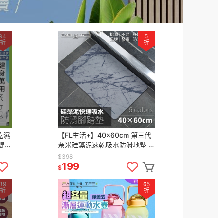
94
5
折
折
乾濕
【FL生活+】40x60cm 第三代
提行
奈米硅藻泥速乾吸水防滑地墊 硅
健身
藻土 吸水腳踏墊 硅藻泥 吸水地
$398
墊 腳踏墊
199
$
39
65
折
折