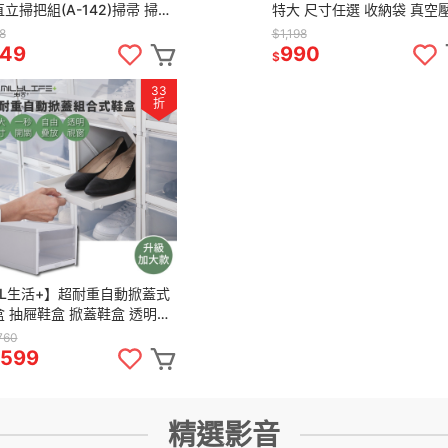
立掃把組(A-142)掃帚 掃把
特大 尺寸任選 收納袋 真空
把畚箕組 掃把組 站立式掃把
袋 真空收納袋 棉被收納袋 
8
$1,198
收納 衣櫃收納 壓縮袋
49
990
$
33
折
FL生活+】超耐重自動掀蓋式
盒 抽屜鞋盒 掀蓋鞋盒 透明鞋
鞋櫃 鞋櫃收納 鞋櫃收納櫃 抽
760
式鞋盒
,599
精選影音