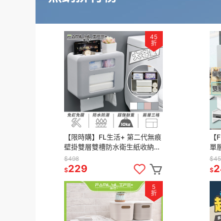
45
折
【限時購】FL生活+ 第二代無痕
【
壁掛雙層雙槽防水衛生紙收納盒
單
_A-028 免釘免鑽無痕貼 一貼即
告
$498
$45
固定 上層可置物
建
229
2
$
$
5
折