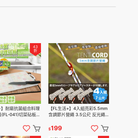
43
折
+】耐磨抗菌組合料理
【FL生活+】4入組亮彩5.5mm
(FL-041)切菜砧板
含調節片營繩 3.5公尺 反光繩
板 粘板 菜板砧板 環
夜光營繩 天幕營繩 帳篷營繩 營
菜砧板
繩 螢光營繩 露營
199
$