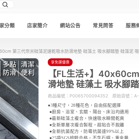
家分類
店家簡介
網站公告
常見問答
服務
x60cm 第三代奈米硅藻泥速乾吸水防滑地墊 硅藻土 吸水腳踏墊 硅藻泥 
享免運優惠
【FL生活+】40x60
滑地墊 硅藻土 吸水腳踏
商品編號：
P0065700094352
原始貨號：
A-
●
3
種尺寸，
28
種花色，自由搭配選擇
●廚房、浴室、玄關、陽台、床沿均適用
●最新硅藻土複合，快速吸水瞬間乾爽
●全新單層次複合製程，超貼合不脫離
●全新抗菌配方，防霉抗菌達
99%
以上
●
25
項
SGS
檢驗合格，不含石綿、重金屬