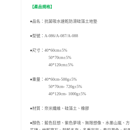
【產品規格】
●品名：抗菌吸水速乾防滑硅藻土地墊
●型號：
A-086/A-087/A-088
●尺寸：
40*60cm
±
5%
50*70cm
±
5%
40*120cm
±
5%
●重量：
40*60cm-500g
±
5%
50*70cm-
720g
±
5%
40*120cm-
1000g
±
5%
●材質：奈米纖維、硅藻土、橡膠
●顏色：藍色狂想、紫色夢境、無限想像、水墨山嵐、