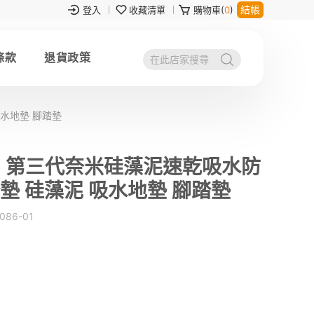
結帳
登入
收藏清單
購物車(
0
)
條款
退貨政策
吸水地墊 腳踏墊
cm 第三代奈米硅藻泥速乾吸水防
墊 硅藻泥 吸水地墊 腳踏墊
086-01