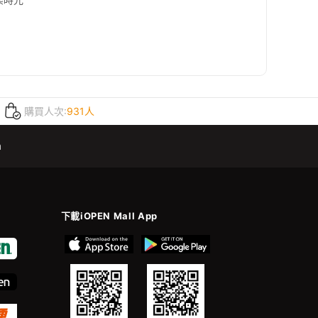
樂時光
購買人次:
931人
m
下載iOPEN Mall App