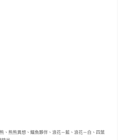
熊、熊熊異想、鱷魚夥伴、浪花－藍、浪花－白、四葉