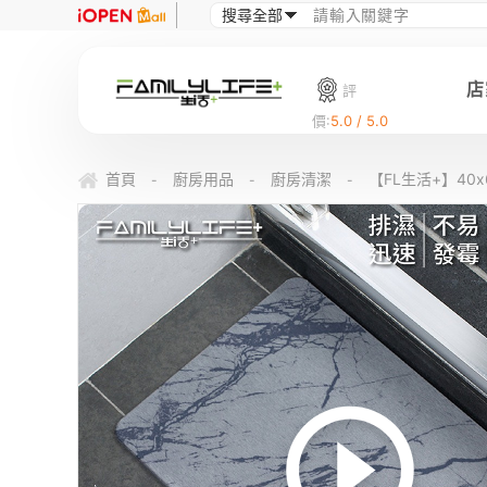
店
評
價:
5.0 / 5.0
首頁
廚房用品
廚房清潔
【FL生活+】40
-
-
-