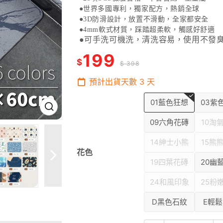
●世界多國專利，獨家配方，熱銷全球
●
3D
防滑設計，放置不滑動，全家都安全
●
4mm
軟式材質，踩踏超柔軟，觸感好舒適
●可手洗可機洗，清洗容易，使用不發
199
$
$ 398
預計出貨天數
3
天
01藍色狂想
03紫
09六角花磚
10淘
14紳士小熊
15熊
花色
19四葉花磚
20幽
24和風印象
25粉
D黑色石紋
E輕