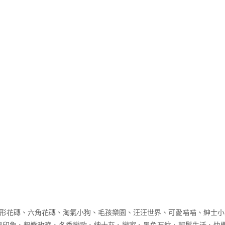
方形花磚、六角花磚、淘氣小狗、毛孩樂園、汪汪世
界
、可愛喵喵、紳士小