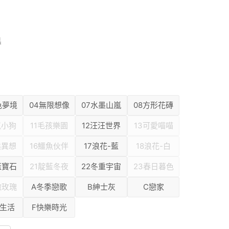
臭
色夢境
04無限想像
07水墨山嵐
08方形花磚
氣小狗
11毛孩樂園
12汪汪世界
13可愛喵喵
熊異想
16鱷魚伙伴
17浪花-藍
18浪花-白
藍寶石
21靛藍冬夜
22冬重宇宙
23春日暮色
嫩玫瑰
A冬季戀歌
B紳士灰
C戀家
鬆生活
F快樂時光