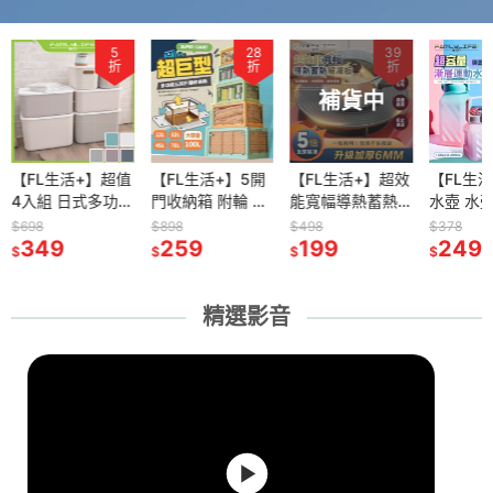
5
28
39
折
折
折
補貨中
【FL生活+】超值
【FL生活+】5開
【FL生活+】超效
【FL生
4入組 日式多功能
門收納箱 附輪 折
能寬幅導熱蓄熱
水壺 水
可疊加 附蓋 收納
疊收納箱 摺疊收
解凍板
壺 大容
$698
$898
$498
$378
箱 內衣收納 內衣
349
納箱 收納櫃 收納
259
24cm/26cm 解
199
蓋水壺 
249
$
$
$
$
褲收納 收納盒 收
箱 置物箱 衣服收
凍板 導熱板 退冰
運動水壺
納籃 整理盒 置物
納 衣物收納 零食
板 解凍盤 節能板
壺 2000
籃 箱子
收納 棉被收納
食物解凍板 解凍
1500ml
精選影音
導