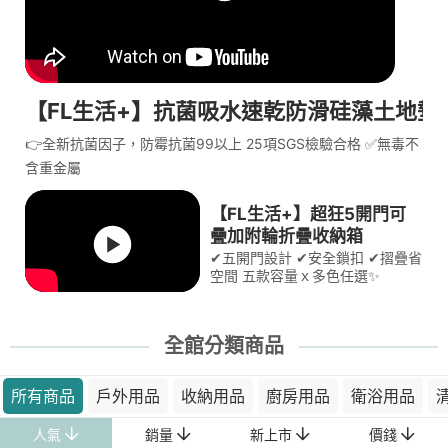
【FL生活+】抗菌吸水速乾防滑硅藻土地墊
👉全新抗菌因子，防霉抗菌99以上 25項SGS檢驗合格 ✅無毒不
含重金屬
【FL生活+】超狂5開門可
疊加附輪折疊收納箱
✔五開門設計 ✔安全鎖扣 ✔摺疊省
空間 五款容量ｘ多色任選✨
全館分類商品
所有商品
戶外用品
收納用品
廚房用品
衛浴用品
人氣
銷量
新上市
價錢