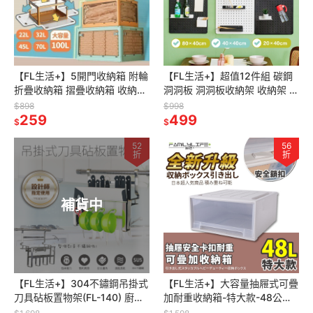
【FL生活+】5開門收納箱 附輪
【FL生活+】超值12件組 碳鋼
折疊收納箱 摺疊收納箱 收納櫃
洞洞板 洞洞板收納架 收納架 洞
收納箱 置物箱 衣服收納 衣物收
洞板架 洞洞板置物架 洞洞鐵板
$898
$998
納 零食收納 棉被收納
259
置物架 金屬洞洞板
499
$
$
52
56
折
折
補貨中
【FL生活+】304不鏽鋼吊掛式
【FL生活+】大容量抽屜式可疊
刀具砧板置物架(FL-140) 廚房
加耐重收納箱-特大款-48公升
掛架 廚房收納 免鑽孔廚房浴室
抽屜收納櫃 抽屜櫃 整理箱 免安