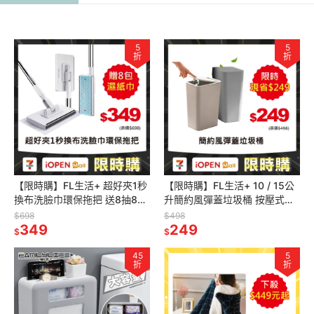
5
5
折
折
【限時購】FL生活+ 超好夾1秒
【限時購】FL生活+ 10 / 15公
換布洗臉巾環保拖把 送8抽8包
升簡約風彈蓋垃圾桶 按壓式垃
濕紙巾
圾桶 按壓垃圾桶 浴室垃圾桶
$698
$498
349
249
$
$
45
5
折
折