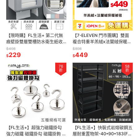
【限時購】FL生活+ 第二代無
【7-ELEVEN 門市團購】雙面
痕壁掛雙層雙槽防水衛生紙收
複合特重羊羔絨x法蘭絨保暖被
納盒_A-028 免釘免鑽無痕貼
毯 冷氣毯 單人被 雙人加大棉被
$498
$898
一貼即固定 上層可置物
229
毯子 涼毯 珊瑚絨
449
$
$
76
58
折
折
【FL生活+】超強力磁鐵掛勾
【FL生活+】快裝式岩熔碳鋼五
強力磁鐵 磁鐵掛勾 磁鐵掛鉤 強
層耐重置物架-40*90*183(FL-