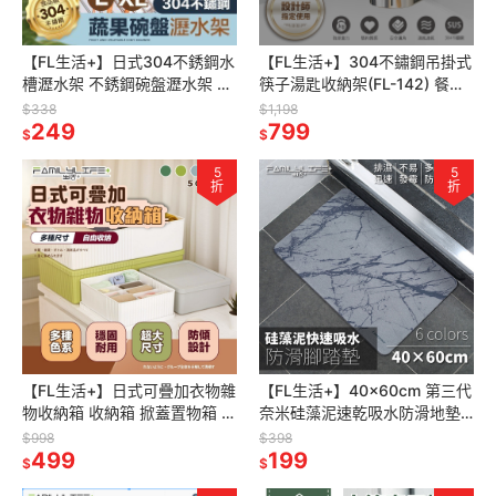
【FL生活+】日式304不銹鋼水
【FL生活+】304不鏽鋼吊掛式
槽瀝水架 不銹鋼碗盤瀝水架 不
筷子湯匙收納架(FL-142) 餐具
鏽鋼瀝水架 伸縮瀝水 伸縮瀝水
架 餐具盒 廚房收納 免鑽孔廚房
$338
$1,198
架 廚房水槽瀝水架 隔熱架
249
浴室置物架 筷子架
799
$
$
5
5
折
折
【FL生活+】日式可疊加衣物雜
【FL生活+】40x60cm 第三代
物收納箱 收納箱 掀蓋置物箱 收
奈米硅藻泥速乾吸水防滑地墊
納 收納盒 收納置物籃 整理盒
硅藻土 吸水腳踏墊 硅藻泥 吸水
$998
$398
隔板整理
499
地墊 腳踏墊
199
$
$