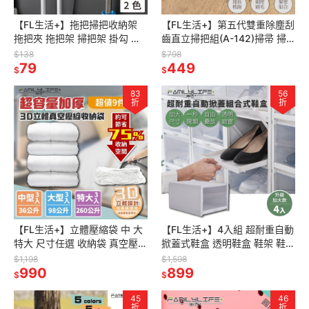
【FL生活+】拖把掃把收納架
【FL生活+】第五代雙重除塵刮
拖把夾 拖把架 掃把架 掛勾 掛
齒直立掃把組(A-142)掃帚 掃
架 收納架 浴室收納 浴室收納架
把 掃把畚箕組 掃把組 站立式掃
$138
$798
置物架 掛勾 陽台掛勾
79
把
449
$
$
83
56
折
折
【FL生活+】立體壓縮袋 中 大
【FL生活+】4入組 超耐重自動
特大 尺寸任選 收納袋 真空壓縮
掀蓋式鞋盒 透明鞋盒 鞋架 鞋櫃
袋 真空收納袋 棉被收納袋 棉被
鞋櫃收納 鞋櫃收納櫃 抽屜式鞋
$1,198
$1,598
收納 衣櫃收納 壓縮袋
990
盒
899
$
$
45
46
折
折