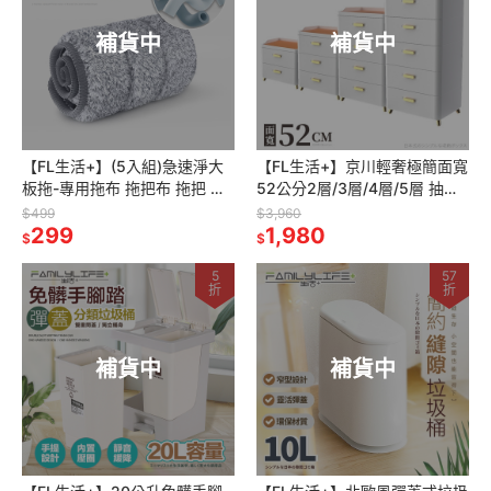
補貨中
補貨中
【FL生活+】(5入組)急速淨大
【FL生活+】京川輕奢極簡面寬
板拖-專用拖布 拖把布 拖把 替
52公分2層/3層/4層/5層 抽屜
換拖把布 超細纖維 方型拖把布
收納櫃 抽屜櫃 床頭櫃 抽屜櫃
$499
$3,960
299
收納櫃
1,980
$
$
5
57
折
折
補貨中
補貨中