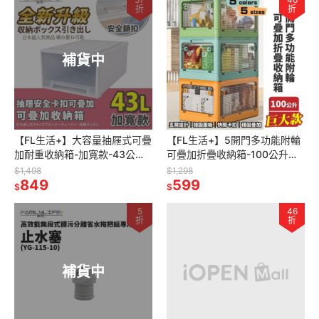
折
折
補貨中
【FL生活+】大容量抽屜式可疊
【FL生活+】5開門多功能附輪
加耐重收納箱-加寬款-43公升
可疊加折疊收納箱-100公升巨
抽屜收納櫃 抽屜櫃 整理箱 免安
大款(YG-141)收納櫃 置物箱 側
$1,498
$1,298
裝 衣物收納櫃
849
開收納箱 玩具收納箱
599
$
$
5
46
折
折
補貨中