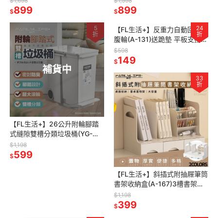
$1,698
$1,598
899
置物架 廚房置物架
裝 衣物收納櫃
899
$
$
5
24
【FL生活+】反重力自動回彈健
折
折
腹輪(A-131)送跪墊 平板支撐訓
練器 健腹輪 坦克健腹輪 健身滾
$598
輪 滾輪健腹輪
149
$
補貨中
33
折
【FL生活+】26公升附輪腳踏
式縫隙雙槽分類垃圾桶(YG-
193) 回收垃圾桶 垃圾桶 分類
$1,198
垃圾桶 窄垃圾桶 腳踩垃圾桶
599
$
【FL生活+】斜插式附抽屜筆筒
書架收納盒(A-167)3槽書架分
格 斜插式筆筒 隱藏式抽屜把手
$1,198
隔板可移動 書架
399
$