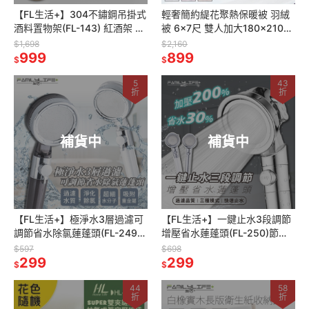
【FL生活+】304不鏽鋼吊掛式
輕奢簡約緹花聚熱保暖被 羽絨
酒料置物架(FL-143) 紅酒架 收
被 6x7尺 雙人加大180x210公
納架 免鑽孔廚房浴室置物架 廚
分 2款3色任選 棉被 冬被 被子
$1,698
$2,160
房調料置物架
999
被胎
899
$
$
5
43
折
折
補貨中
補貨中
【FL生活+】極淨水3層過濾可
【FL生活+】一鍵止水3段調節
調節省水除氯蓮蓬頭(FL-249加
增壓省水蓮蓬頭(FL-250)節水
壓蓮蓬頭 蓮蓬頭 過濾棉 除濾棉
蓮蓬頭 加壓蓮蓬頭 蓮蓬頭 加壓
$597
$698
過濾晶球 淋浴水管
299
蓮蓬頭 浴室蓮蓬頭 淋浴
299
$
$
44
58
折
折