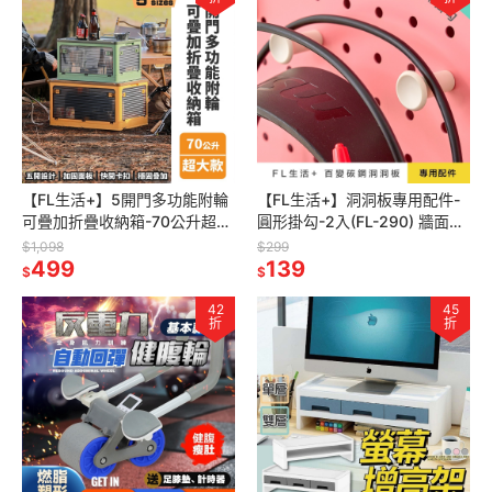
【FL生活+】5開門多功能附輪
【FL生活+】洞洞板專用配件-
可疊加折疊收納箱-70公升超大
圓形掛勾-2入(FL-290) 牆面收
款(YG-140)收納櫃 置物箱 側開
納 牆面裝飾 洞洞板配件 掛勾
$1,098
$299
收納箱 玩具收納箱
499
雙腳勾 墻上置物架
139
$
$
42
45
折
折