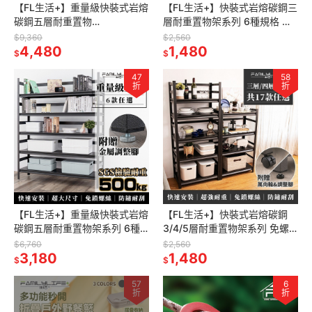
【FL生活+】重量級快裝式岩熔
【FL生活+】快裝式岩熔碳鋼三
碳鋼五層耐重置物
層耐重置物架系列 6種規格 免
架-50*150*183(FL-285) 免螺
螺絲角鋼 展示架 層架 置物架
$9,360
$2,560
絲 角鋼架 展示架 層架 廚
4,480
廚房層架 廚房收納架 書櫃
1,480
$
$
47
58
折
折
【FL生活+】重量級快裝式岩熔
【FL生活+】快裝式岩熔碳鋼
碳鋼五層耐重置物架系列 6種
3/4/5層耐重置物架系列 免螺
規格任選 角鋼架 鐵架 貨架 鐵
絲角鋼 展示架 層架 置物架 廚
$6,760
$2,560
力士架 免螺絲 耐重架 陳列架
3,180
房層架 廚房收納架 貨架
1,480
$
$
57
6
折
折