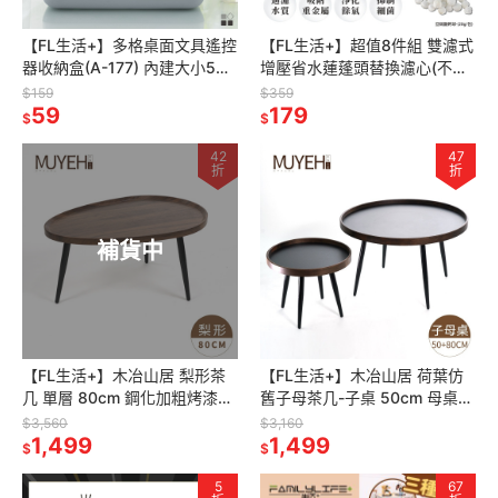
【FL生活+】多格桌面文具遙控
【FL生活+】超值8件組 雙濾式
器收納盒(A-177) 內建大小5分
增壓省水蓮蓬頭替換濾心(不含
格 文具 妝品 遙控器及小物 適
蓮蓬頭) 過濾棉+除氯晶球
$159
$359
合各種桌面收納
59
179
$
$
42
47
折
折
補貨中
【FL生活+】木冶山居 梨形茶
【FL生活+】木冶山居 荷葉仿
几 單層 80cm 鋼化加粗烤漆桌
舊子母茶几-子桌 50cm 母桌
腳 餐桌 客廳桌 矮桌 客廳桌 沙
80cm鋼化加粗烤漆桌腳 防摔
$3,560
$3,160
發桌WO-026
1,499
圍檔設計 子母桌
1,499
$
$
5
67