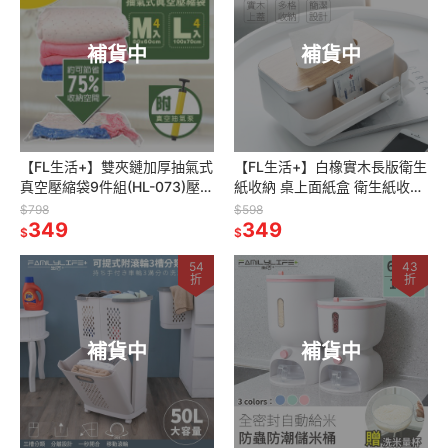
補貨中
補貨中
【FL生活+】雙夾鏈加厚抽氣式
【FL生活+】白橡實木長版衛生
真空壓縮袋9件組(HL-073)壓縮
紙收納 桌上面紙盒 衛生紙收納
袋 真空收納袋 衣物收納袋 棉被
衛生紙盒 面紙收納盒 適用好市
$798
$598
收納袋 平面式 免抽氣
349
多衛生紙 4層衛生紙盒可用
349
$
$
54
43
折
折
補貨中
補貨中