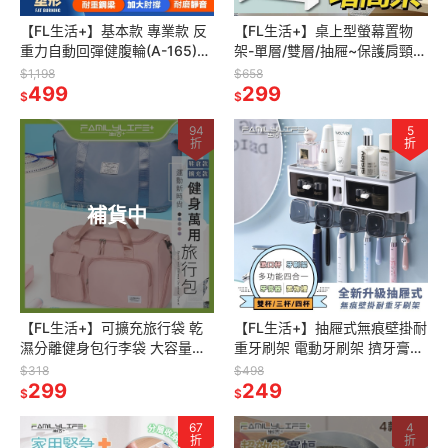
【FL生活+】基本款 專業款 反
【FL生活+】桌上型螢幕置物
重力自動回彈健腹輪(A-165)坦
架-單層/雙層/抽屜~保護肩頸脊
克輪送跪墊再送計時器~真正採
椎~告別脖子痠痛~保持桌面整
$1,198
$658
用TPR超靜音耐磨防滑滾輪
499
齊~內建抽屜~文具小物分隔收
299
$
$
納
94
5
折
折
補貨中
【FL生活+】可擴充旅行袋 乾
【FL生活+】抽屜式無痕壁掛耐
濕分離健身包行李袋 大容量手
重牙刷架 電動牙刷架 擠牙膏器
提行李袋-運動旅行袋 旅行包袋
浴室收納 浴室收納架 無痕牙刷
$318
$498
健身包 游泳包 大手提袋包
299
架 牙刷 牙刷收納 牙刷杯
249
$
$
67
4
折
折