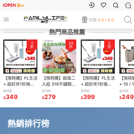
評價:
5.0 / 5.0
熱門商品推薦
5
34
5
折
折
折
【限時購】FL生活
【限時購】超值二
【限時購】FL生活
【限時
+ 超好夾1秒換布
入組 316不鏽鋼含
+ 超好夾1秒換布
+ 10 
洗臉巾環保拖把
蓋隔熱碗 1200ml
洗臉巾環保拖把
風彈蓋
$698
$798
$798
$498
送8抽8包濕紙巾
349
送湯叉匙 不鏽鋼
279
送8抽8包濕紙巾
399
壓式垃
249
$
$
$
$
餐具 泡麵碗 隔熱
垃圾桶
碗
桶
熱銷排行榜