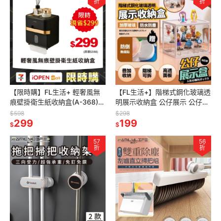
折
折
【限時購】FL生活+ 輕奢風無
【FL生活+】階梯式鋼化玻璃透
痕壁掛衛生紙收納盒(A-368)衛
明展示收納盒 公仔展示 公仔展
生紙收納盒 附無痕貼片
示盒 公仔收納 公仔收納盒 公仔
$598
$298
299
盒 壓克力展示盒 壓克力模型
199
$
$
57
56
折
折