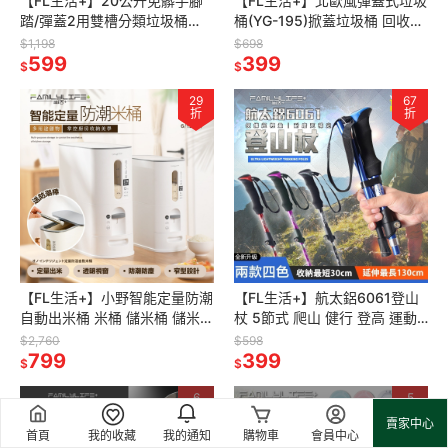
【FL生活+】20公升免髒手腳
【FL生活+】北歐風彈蓋式垃圾
踏/彈蓋2用雙槽分類垃圾桶
桶(YG-195)掀蓋垃圾桶 回收垃
(YG-194)回收垃圾桶 垃圾桶 窄
圾桶 垃圾桶 垃圾桶北歐 帶蓋垃
$1,198
$698
垃圾桶 腳踩垃圾桶
599
圾桶 換袋垃圾桶 窄版
399
$
$
29
67
折
折
【FL生活+】小野智能定量防潮
【FL生活+】航太鋁6061登山
自動出米桶 米桶 儲米桶 儲米箱
杖 5節式 爬山 健行 登高 運動
儲米罐 米箱 裝米桶 飼料桶 密
旅遊
$2,760
$598
封罐 防潮米桶
799
399
$
$
6
5
折
折
賣家中心
首頁
我的收藏
我的通知
購物車
會員中心