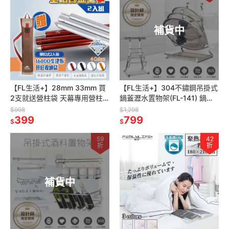
補貨中
【FL生活+】28mm 33mm 買
【FL生活+】304不鏽鋼吊掛式
2支就送營柱袋 天幕專用營柱
鍋蓋瀝水置物架(FL-141) 鍋蓋
天幕專用營柱 帳蓬 客廳帳 四角
架 掛勾 免鑽孔廚房浴室置物架
$998
$1,298
帳 天幕桿
399
廚房調料置物架
799
$
$
59
42
折
折
補貨中