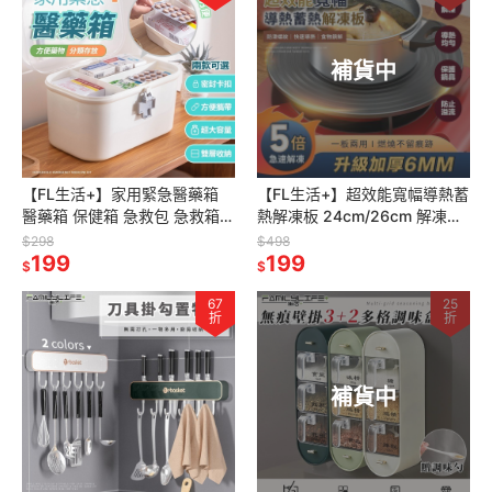
補貨中
【FL生活+】家用緊急醫藥箱
【FL生活+】超效能寬幅導熱蓄
醫藥箱 保健箱 急救包 急救箱
熱解凍板 24cm/26cm 解凍板
藥品收納 藥品收納盒 藥品收納
導熱板 退冰板 解凍盤 節能板
$298
$498
箱 藥箱 醫護箱
199
食物解凍板 解凍導
199
$
$
67
25
折
折
補貨中