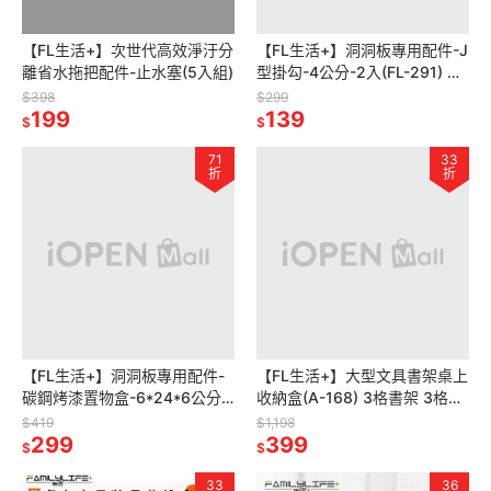
【FL生活+】次世代高效淨汙分
【FL生活+】洞洞板專用配件-J
離省水拖把配件-止水塞(5入組)
型掛勾-4公分-2入(FL-291) 牆
面收納 牆面裝飾 洞洞板配件 掛
$398
$299
199
勾 雙腳勾 掛勾
139
$
$
71
33
折
折
【FL生活+】洞洞板專用配件-
【FL生活+】大型文具書架桌上
碳鋼烤漆置物盒-6*24*6公分
收納盒(A-168) 3格書架 3格抽
(FL-298)牆面收納 牆面裝飾 置
屜 階梯式筆筒 可獨立使用 收納
$419
$1,198
物架 收納盒 收納架
299
架 書架 化妝品收納
399
$
$
33
36