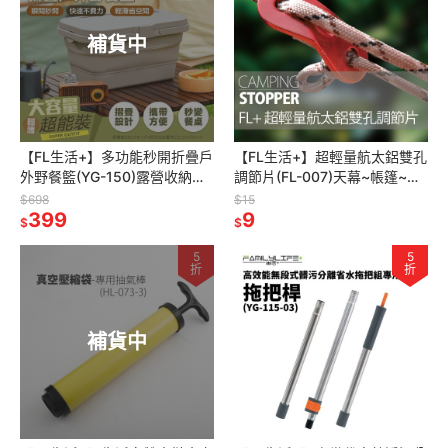
補貨中
【FL生活+】多功能秒開折疊戶
【FL生活+】超輕量航太鋁雙孔
外野餐籃(YG-150)露營收納籃
調節片(FL-007)天幕~帳篷~客
手提籃 摺疊收納籃 摺疊籃 收納
廳帳~炊事帳~營繩必備~止滑
$698
$15
籃 桌子 野餐 野餐桌
399
片~風繩扣~固定片
9
$
$
5
5
折
折
補貨中