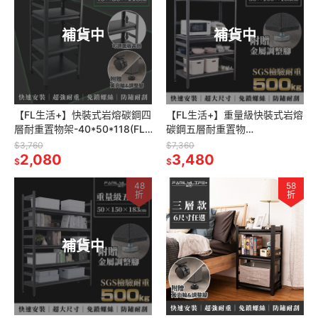
補貨中
補貨中
【FL生活+】快裝式岩熔碳鋼四
【FL生活+】重量級快裝式岩熔
層耐重置物架-40*50*118(FL-
碳鋼五層耐重置物
265) 免螺絲 角鋼架 展示架 層
架-50*100*183(FL-281-A)免
$3,760
$7,360
架 廚房層架
2,080
螺絲 角鋼架 展示架 層架
3,480
$
$
48
58
折
折
補貨中