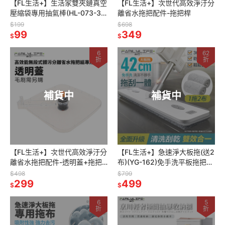
【FL生活+】生活家雙夾鏈真空
【FL生活+】次世代高效淨汙分
壓縮袋專用抽氣棒(HL-073-3)
離省水拖把配件-拖把桿
真空壓縮收納袋抽氣筒 抽氣桶
$199
$698
手動抽氣棒
99
349
$
$
6
62
折
折
補貨中
補貨中
【FL生活+】次世代高效淨汙分
【FL生活+】急速淨大板拖(送2
離省水拖把配件-透明蓋+拖把
布)(YG-162)免手洗平板拖把
旋轉鈕
免手洗拖把 大板拖 平板拖 平板
$498
$799
299
拖把 懶人拖把 拖把
499
$
$
6
5
折
折