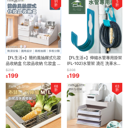
91
5
折
折
【FL生活+】簡約風抽屜式化妝
【FL生活+】伸縮水管專用掛架
品收納盒 化妝品收納 化妝盒 收
(FL-102)水管架 澆花 洗車水槍
納盒 整理盒 桌上收納盒 桌上置
水管掛鉤 水龍頭掛勾 伸縮水管
$218
$398
物 桌面收納盒
199
收納掛架 水管掛架
199
$
$
68
63
折
折