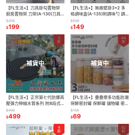
【FL生活+】刀具掛勾置物架
【FL生活+】無痕壁掛3+2 多
廚房置物架 刀架(A-130)刀具
格調味盒(A-135)附調味勺 調
收納 刀架砧板架 掛式置物架 收
味料收納盒 調味料收納架 調味
$298
$598
納置物架 無痕菜刀架
199
料收納 調味料架 調味盒
149
$
$
5
44
折
折
補貨中
補貨中
【FL生活+】正宗第七代防爆高
【FL生活+】疊疊樂多功能防潮
壓彈力伸縮水管系列 附8段式
保鮮密封罐 保鮮罐 儲物罐 密封
水槍 氣密式轉接頭 高壓水管 增
儲物罐 密封收納罐 密封盒 密封
$998
$158
壓水管 8段式水槍 水槍
499
罐 收納罐 食物密封罐
69
$
$
4
62
折
折