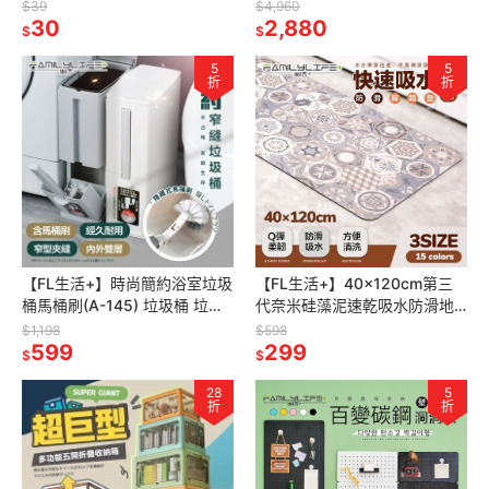
力磁鐵掛鉤 磁性掛勾 磁吸掛勾
273)免螺絲 角鋼架 展示架 層
$39
$4,960
露營掛勾 吸鐵掛勾
30
架 廚房層架 書
2,880
$
$
5
5
折
折
【FL生活+】時尚簡約浴室垃圾
【FL生活+】40x120cm第三
桶馬桶刷(A-145) 垃圾桶 垃圾
代奈米硅藻泥速乾吸水防滑地
筒 夾縫垃圾桶 廁所垃圾桶 窄垃
墊 硅藻土 吸水腳踏墊 硅藻泥
$1,198
$598
圾桶 縫隙垃圾桶
599
吸水地墊 腳踏墊
299
$
$
28
5
折
折