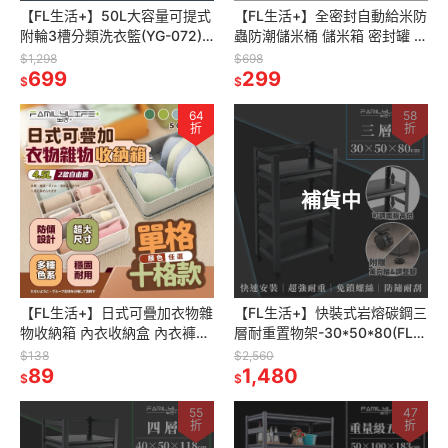
【FL生活+】50L大容量可提式
【FL生活+】全密封自動給米防
附輪3槽分類洗衣籃(YG-072)
蟲防潮儲米桶 儲米箱 密封罐 米
分類洗衣籃 髒衣籃 洗衣籃推車
桶 米箱 防潮儲米桶 防潮米桶
$1,298
$698
雙層洗衣籃
699
防蟲米桶 飼料桶
299
$
$
64
58
折
折
補貨中
【FL生活+】日式可疊加衣物雜
【FL生活+】快裝式岩熔碳鋼三
物收納箱 內衣收納盒 內衣褲收
層耐重置物架-30*50*80(FL-
納盒 襪子收納盒 內褲收納 內衣
257)免螺絲 角鋼架 展示架 層
$138
$2,560
褲收納 收納盒 整理盒 收納
89
架 廚房層架 書架
1,480
$
$
55
47
折
折