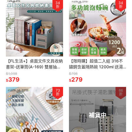
34
34
折
折
【FL生活+】桌面文件文具收納
【限時購】超值二入組 316不
書架-送筆筒(A-169) 雙層抽屜
鏽鋼含蓋隔熱碗 1200ml 送湯
可當書架 側邊提把移動方便 小
叉匙 不鏽鋼餐具 泡麵碗 隔熱碗
$1,098
$798
物收納 桌上收納
379
279
$
$
73
66
折
折
補貨中