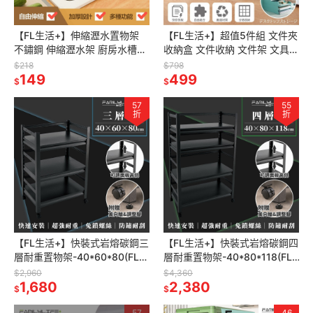
【FL生活+】伸縮瀝水置物架
【FL生活+】超值5件組 文件夾
不鏽鋼 伸縮瀝水架 廚房水槽置
收納盒 文件收納 文件架 文具收
物架 廚房瀝水架 水槽收納架 水
納盒 桌上收納 桌上收納盒 辦公
$218
$798
槽瀝水架 碗盤收納瀝水架
149
室收納 桌上文件收納
499
$
$
57
55
折
折
【FL生活+】快裝式岩熔碳鋼三
【FL生活+】快裝式岩熔碳鋼四
層耐重置物架-40*60*80(FL-
層耐重置物架-40*80*118(FL-
260)免螺絲 角鋼架 展示架 層
268) 免螺絲 角鋼架 展示架 層
$2,960
$4,360
架 廚房層架 書架
1,680
架 廚房層架
2,380
$
$
57
46