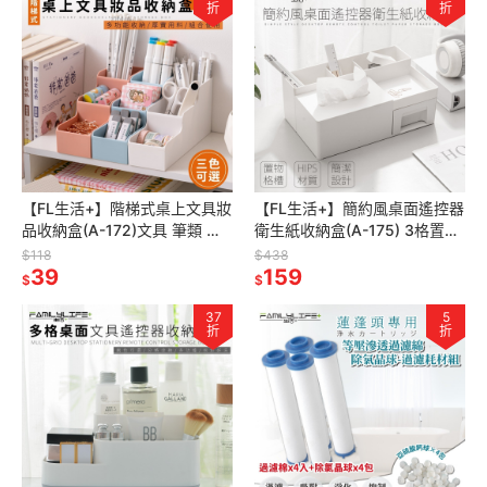
折
折
【FL生活+】階梯式桌上文具妝
【FL生活+】簡約風桌面遙控器
品收納盒(A-172)文具 筆類 口
衛生紙收納盒(A-175) 3格置物
紅 妝品收納 3槽階梯式收納 可
槽 小置物平台 密封式抽屜 分隔
$118
$438
並聯使用 HIPS材質
39
收納 拿取方便
159
$
$
37
5
折
折