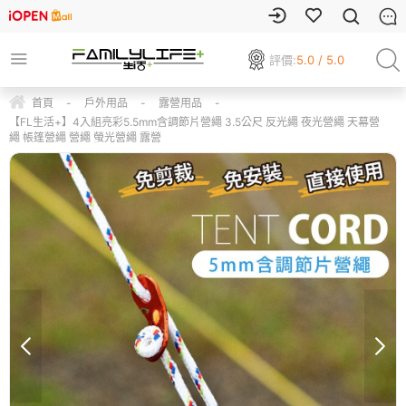
評價:
5.0 / 5.0
首頁
-
戶外用品
-
露營用品
-
【FL生活+】4入組亮彩5.5mm含調節片營繩 3.5公尺 反光繩 夜光營繩 天幕營
繩 帳篷營繩 營繩 螢光營繩 露營