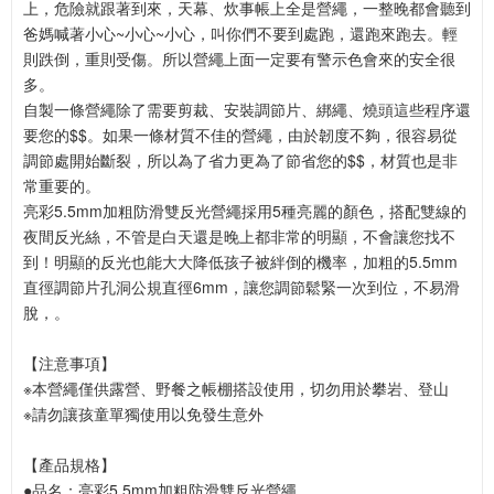
上，危險就跟著到來，天幕、炊事帳上全是營繩，一整晚都會聽到
爸媽喊著小心~小心~小心，叫你們不要到處跑，還跑來跑去。輕
則跌倒，重則受傷。所以營繩上面一定要有警示色會來的安全很
多。
自製一條營繩除了需要剪裁、安裝調節片、綁繩、燒頭這些程序還
要您的$$。如果一條材質不佳的營繩，由於韌度不夠，很容易從
調節處開始斷裂，所以為了省力更為了節省您的$$，材質也是非
常重要的。
亮彩5.5mm加粗防滑雙反光營繩採用5種亮麗的顏色，搭配雙線的
夜間反光絲，不管是白天還是晚上都非常的明顯，不會讓您找不
到！明顯的反光也能大大降低孩子被絆倒的機率，加粗的5.5mm
直徑調節片孔洞公規直徑6mm，讓您調節鬆緊一次到位，不易滑
脫，。
【注意事項】
※本營繩僅供露營、野餐之帳棚搭設使用，切勿用於攀岩、登山
※請勿讓孩童單獨使用以免發生意外
【產品規格】
●品名：亮彩5.5mm加粗防滑雙反光營繩