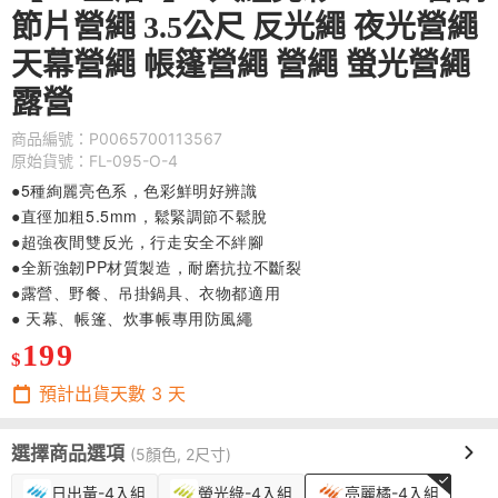
節片營繩 3.5公尺 反光繩 夜光營繩
天幕營繩 帳篷營繩 營繩 螢光營繩
露營
商品編號：P0065700113567
原始貨號：FL-095-O-4
●5種絢麗亮色系，色彩鮮明好辨識
●直徑加粗5.5mm，鬆緊調節不鬆脫
●超強夜間雙反光，行走安全不絆腳
●全新強韌PP材質製造，耐磨抗拉不斷裂
●露營、野餐、吊掛鍋具、衣物都適用
● 天幕、帳篷、炊事帳專用防風繩
199
$
預計出貨天數
3
天
選擇商品選項
(5顏色, 2尺寸)
日出黃-4入組
螢光綠-4入組
亮麗橘-4入組