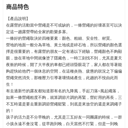
商品特色
【產品說明】
在露營的活動當中營繩是不可或缺的，一條營繩的好壞甚至可以決
定這一趟露營帶給全家的歡樂多寡。
一條好的營繩取決於四種要素：顏色、粗細、安全性、材質。
營地的地面一般分為草地、黃土地或是碎石地，所以營繩的顏色選
擇是很重要的，有露營的朋友一定有過以下經驗，營繩顏色不夠顯
眼，放在草地中間就像塗了隱藏色，一時三刻找不到，尤其是夏天
夜衝的時候，開了大半夜的車都已經頭昏眼花了，家人都在等著能
夠趕快給他們一個休息的空間，在這種炎熱、疲憊的狀況之下偏偏
營繩突然消失，那種壓力引導著壞情緒產生，此趟的不悅由此而
生！
有去過新竹的露友都知道那有名的九降風，手起刀落~風起繩落，
如果一條營繩粗度不夠，就算調節片調的再緊，營釘用的再長，三
不五時還是要去重新調節營繩鬆緊，到底是來放空的還是來調繩子
的！
孩子的活力是不分早晚的，尤其是三五好友一同團露的時候，一群
小孩永遠不會沒電，從早跑到晚，白天當然不打緊，但是一到晚