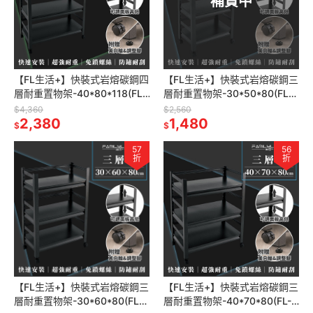
補貨中
【FL生活+】快裝式岩熔碳鋼四
【FL生活+】快裝式岩熔碳鋼三
層耐重置物架-40*80*118(FL-
層耐重置物架-30*50*80(FL-
268) 免螺絲 角鋼架 展示架 層
257)免螺絲 角鋼架 展示架 層
$4,360
$2,560
架 廚房層架
2,380
架 廚房層架 書架
1,480
$
$
57
56
折
折
【FL生活+】快裝式岩熔碳鋼三
【FL生活+】快裝式岩熔碳鋼三
層耐重置物架-30*60*80(FL-
層耐重置物架-40*70*80(FL-