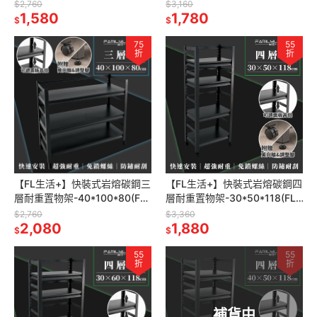
258)免螺絲 角鋼架 展示架 層
261)免螺絲 角鋼架 展示架 層
$2,760
$3,160
架 廚房層架 書架
1,580
架 廚房層架 書架
1,780
$
$
75
55
折
折
【FL生活+】快裝式岩熔碳鋼三
【FL生活+】快裝式岩熔碳鋼四
層耐重置物架-40*100*80(FL-
層耐重置物架-30*50*118(FL-
262) 免螺絲 角鋼架 展示架 層
263)免螺絲 角鋼架 展示架 層
$2,760
$3,360
架 廚房層架
2,080
架 廚房層架 書
1,880
$
$
55
55
折
折
補貨中