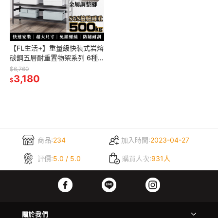
【FL生活+】重量級快裝式岩熔
碳鋼五層耐重置物架系列 6種
規格任選 角鋼架 鐵架 貨架 鐵
$6,760
力士架 免螺絲 耐重架 陳列架
3,180
$
商品:
234
加入時間:
2023-04-27
評價:
5.0 / 5.0
購買人次:
931人
關於我們