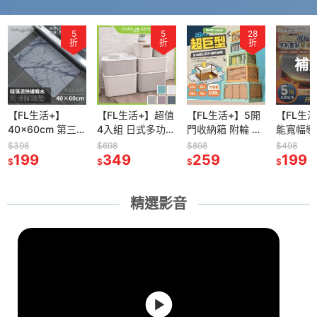
5
5
28
折
折
折
補
【FL生活+】
【FL生活+】超值
【FL生活+】5開
【FL生
40x60cm 第三代
4入組 日式多功能
門收納箱 附輪 折
能寬幅導
奈米硅藻泥速乾
可疊加 附蓋 收納
疊收納箱 摺疊收
解凍板
$398
$698
$898
$498
吸水防滑地墊 硅
199
箱 內衣收納 內衣
349
納箱 收納櫃 收納
259
24cm/2
199
$
$
$
$
藻土 吸水腳踏墊
褲收納 收納盒 收
箱 置物箱 衣服收
凍板 導
硅藻泥 吸水地墊
納籃 整理盒 置物
納 衣物收納 零食
板 解凍
腳踏墊
籃 箱子
收納 棉被收納
食物解凍
精選影音
導