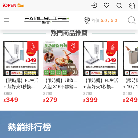
評價:
5.0 / 5.0
熱門商品推薦
5
34
5
折
折
折
【限時購】FL生活
【限時購】超值二
【限時購】FL生活
【限時
+ 超好夾1秒換布
入組 316不鏽鋼含
+ 超好夾1秒換布
+ 10 
洗臉巾環保拖把
蓋隔熱碗 1200ml
洗臉巾環保拖把
風彈蓋
$698
$798
$798
$498
送8抽8包濕紙巾
349
送湯叉匙 不鏽鋼
279
送8抽8包濕紙巾
399
壓式垃
249
$
$
$
$
餐具 泡麵碗 隔熱
垃圾桶
碗
桶
熱銷排行榜