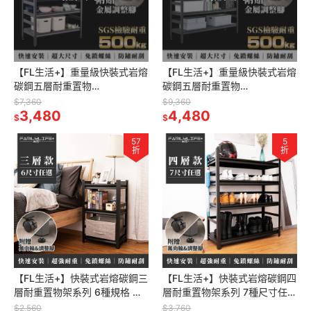
【FL生活+】重量級快裝式岩熔
【FL生活+】重量級快裝式岩熔
碳鋼五層耐重置物
碳鋼五層耐重置物
架-50*100*183(FL-281-A)免
架-50*150*183(FL-285) 免螺
$7,360
$9,360
螺絲 角鋼架 展示架 層架
3,480
絲 角鋼架 展示架 層架 廚
4,480
$
$
57
5
折
折
【FL生活+】快裝式岩熔碳鋼三
【FL生活+】快裝式岩熔碳鋼四
層耐重置物架系列 6種規格 免
層耐重置物架系列 7種尺寸任選
螺絲角鋼 展示架 層架 置物架
角鋼架 鐵架 貨架 鐵力士架 黑
$2,560
$3,760