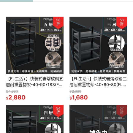
58
56
折
折
【FL生活+】快裝式岩熔碳鋼五
【FL生活+】快裝式岩熔碳鋼三
層耐重置物架-40*90*183(FL-
層耐重置物架-40*60*80(FL-
273)免螺絲 角鋼架 展示架 層
260)免螺絲 角鋼架 展示架 層
$4,960
$2,960
架 廚房層架 書
2,880
架 廚房層架 書架
1,680
$
$
54
57
折
折