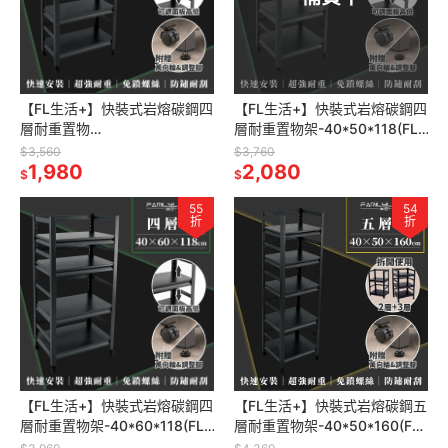
【FL生活+】快裝式岩熔碳鋼四
【FL生活+】快裝式岩熔碳鋼四
層耐重置物
層耐重置物架-40*50*118(FL-
架-30*60*1189(FL-264)免螺
265) 免螺絲 角鋼架 展示架 層
$3,560
$3,760
絲 角鋼架 展示架 層架 廚房層
1,980
架 廚房層架
2,080
$
$
架
55
54
折
折
【FL生活+】快裝式岩熔碳鋼四
【FL生活+】快裝式岩熔碳鋼五
層耐重置物架-40*60*118(FL-
層耐重置物架-40*50*160(FL-
266)免螺絲 角鋼架 展示架 層
270)免螺絲 角鋼架 展示架 層