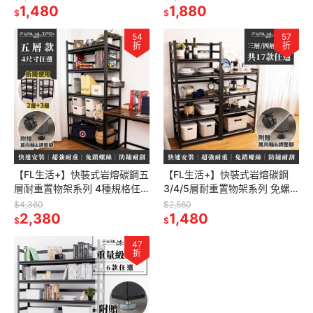
廚房層架 廚房收納架 書櫃
1,480
色角鋼層架 陳列架 層櫃
1,880
$
$
54
57
折
折
【FL生活+】快裝式岩熔碳鋼五
【FL生活+】快裝式岩熔碳鋼
層耐重置物架系列 4種規格任
3/4/5層耐重置物架系列 免螺
選 角鋼架 鐵架 貨架 鐵力士架
絲角鋼 展示架 層架 置物架 廚
$4,360
$2,560
黑色角鋼層架 陳列架 層櫃
2,380
房層架 廚房收納架 貨架
1,480
$
$
47
折