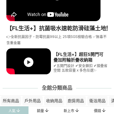
【FL生活+】抗菌吸水速乾防滑硅藻土地墊
👉全新抗菌因子，防霉抗菌99以上 25項SGS檢驗合格 ✅無毒不
含重金屬
【FL生活+】超狂5開門可
疊加附輪折疊收納箱
✔五開門設計 ✔安全鎖扣 ✔摺疊省
空間 五款容量ｘ多色任選✨
全館分類商品
所有商品
戶外用品
收納用品
廚房用品
衛浴用品
人氣
銷量
新上市
價錢