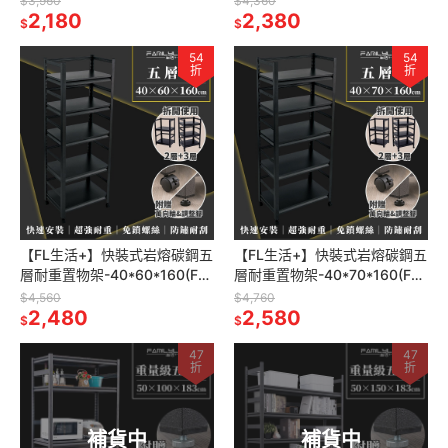
$3,960
$4,360
架 廚房層架 書
2,180
架 廚房層架 書
2,380
$
$
54
54
折
折
【FL生活+】快裝式岩熔碳鋼五
【FL生活+】快裝式岩熔碳鋼五
層耐重置物架-40*60*160(FL-
層耐重置物架-40*70*160(FL-
271)免螺絲 角鋼架 展示架 層
272)免螺絲 角鋼架 展示架 層
$4,560
$4,760
架 廚房層架 書
2,480
架 廚房層架 書
2,580
$
$
47
47
折
折
補貨中
補貨中