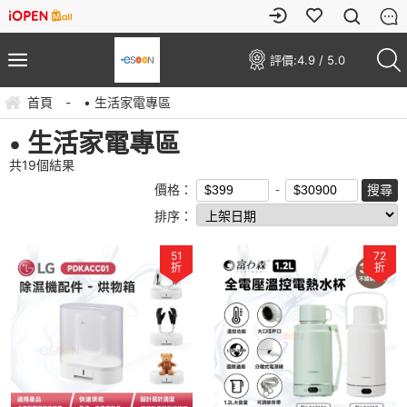
評價:
4.9 / 5.0
首頁
-
• 生活家電專區
• 生活家電專區
共
19
個結果
價格：
排序：
51
72
折
折