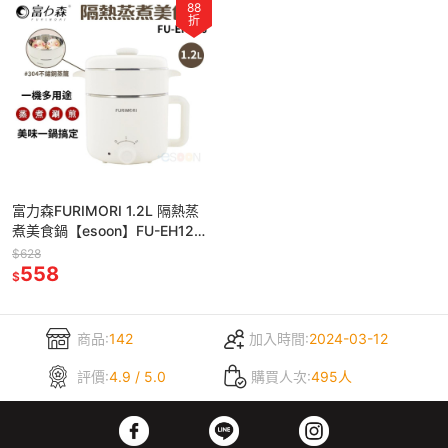
88
折
富力森FURIMORI 1.2L 隔熱蒸
煮美食鍋【esoon】FU-EH126
現貨 免運 宿舍 快煮鍋 蒸煮鍋
$628
電火鍋
558
$
商品:
142
加入時間:
2024-03-12
評價:
4.9 / 5.0
購買人次:
495人