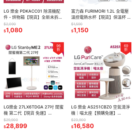
LG 樂金 PDKACC01 除濕機配
富力森 FURIMORI 1.2L 全電壓
件 - 烘物箱【現貨】全新未拆封
溫控電熱水杯【現貨】保溫杯 熱
快速烘乾鞋子 手套 玩偶 雙變頻
水壺 FU-K1210 FU-K1210
$2,090
$1,590
除濕機適用
1,080
1,150
$
$
96
69
折
折
LG樂金 27LX6TDGA 27吋 閨蜜
LG 樂金 AS251CBZ0 空氣清淨
機 第二代【現貨 免運】
機｜喵太座【預購免運】
StanbyME 2 智慧聯網螢幕 移
AeroBooster 空氣清淨機 貓跳
$29,900
$23,900
動電視 觸控螢幕
28,899
台 貓窩 HEPA
16,580
$
$