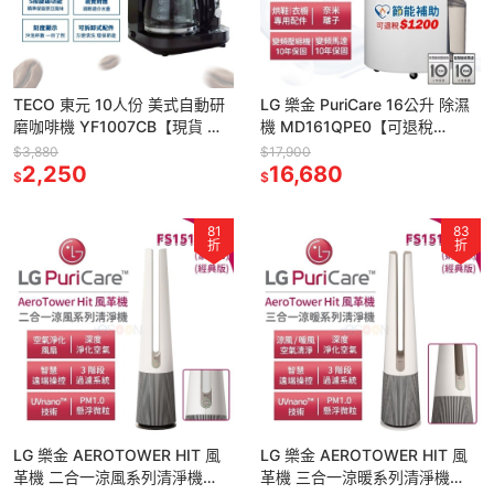
TECO 東元 10人份 美式自動研
LG 樂金 PuriCare 16公升 除濕
磨咖啡機 YF1007CB【現貨 免
機 MD161QPE0【可退稅
運】咖啡機 研磨 美式咖啡機 磨
1200】免運 雙變頻除濕機 WIFI
$3,880
$17,900
豆機 自動保溫
2,250
16,680
$
$
81
83
折
折
LG 樂金 AEROTOWER HIT 風
LG 樂金 AEROTOWER HIT 風
革機 二合一涼風系列清淨機
革機 三合一涼暖系列清淨機