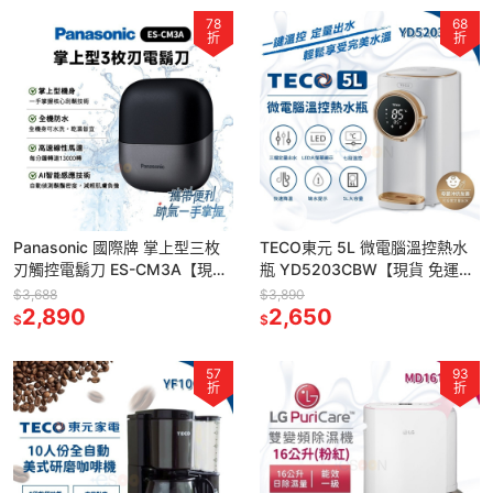
78
68
折
折
Panasonic 國際牌 掌上型三枚
TECO東元 5L 微電腦溫控熱水
刃觸控電鬍刀 ES-CM3A【現
瓶 YD5203CBW【現貨 免運】
貨】小精靈 三刀頭 全機防水 刮
304 熱水壺 快煮壺 熱水瓶 定量
$3,688
$3,890
鬍刀 電鬍刀
2,890
出水 宿舍必備
2,650
$
$
57
93
折
折