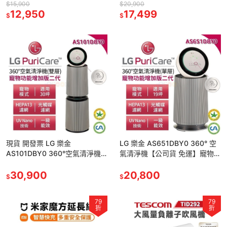
FS151PBK0 現貨 經典版 象牙白
FS151PCJ0 經典版 奶茶棕 清淨
$15,900
$20,900
清淨機
12,950
機
17,499
$
$
現貨 開發票 LG 樂金
LG 樂金 AS651DBY0 360° 空
AS101DBY0 360°空氣清淨機
氣清淨機【公司貨 免運】寵物功
適用30坪【雙層】寵物功能增加
能增加版 二代 適用19坪【單
版二代 HEPA濾網
30,900
層】HEPA濾網
20,800
$
$
79
79
折
折