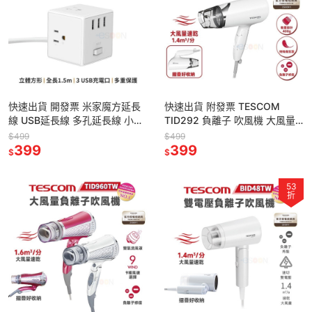
快速出貨 開發票 米家魔方延長
快速出貨 附發票 TESCOM
線 USB延長線 多孔延長線 小米
TID292 負離子 吹風機 大風量
公司貨 自動斷電 插座 充電器 快
【全新 原廠公司貨】輕巧便攜
$499
$499
充頭 小米延長線
399
一年保固 TW 吹風機
399
$
$
53
折