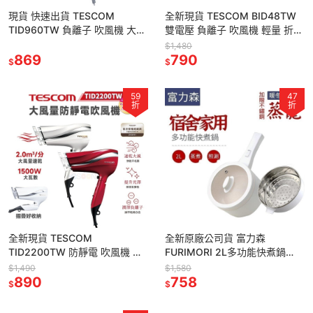
現貨 快速出貨 TESCOM
全新現貨 TESCOM BID48TW
TID960TW 負離子 吹風機 大風
雙電壓 負離子 吹風機 輕量 折疊
量【全新原廠貨】輕巧便攜 強力
式 原廠貨 一年保固 吹風機 國際
$1,480
速乾 一年保固 吹風機
869
電壓 旅用
790
$
$
59
47
折
折
全新現貨 TESCOM
全新原廠公司貨 富力森
TID2200TW 防靜電 吹風機 大
FURIMORI 2L多功能快煮鍋
風量 輕巧便攜 可折疊 原廠貨 一
【附蒸籠】FU-EH217W 快煮鍋
$1,490
$1,580
年保固 吹風機 保濕
890
電火鍋 不沾鍋 宿舍必備
758
$
$