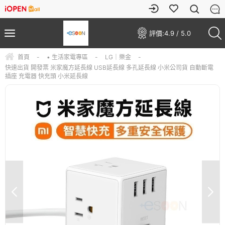
評價:
4.9 / 5.0
首頁
-
• 生活家電專區
-
LG｜樂金
-
快速出貨 開發票 米家魔方延長線 USB延長線 多孔延長線 小米公司貨 自動斷電
插座 充電器 快充頭 小米延長線