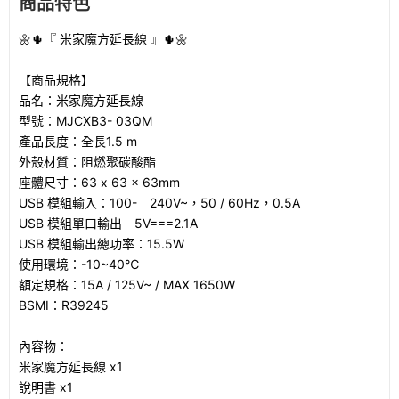
商品特色
🌼🌵『 米家魔方延長線 』🌵🌼
【商品規格】
品名：米家魔方延長線
型號：MJCXB3- 03QM
產品長度：全長1.5 m
外殼材質：阻燃聚碳酸酯
座體尺寸：63 x 63 x 63mm
USB 模組輸入：100- 240V~，50 / 60Hz，0.5A
USB 模組單口輸出 5V===2.1A
USB 模組輸出總功率：15.5W
使用環境：-10~40℃
額定規格：15A / 125V~ / MAX 1650W
BSMI：R39245
內容物：
米家魔方延長線 x1
說明書 x1