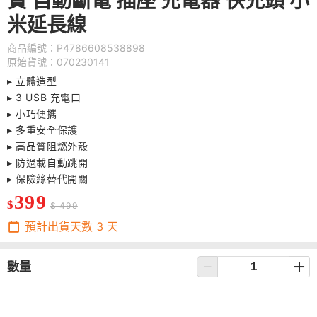
貨 自動斷電 插座 充電器 快充頭 小
米延長線
商品編號：P4786608538898
原始貨號：070230141
▸ 立體造型
▸
3 USB 充電口
▸
小巧便攜
▸
多重安全保護
▸
高品質阻燃外殼
▸
防過載自動跳開
▸
保險絲替代開關
399
$
$ 499
預計出貨天數
3
天
數量