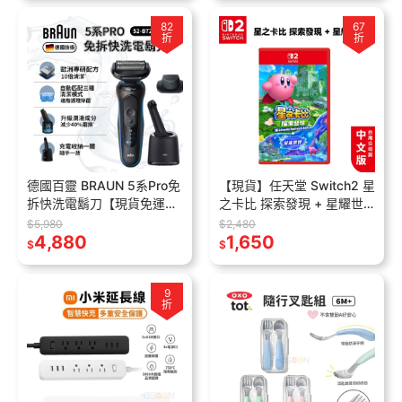
82
67
折
折
德國百靈 BRAUN 5系Pro免
【現貨】任天堂 Switch2 星
拆快洗電鬍刀【現貨免運】
之卡比 探索發現 + 星耀世
52-M7500cc 電動刮鬍刀
界 中文版 NS2 遊戲片 公司
$5,980
$2,480
全機水洗 尾牙 禮物 薄荷色
4,880
貨 卡比之星 卡比
1,650
$
$
9
折