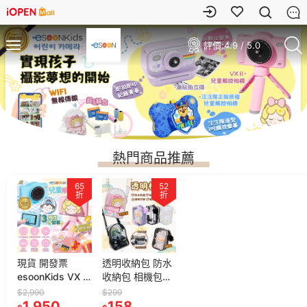
評價:
4.9 / 5.0
熱門商品推薦
65
52
折
折
現貨 開發票
透明收納包 防水
esoonKids VX II
收納包 相機包
4900萬 兒童觸
【現貨】曬娃包
$2,990
$299
控相機【贈
1,950
遛娃包 外出包 痛
158