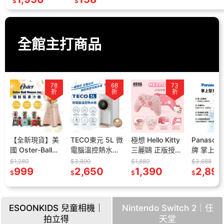
$
$
64G+保貼+支
包 娃娃包 透明娃
架】兒童相機 照
包 相機收納
相機 相機
esoon
全館主打商品
68
73
78
折
折
折
TECO東元 5L 微
極想 Hello Kitty
Panasonic 國際
現貨 任天
電腦溫控熱水瓶
三麗鷗 正版授權
牌 掌上型三枚刃
Switch 2
士
YD5203CBW【
遊戲手把【現
觸控電鬍刀 ES-
CON 控
$3,890
$1,880
$3,688
$2,990
機
現貨 免運】304
2,650
貨】支援NS2
1,390
CM3A【現貨】
2,890
NS2 台
2,48
$
$
$
$
隨
熱水壺 快煮壺
PC IOS 安卓 凱
小精靈 三刀頭
紅藍手把 
熱水瓶 定量出水
蒂貓 無線手把
全機防水 刮鬍刀
綠 藍黃 無
宿舍必備
控制器
電鬍刀
把
ESOONKIDS 兒童相機｜
Nintendo Switch 2｜任
拍立得
天堂