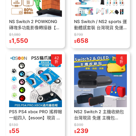
NS Switch 2 POWKONG
NS Switch / NS2 sports 運
磚塊多功能影像轉接器【現
動體感套裝 台灣現貨 免運
貨】65W 支援4K PD快充
握把 方向盤 球拍 劍 腿帶 綁
$1,980
$799
NS2 電視轉接器
1,550
腿 運動配件
658
$
$
42
6
折
折
PS5 PS4 xbox PRO 搖桿帽
NS2 Switch 2 主機收納包
一組四入【esoon】現貨 貓
台灣現貨 免運 主機包
爪手柄搖桿帽 搖桿帽 類比
switch 通用收納包 收納包
$130
$399
帽 保護帽 蘑菇帽
55
便攜包 外出包
239
$
$