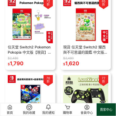
72
65
折
折
任天堂 Switch2 Pokemon
現貨 任天堂 Switch2 耀西
Pokopia 中文版【現貨】
與不可思議的圖鑑 中文版
NS2遊戲片 寶可夢 百變怪
日版【5/21發售】NS2 遊戲
$2,480
$2,480
慢活 沙盒遊戲
1,790
片 瑪利歐 簿可思易 耀西
1,620
$
$
76
77
折
折
賣家中心
首頁
我的收藏
我的通知
購物車
會員中心