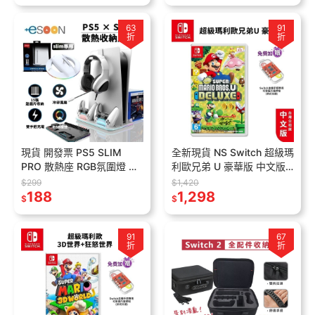
63
91
折
折
現貨 開發票 PS5 SLIM
全新現貨 NS Switch 超級瑪
PRO 散熱座 RGB氛圍燈 雙
利歐兄弟 U 豪華版 中文版
手把充電 PS5底座 散熱架
【esoon電玩】馬力歐 U 瑪
$299
$1,420
收納底座 風扇散熱
188
利兄弟U 瑪莉歐 遊戲
1,298
$
$
91
67
折
折