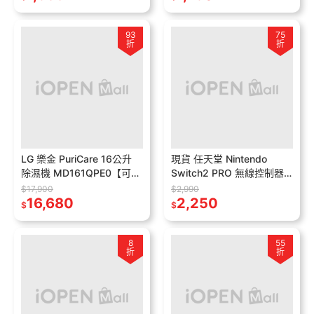
93
75
折
折
LG 樂金 PuriCare 16公升
現貨 任天堂 Nintendo
除濕機 MD161QPE0【可退
Switch2 PRO 無線控制器
稅1200】免運 雙變頻除濕
原廠 NS2 Pro手把 控制器
$17,900
$2,990
機 WIFI
16,680
搖桿 台灣公司貨
2,250
$
$
8
55
折
折