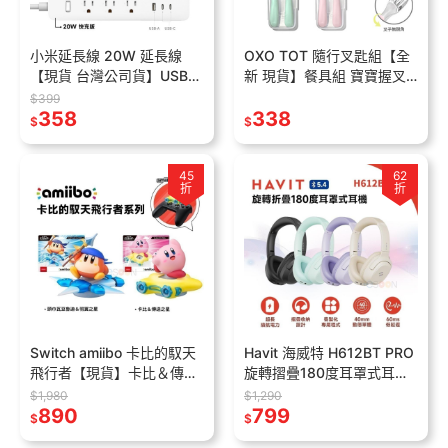
小米延長線 20W 延長線
OXO TOT 隨行叉匙組【全
【現貨 台灣公司貨】USB
新 現貨】餐具組 寶寶握叉
延長線 米家 插座 多孔延長
匙組 兒童餐具 學習叉匙 叉
$399
線 自動斷電 豆腐頭 快充頭
358
子 湯匙 不鏽鋼 學習餐具 含
338
$
$
收納盒
45
62
折
折
Switch amiibo 卡比的馭天
Havit 海威特 H612BT PRO
飛行者【現貨】卡比＆傳送
旋轉摺疊180度耳罩式耳機
之星 頭巾瓦豆魯迪＆羽翼之
【現貨】折疊 旋轉設計 藍
$1,980
$1,290
星 NS2 星之卡比 公仔
890
牙耳機 支援 App
799
$
$