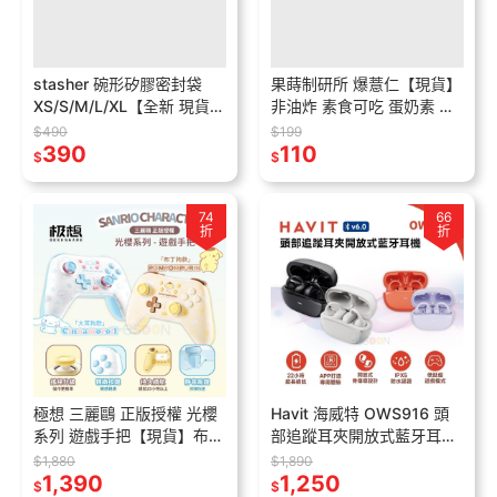
stasher 碗形矽膠密封袋
果蒔制研所 爆薏仁【現貨】
XS/S/M/L/XL【全新 現貨】
非油炸 素食可吃 蛋奶素 五
保鮮袋 可微波 矽膠密封袋
辛素 健康零食 甜味 鹹味 團
$490
$199
食物袋 密封袋 收納袋
390
購 美食 台灣製 追劇必備
110
$
$
74
66
折
折
極想 三麗鷗 正版授權 光櫻
Havit 海威特 OWS916 頭
系列 遊戲手把【現貨】布丁
部追蹤耳夾開放式藍牙耳機
狗 大耳狗 支援NS2 PC IOS
【現貨】開放式 骨傳導 防
$1,880
$1,890
安卓 無線手把 控制器
1,390
水 降噪 雙麥克風 運動耳機
1,250
$
$