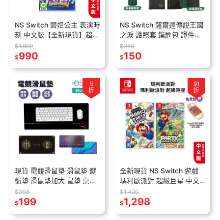
NS Switch 碧姬公主 表演時
NS Switch 薩爾達傳說王國
刻 中文版【全新現貨】超級
之淚 護照套 鑰匙包 證件套
瑪利歐 遊戲片 Princess
【esoon】現貨 王國之淚 限
$1,899
$250
Peach 瑪利歐
990
定版特典 曠野之息 周邊
150
$
$
5
91
折
折
現貨 電競滑鼠墊 滑鼠墊 鍵
全新現貨 NS Switch 遊戲
盤墊 滑鼠墊加大 鼠墊 桌墊
瑪利歐派對 超級巨星 中文
遊戲滑鼠墊 精密鎖邊桌墊
版【esoon】瑪利歐派對
$398
$1,420
學生桌墊
199
mario party 瑪莉歐
1,298
$
$