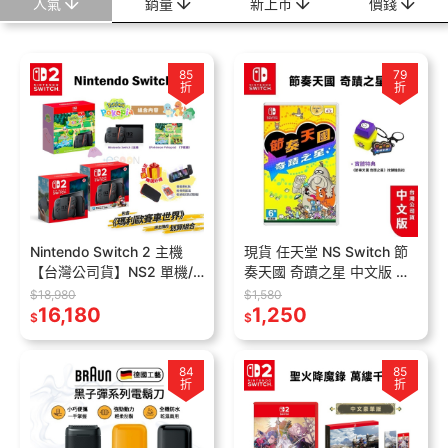
人氣
銷量
新上市
價錢
85
79
折
折
Nintendo Switch 2 主機
現貨 任天堂 NS Switch 節
【台灣公司貨】NS2 單機/
奏天國 奇蹟之星 中文版 台
瑪利歐賽車/Pokopia 現貨
灣公司貨 附特典 節奏天國
$18,980
$1,580
含配件組 原廠保固
16,180
節奏 音樂遊戲 派對 同樂
1,250
$
$
84
85
折
折