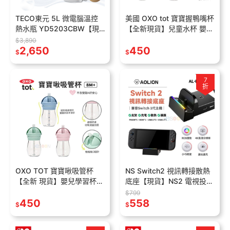
TECO東元 5L 微電腦溫控
美國 OXO tot 寶寶握鴨嘴杯
熱水瓶 YD5203CBW【現
【全新現貨】兒童水杯 嬰兒
貨 免運】304 熱水壺 快煮
學習杯 鴨嘴杯 學飲杯 不含
$3,890
壺 熱水瓶 定量出水 宿舍必
2,650
450
雙酚A oxo水杯 吸管水杯
$
$
備
7
折
OXO TOT 寶寶啾吸管杯
NS Switch2 視訊轉接散熱
【全新 現貨】嬰兒學習杯
底座【現貨】NS2 電視投放
學飲杯 學習水壺 學習杯 不
底座 4K 電視轉接器 HDMI
$799
含雙酚A 啾吸杯 oxo水杯 吸
450
轉換TV 充電底座
558
$
$
管水杯