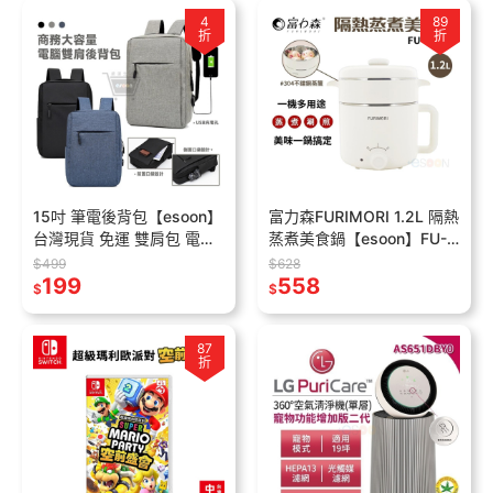
4
89
折
折
15吋 筆電後背包【esoon】
富力森FURIMORI 1.2L 隔熱
台灣現貨 免運 雙肩包 電腦
蒸煮美食鍋【esoon】FU-
後背包 男士雙肩包 耐磨旅
EH126 現貨 免運 宿舍 快煮
$499
$628
行包 筆電包 電腦包 15吋後
199
鍋 蒸煮鍋 電火鍋
558
$
$
背包
87
折