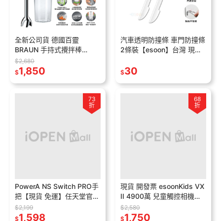
全新公司貨 德國百靈
汽車透明防撞條 車門防撞條
BRAUN 手持式攪拌棒
2條裝【esoon】台灣 現貨
MQ5000 入門款 攪拌 打蛋
門把手防撞 汽車車門防撞貼
$2,680
多功能食物攪拌棒 附配件
1,850
後視鏡防撞條 通用型 隱形
30
$
$
防撞條
73
68
折
折
PowerA NS Switch PRO手
現貨 開發票 esoonKids VX
把【現貨 免運】任天堂官方
II 4900萬 兒童觸控相機
授權 無線手把 皮卡丘 寶可
【贈64G+保貼+支架】兒童
$2,199
$2,580
夢 瑪利歐 卡比 控制器
1,598
相機 照相機 相機
1,750
$
$