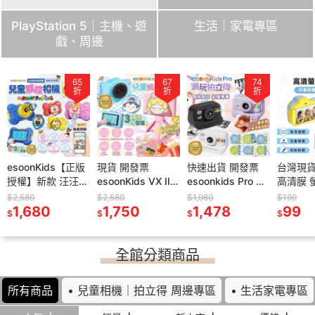
PlayStation 5｜主機、遊
生活｜家電專區
戲、周邊
78
65
75
67
78
74
85
折
折
折
折
折
折
折
ch 2
esoonKids【正版
DOBE NS Switch
現貨 開發票
任天堂 Switch2 異
快速出貨 開發票
任天堂 Switch2 異
台灣現貨
PS5 P
NG 磚塊
授權】新款 汪汪隊
2 可摺疊 視訊轉接
esoonKids VX II
度神劍 3 中文版
esoonkids Pro 潮
度神劍 2 中文版
高清膜 
機包 收
影像轉接器
立大功 兒童觸控相
器【現貨】HDMI
4900萬 兒童觸控
【預購 12/3】NS2
玩拍立得 兒童相機
【預購 10/1】NS2
高清 軟
【esoo
$2,580
$599
$2,580
$1,880
$1,980
$2,280
$199
$799
65W 支
0
機【免運】4900
1,680
訊號傳輸 充電底座
450
相機【贈64G+保
1,750
遊戲片 異域神劍3
1,480
商檢合格 打印相機
1,478
遊戲片 異域神劍2
1,950
兒童相機
運 全套
99
458
$
$
$
$
$
$
$
$
D快充 NS2
萬 WiFi 傳輸 兒童
視頻轉接器 支架
貼+支架】兒童相
Xenoblade 3
可拍照 錄影 4900
Xenoblade 2
保護膜 
納 外出
接器
相機 汪汪隊 禮物
NS2
機 照相機 相機
萬畫素相機
高清滿版
附背帶 
大容量
全館分類商品
所有商品
• 兒童相機｜拍立得 周邊專區
• 生活家電專區