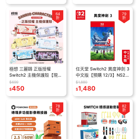
64
79
折
折
極想 三麗鷗 正版授權
任天堂 Switch2 異度神劍 3
Switch2 主機保護殼【現貨
中文版【預購 12/3】NS2
免運】NS2 保護殼 兼容底
遊戲片 異域神劍3
$699
$1,880
座 凱蒂貓 酷洛米 布丁狗 大
450
Xenoblade 3
1,480
$
$
耳狗
78
82
折
折