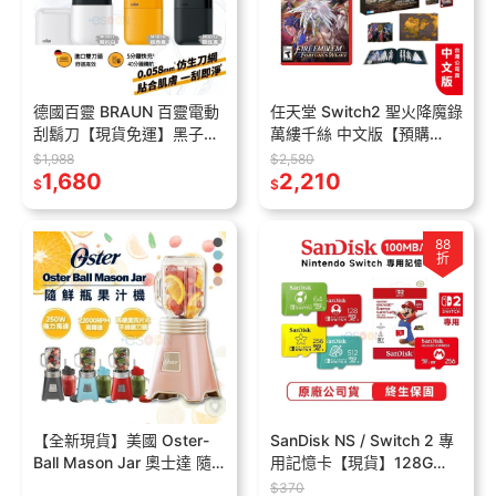
德國百靈 BRAUN 百靈電動
任天堂 Switch2 聖火降魔錄
刮鬍刀【現貨免運】黑子彈
萬縷千絲 中文版【預購
口袋電鬍刀 簡約白/酷炫黑/
9/17】NS2遊戲片 一般版
$1,988
$2,580
經典黃 父親節禮物 電鬍刀
1,680
限定版 豪華版 聖火 戰鬥
2,210
$
$
刮鬍刀
88
折
【全新現貨】美國 Oster-
SanDisk NS / Switch 2 專
Ball Mason Jar 奧士達 隨
用記憶卡【現貨】128G
鮮瓶果汁機 隨鮮瓶 果汁機
256G 512G Micro SD 記憶
$370