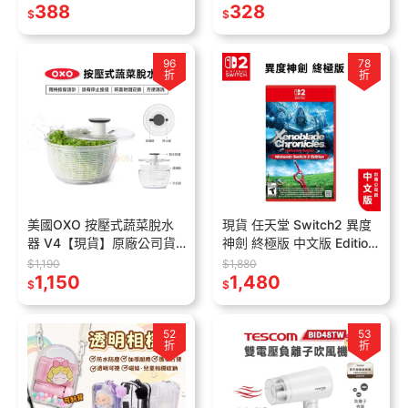
隨行杯 交換禮物 梅森杯
388
卡
328
$
$
96
78
折
折
美國OXO 按壓式蔬菜脫水
現貨 任天堂 Switch2 異度
器 V4【現貨】原廠公司貨
神劍 終極版 中文版 Edition
蔬菜瀝水籃 按壓式蔬菜香草
NS2遊戲片 異度神劍 異域
$1,190
$1,880
脫水器 洗菜籃 蔬菜脫水 生
1,150
神劍
1,480
$
$
菜脫水
52
53
折
折