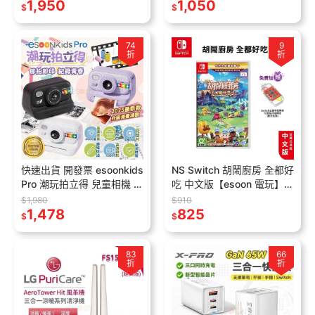
Xenoblade 2
1,950
12合1 運動 擊劍 保齡球
1,050
$
$
74
9
折
折
快速出貨 開發票 esoonkids
NS Switch 胡鬧廚房 全都好
Pro 潮玩拍立得 兒童相機 商
吃 中文版【esoon 電玩】全
檢合格 打印相機 可拍照 錄
新現貨 Overcooked 煮過頭
$1,980
$910
影 4900萬畫素相機
1,478
完整版
825
$
$
83
66
折
折