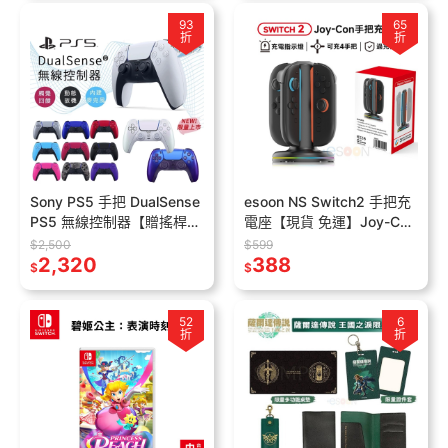
93
65
折
折
Sony PS5 手把 DualSense
esoon NS Switch2 手把充
PS5 無線控制器【贈搖桿
電座【現貨 免運】Joy-Con
帽】PS5 控制器 台灣公司
充電手把 自動斷電 NS2手
$2,500
$599
貨 手把 PS5搖桿
2,320
把 充電座 指示燈
388
$
$
52
6
折
折