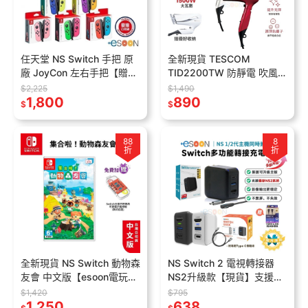
任天堂 NS Switch 手把 原
全新現貨 TESCOM
廠 JoyCon 左右手把【贈搖
TID2200TW 防靜電 吹風機
桿帽】現貨 紫橘 紅藍 握把
大風量 輕巧便攜 可折疊 原
$2,225
$1,490
Joy-Con 控制器
1,800
廠貨 一年保固 吹風機 保濕
890
$
$
88
8
折
折
全新現貨 NS Switch 動物森
NS Switch 2 電視轉接器
友會 中文版【esoon電玩】
NS2升級款【現貨】支援最
動物之森 集合啦 動物森友
新系統 NS2 影像轉換器
$1,420
$795
會 遊戲片 動森 動森之友會
1,250
DOCK 投屏 可更新
638