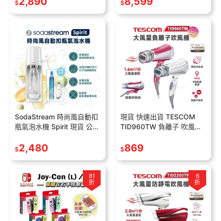
2,890
8,599
$
$
SodaStream 時尚風自動扣
現貨 快速出貨 TESCOM
瓶氣泡水機 Spirit 現貨 公司
TID960TW 負離子 吹風機
貨 2年保 內附雙瓶 免插電
大風量【全新原廠貨】輕巧
旋轉鋼瓶 氣泡水機
2,480
便攜 強力速乾 一年保固 吹
869
$
$
風機
81
6
折
折