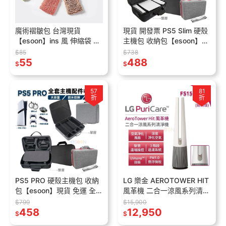
魔術褶皺包 台灣現貨
現貨 開發票 PS5 Slim 硬殼
【esoon】ins 風 伸縮袋 泡
主機包 收納包【esoon】全
泡伸縮包 皺褶包 伸縮帶 泡
套主機配件收納 外出包 收
$85
$738
泡包 環保購物袋 大購物袋
55
納箱 附背帶 耐摔防刮
488
$
$
手提袋
57
81
折
折
PS5 PRO 硬殼主機包 收納
LG 樂金 AEROTOWER HIT
包【esoon】現貨 免運 全套
風革機 二合一涼風系列清淨
主機配件收納 外出包 收納
機 FS151PBK0 現貨 經典版
$799
$15,900
箱 附背帶 耐摔防刮 大容量
458
象牙白 清淨機
12,950
$
$