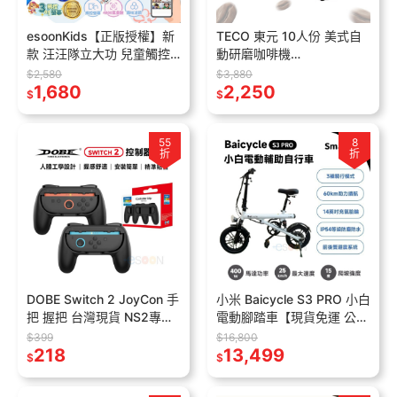
esoonKids【正版授權】新
TECO 東元 10人份 美式自
款 汪汪隊立大功 兒童觸控
動研磨咖啡機
相機【免運】4900萬 WiFi
YF1007CB【現貨 免運】咖
$2,580
$3,880
傳輸 兒童相機 汪汪隊 禮物
1,680
啡機 研磨 美式咖啡機 磨豆
2,250
$
$
機 自動保溫
55
8
折
折
DOBE Switch 2 JoyCon 手
小米 Baicycle S3 PRO 小白
把 握把 台灣現貨 NS2專用
電動腳踏車【現貨免運 公司
2入組 遊戲手柄 握把 控制
貨】smart 3.0 折疊 腳踏車
$399
$16,800
器 手把支架
218
電動輔助自行車
13,499
$
$