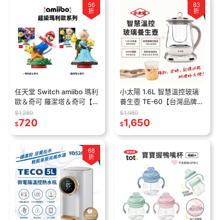
56
83
折
折
任天堂 Switch amiibo 瑪利
小太陽 1.6L 智慧溫控玻璃
歐＆奇可 羅潔塔＆奇可【現
養生壺 TE-60【台灣品牌
貨】超級瑪利歐系列
一年保固】現貨 熱水壺 煮
$1,280
$1,980
Amiibo公仔 NS2
720
水壺 養生壺 花茶壺 快煮壺
1,650
$
$
68
折