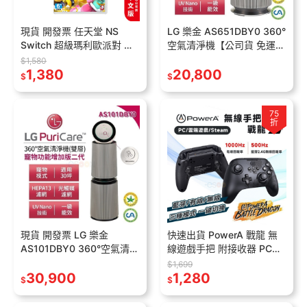
現貨 開發票 任天堂 NS
LG 樂金 AS651DBY0 360°
Switch 超級瑪利歐派對 空
空氣清淨機【公司貨 免運】
前盛會 中文版 瑪利歐派對
寵物功能增加版 二代 適用
$1,580
瑪莉歐 mario 遊戲片
1,380
19坪【單層】HEPA濾網
20,800
$
$
75
折
現貨 開發票 LG 樂金
快速出貨 PowerA 戰龍 無
AS101DBY0 360°空氣清淨
線遊戲手把 附接收器 PC手
機 適用30坪【雙層】寵物
把 黑神話:悟空 遊戲手把 藍
$1,699
功能增加版二代 HEPA濾網
30,900
芽手把 無線手把 Steam
1,280
$
$