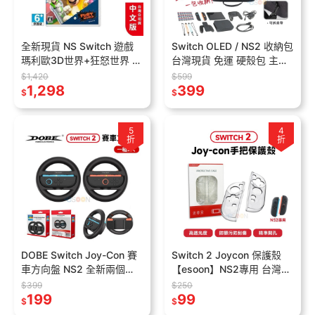
全新現貨 NS Switch 遊戲
Switch OLED / NS2 收納包
瑪利歐3D世界+狂怒世界 中
台灣現貨 免運 硬殼包 主機
文版【esoon】任天堂 馬力
包 保護包 防震防震 Switch
$1,420
$599
歐 3D 狂怒世界
1,298
收納包 收納箱
399
$
$
5
4
折
折
DOBE Switch Joy-Con 賽
Switch 2 Joycon 保護殼
車方向盤 NS2 全新兩個
【esoon】NS2專用 台灣現
【台灣現貨】Joy-Con 賽車
貨 水晶殼 手把殼 矽膠套 透
$399
$250
專用 方向盤 握把
199
明殼 手把套
99
$
$