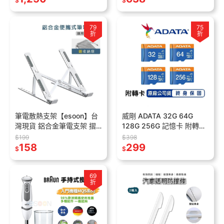
$
$
79
75
折
折
筆電散熱支架【esoon】台
威剛 ADATA 32G 64G
灣現貨 鋁合金筆電支架 摺
128G 256G 記憶卡 附轉卡
疊架 摺疊筆電架 電腦架 散
【現貨 免運】行車記憶卡
$199
$398
熱架 電腦散熱器 折疊筆電
158
microSD TF卡
299
$
$
架 手機支架
69
折