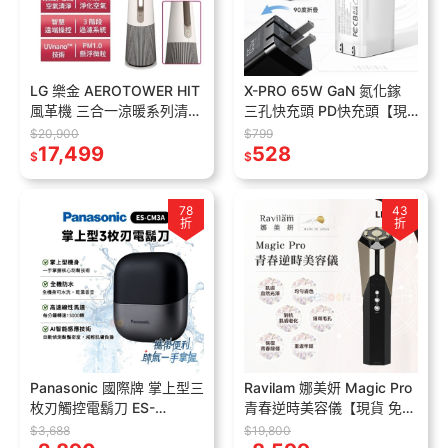
LG 樂金 AEROTOWER HIT
X-PRO 65W GaN 氮化鎵
風革機 三合一涼暖系列清淨
三孔快充頭 PD快充頭【現
機 FS151PCJ0 經典版 奶茶
貨 BSMI】TYPE-C 快充頭
$20,900
$799
棕 清淨機
17,499
蘋果/安卓/筆電 通用
528
$
$
78
43
折
折
Panasonic 國際牌 掌上型三
Ravilam 娜美妍 Magic Pro
枚刃觸控電鬍刀 ES-
青春逆時美容儀【現貨 免
CM3A【現貨】小精靈 三刀
運】LRJ-R02-BG 黑金色
$3,688
$19,800
頭 全機防水 刮鬍刀 電鬍刀
面部美容儀 導入儀