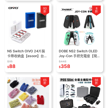
93
8
折
折
NS Switch OIVO 24片裝
DOBE NS2 Switch OLED
卡帶收納盒【esoon】台灣
Joy-Con 手把充電座【現
現貨 遊戲卡盒 卡帶盒 卡匣
貨】可變身握把 可拆卸式握
$95
$448
卡盒 遊戲片盒 卡帶匣
88
把 充電器 手把充電
358
$
$
65
66
折
折