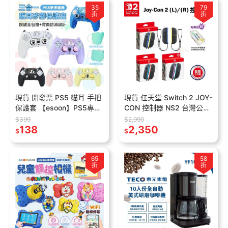
35
79
折
折
現貨 開發票 PS5 貓耳 手把
現貨 任天堂 Switch 2 JOY-
保護套 【esoon】PS5專用
CON 控制器 NS2 台灣公司
手柄保護套 PS5 控制器 手
貨 紅藍手把 淺紫淺綠 藍黃
$399
$2,990
把套 柔軟矽膠 觸控貼
138
無線 手把
2,350
$
$
65
58
折
折