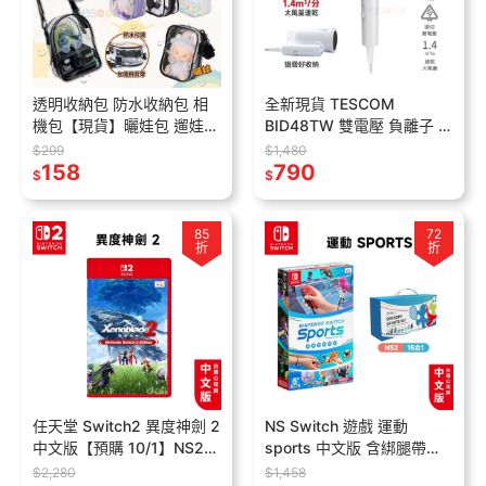
透明收納包 防水收納包 相
全新現貨 TESCOM
機包【現貨】曬娃包 遛娃包
BID48TW 雙電壓 負離子 吹
外出包 痛包 娃娃包 透明娃
風機 輕量 折疊式 原廠貨 一
$299
$1,480
包 相機收納 esoon
158
年保固 吹風機 國際電壓 旅
790
$
$
用
85
72
折
折
任天堂 Switch2 異度神劍 2
NS Switch 遊戲 運動
中文版【預購 10/1】NS2
sports 中文版 含綁腿帶
遊戲片 異域神劍2
【esoon電玩】現貨 免運
$2,280
$1,458